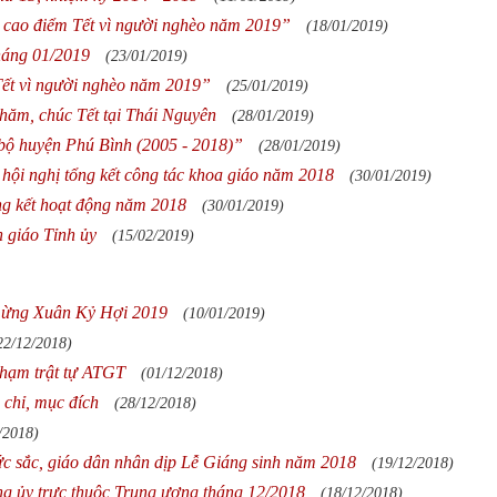
 cao điểm Tết vì người nghèo năm 2019”
(18/01/2019)
háng 01/2019
(23/01/2019)
Tết vì người nghèo năm 2019”
(25/01/2019)
ăm, chúc Tết tại Thái Nguyên
(28/01/2019)
bộ huyện Phú Bình (2005 - 2018)”
(28/01/2019)
c hội nghị tổng kết công tác khoa giáo năm 2018
(30/01/2019)
ng kết hoạt động năm 2018
(30/01/2019)
n giáo Tỉnh ủy
(15/02/2019)
 mừng Xuân Kỷ Hợi 2019
(10/01/2019)
22/12/2018)
phạm trật tự ATGT
(01/12/2018)
 chỉ, mục đích
(28/12/2018)
/2018)
ức sắc, giáo dân nhân dịp Lễ Giáng sinh năm 2018
(19/12/2018)
ảng ủy trực thuộc Trung ương tháng 12/2018
(18/12/2018)