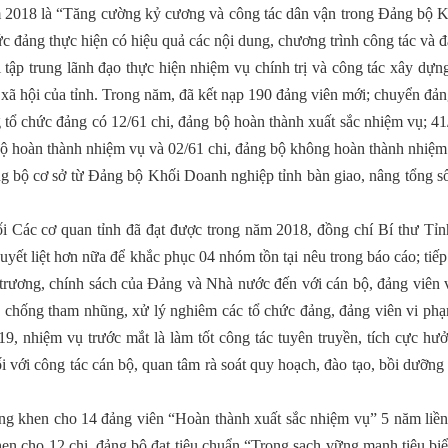
 2018 là “Tăng cường kỷ cương và công tác dân vận trong Đảng bộ K
hức đảng thực hiện có hiệu quả các nội dung, chương trình công tác và 
ị tập trung lãnh đạo thực hiện nhiệm vụ chính trị và công tác xây dự
 - xã hội của tỉnh. Trong năm, đã kết nạp 190 đảng viên mới; chuyển đả
 tổ chức đảng có 12/61 chi, đảng bộ hoàn thành xuất sắc nhiệm vụ; 41
 bộ hoàn thành nhiệm vụ và 02/61 chi, đảng bộ không hoàn thành nhiệm
ng bộ cơ sở từ Đảng bộ Khối Doanh nghiệp tỉnh bàn giao, nâng tổng số
 Các cơ quan tỉnh đã đạt được trong năm 2018, đồng chí Bí thư Tỉn
uyết liệt hơn nữa để khắc phục 04 nhóm tồn tại nêu trong báo cáo; tiếp
ủ trương, chính sách của Đảng và Nhà nước đến với cán bộ, đảng viên
, chống tham nhũng, xử lý nghiêm các tổ chức đảng, đảng viên vi phạ
9, nhiệm vụ trước mắt là làm tốt công tác tuyên truyền, tích cực hư
với công tác cán bộ, quan tâm rà soát quy hoạch, đào tạo, bồi dưỡng
g khen cho 14 đảng viên “Hoàn thành xuất sắc nhiệm vụ” 5 năm liền
n cho 12 chi, đảng bộ đạt tiêu chuẩn “Trong sạch vững mạnh tiêu bi