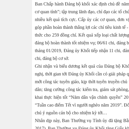
Ban Chấp hành Đảng bộ khối xác định chủ đề năm
cơ quan tỉnh”; tập trung lãnh đạo, chỉ đạo các tổ c
nhiều kết quả tích cực. Cấp ủy các cơ quan, đơn v
góp phần hoàn thành thắng lợi các chỉ tiêu kinh tế
thức cho 259 đồng chí. Kết quả xếp loại chất lượng
đảng bộ hoàn thành tốt nhiệm vụ; 06/61 chi, đảng
tháng 01/2019, Đảng ủy Khối tiếp nhận 11 chi, đả
chi, đảng bộ cơ sở.
Ghi nhận và biểu dương kết quả của Đảng bộ Khối
nghị, thời gian tới Đảng ủy Khối cần có giải pháp q
mới công tác tuyên giáo, kịp thời tuyên truyền ch
dân; tăng cường công tác kiểm tra, giám sát phòng
khai thực hiện tốt “Năm dân vận chính quyền” 201
“Tuần cao điểm Tết vì người nghèo năm 2019”. Đối 
chú ý nguồn cán bộ cho nhiệm kỳ tới…
Nhân dịp này, Ban Thường vụ Tỉnh ủy đã tặng Bằn
2017). Ban Thường vụ Đảng ủy Khối tặng Giấy khe