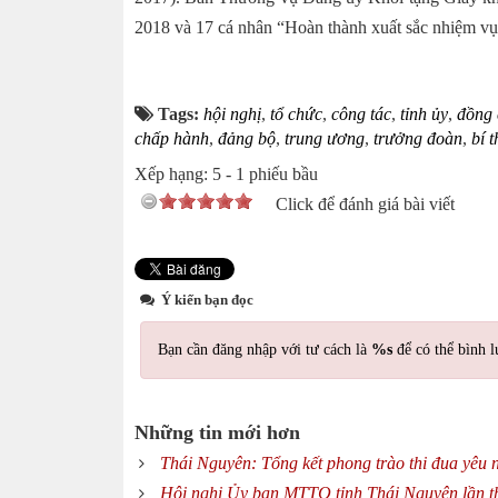
2018 và 17 cá nhân “Hoàn thành xuất sắc nhiệm v
Tags:
hội nghị
,
tổ chức
,
công tác
,
tỉnh ủy
,
đồng 
chấp hành
,
đảng bộ
,
trung ương
,
trưởng đoàn
,
bí 
Xếp hạng:
5
-
1
phiếu bầu
Click để đánh giá bài viết
Ý kiến bạn đọc
Bạn cần đăng nhập với tư cách là
%s
để có thể bình l
Những tin mới hơn
Thái Nguyên: Tổng kết phong trào thi đua yêu
Hội nghị Ủy ban MTTQ tỉnh Thái Nguyên lần th