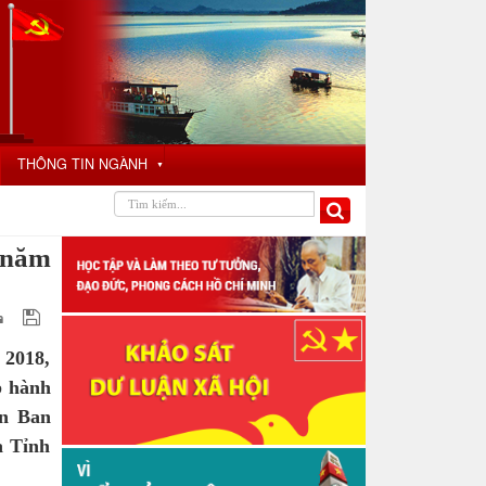
THÔNG TIN NGÀNH
▼
 năm
 2018,
p hành
ên Ban
a Tỉnh