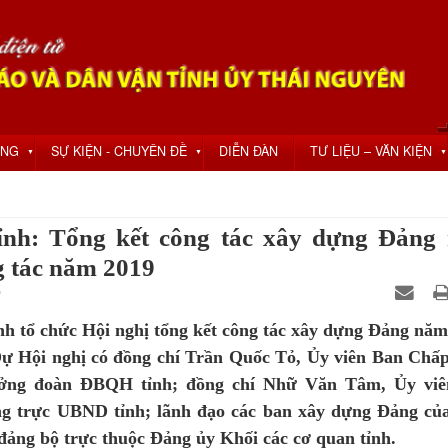
ỘNG
SỰ KIỆN - CHUYÊN ĐỀ
DIỄN ĐÀN
TƯ LIỆU – VĂN KIỆN
▼
▼
▼
ỉnh: Tổng kết công tác xây dựng Đảng
g tác năm 2019
0
nh tổ chức Hội nghị tổng kết công tác xây dựng Đảng năm
Dự Hội nghị có đồng chí Trần Quốc Tỏ, Ủy viên Ban Chấ
ưởng đoàn ĐBQH tỉnh; đồng chí Nhữ Văn Tâm, Ủy vi
g trực UBND tỉnh; lãnh đạo các ban xây dựng Đảng củ
, đảng bộ trực thuộc Đảng ủy Khối các cơ quan tỉnh.