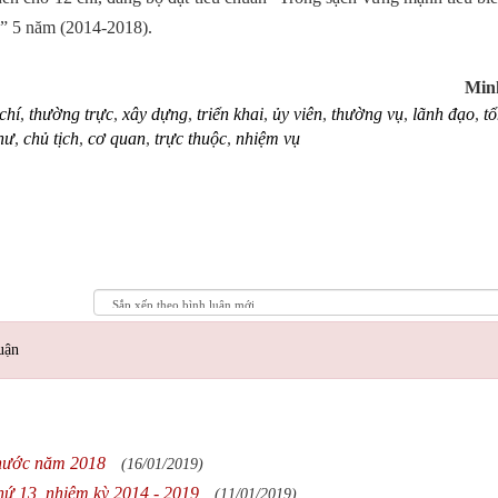
ụ” 5 năm (2014-2018).
Min
chí
,
thường trực
,
xây dựng
,
triển khai
,
ủy viên
,
thường vụ
,
lãnh đạo
,
tổ
thư
,
chủ tịch
,
cơ quan
,
trực thuộc
,
nhiệm vụ
uận
 nước năm 2018
(16/01/2019)
ứ 13, nhiệm kỳ 2014 - 2019
(11/01/2019)