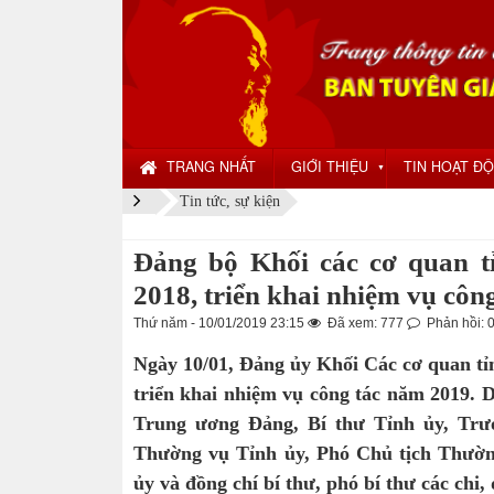
TRANG NHẤT
GIỚI THIỆU
TIN HOẠT Đ
▼
Tin tức, sự kiện
Đảng bộ Khối các cơ quan t
2018, triển khai nhiệm vụ côn
Thứ năm - 10/01/2019 23:15
Đã xem: 777
Phản hồi: 
Ngày 10/01, Đảng ủy Khối Các cơ quan tỉ
triển khai nhiệm vụ công tác năm 2019. 
Trung ương Đảng, Bí thư Tỉnh ủy, Tr
Thường vụ Tỉnh ủy, Phó Chủ tịch Thườn
ủy và đồng chí bí thư, phó bí thư các chi