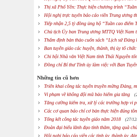
Thị xã Phổ Yên: Thực hiện chương trình “Tuần
Hội nghị trực tuyến báo cáo viên Trung ương t
Tiếp nhận 2,5 tỷ đồng ủng hộ “Tuần cao điểm 
Chủ tịch Ủy ban Trung ương MTTQ Việt Nam th
Thẩm định bản thảo cuốn sách “Lịch sử Đảng 
Ban tuyên giáo các huyện, thành, thị ủy tổ chứ
Chi hội Nhà văn Việt Nam tỉnh Thái Nguyên tổ
Đồng chí Bí thư Tỉnh ủy làm việc với Ban Tuyê
Những tin cũ hơn
Triển khai công tác tuyên truyền mừng Đảng,
Vi phạm về không đội mũ bảo hiểm gia tăng
(
Tăng cường kiểm tra, xử lý các trường hợp vi 
Các cơ quan báo chí cơ bản thực hiện đúng tôn
Tổng kết công tác tuyên giáo năm 2018
(27/12
Đoàn đại biểu lãnh đạo tỉnh thăm, tặng quà ch
Hội nghị báo cáo viên các tỉnh ủy, thành ủy, đ