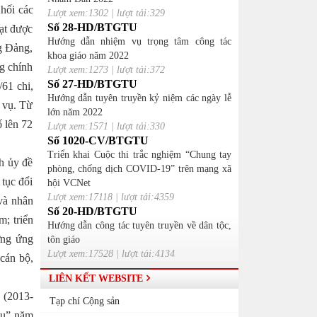
hối các
Lượt xem:1302 | lượt tải:329
Số 28-HD/BTGTU
đạt được
Hướng dẫn nhiệm vụ trọng tâm công tác
ng Đảng,
khoa giáo năm 2022
ng chính
Lượt xem:1273 | lượt tải:372
Số 27-HD/BTGTU
/61 chi,
Hướng dẫn tuyên truyền kỷ niệm các ngày lễ
 vụ. Từ
lớn năm 2022
 lên 72
Lượt xem:1571 | lượt tải:330
Số 1020-CV/BTGTU
Triển khai Cuộc thi trắc nghiệm “Chung tay
h ủy đề
phòng, chống dịch COVID-19” trên mạng xã
 tục đổi
hội VCNet
Lượt xem:17118 | lượt tải:4359
 và nhân
Số 20-HD/BTGTU
m; triển
Hướng dẫn công tác tuyên truyền về dân tộc,
ởng ứng
tôn giáo
Lượt xem:17528 | lượt tải:4134
 cán bộ,
LIÊN KẾT WEBSITE
 (2013-
Tạp chí Cộng sản
ểu” năm