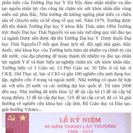
phân hiệu của Trường Đại học Y Hà Nội, đảm nhận nhiệm vụ đào
tạo nguồn nhân lực cho công tác chăm sóc sức khỏe nhân dân vùng
miền núi phía Bắc, Nhà trường đã không ngừng phát triển cả chiều
sâu về chuyên môn và bề rộng về quy mô. Năm 1979, Trường được
đổi tên thành Trường Đại học Y khoa Bắc Thái, năm 1994 Trường
trực thuộc Đại học Thái Nguyên và sau này mở rộng quy mô đào tạo
cả ngành Dược nên được đặt tên Trường Đại học Y Dược thuộc Đại
học Thái Nguyên.Ở mỗi giai đoạn lịch sử, đội ngũ nhà giáo, thầy
thuốc, nhà khoa học của Trường luôn bám sát nhiệm vụ chính trị của
đất nước, của địa phương để hoàn thành tốt nhiệm vụ đào tạo nhân
lực ngành Y tế và thực hiện sự nghiệp chăm sóc sức khỏe nhân dân.
Trường hiện có 3 Giáo sư, 13 Phó Giáo sư, 50 Tiến sĩ và bác sĩ
CKII, 184 Thạc sỹ, bác sĩ CKI và gần 100 nghiên cứu sinh đang học
tập, nghiên cứu ở trong và ngoài nước. Nhà trường có quan hệ hợp
tác với trên 20 nước và các trường đại học quốc tế. Từ năm 2008
đến nay, Nhà trường đã triển khai 32 đề tài cấp bộ (3 đề tài cấp bộ
trọng điểm), 33 đề tài cấp đại học, 510 đề tài cấp cơ sở, đã có 34 giải
thưởng về nghiên cứu khoa học cấp tỉnh, Bộ Giáo dục và Đào tạo,
giải thưởng Vifotex...