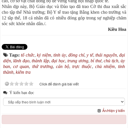
cao, cơ sở vật chất đồng bộ để vừng vàng hội nhập quốc tế.
Nhân dịp này, Bộ Giáo dục và Đào tạo đã trao Cờ thi đua xuất sắc
cho tập thể Nhà trường; Bộ Y tế trao tặng Bằng khen cho trường và
12 tâp thể, 18 cá nhân đã có nhiều đóng góp trong sự nghiệp chăm
sóc sức khỏe nhân dân./.
Kiều Hoa
Tags:
tổ chức
,
kỷ niệm
,
tỉnh ủy
,
đồng chí
,
y tế
,
thái nguyên
,
đại
diện
,
lãnh đạo
,
thành lập
,
đại học
,
trung ương
,
bí thư
,
chủ tịch
,
ủy
ban
,
cơ quan
,
thứ trưởng
,
cán bộ
,
trực thuộc
,
chủ nhiệm
,
tỉnh
thành
,
kiểm tra
Click để đánh giá bài viết
Ý kiến bạn đọc
Ẩn/Hiện ý kiến