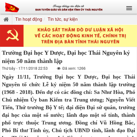
Tin hoạt động
Tin tức, sự kiện
Trường Đại học Y Dược, Đại học Thái Nguyên kỷ
niệm 50 năm thành lập
Thứ bảy - 17/11/2018 22:53
Đã xem: 1266
Ngày 11/11, Trường Đại học Y Dược, Đại học Thái
Nguyên tổ chức Lễ kỷ niệm 50 năm thành lập trường
(1968 - 2018). Đến dự có các đồng chí: Sa Như Hòa, Phó
Chủ nhiệm Ủy ban Kiểm tra Trung ương; Nguyễn Viết
Tiến, Thứ trưởng Bộ Y tế; đại diện Đại sứ quán, trường
đại học của một số nước; lãnh đạo một số tỉnh, thành
phố trực thuộc Trung ương. Đồng chí Vũ Hồng Bắc,
Phó Bí thư Tỉnh ủy, Chủ tịch UBND tỉnh, lãnh đạo Đại