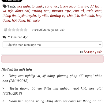
Tags:
hội nghị
,
tổ chức
,
cộng tác
,
tuyên giáo
,
tỉnh ủy
,
dư luận
,
xã hội
,
đồng chí
,
trưởng ban
,
thường trực
,
chủ trì
,
triển khai
,
thông tin
,
tuyên truyền
,
ủy viên
,
thường vụ
,
chủ tịch
,
tình hình
,
hoạt
động
,
hội đồng
,
liên hiệp
Click để đánh giá bài viết
Ý kiến bạn đọc
Ẩn/Hiện ý kiến
Những tin mới hơn
Nâng cao nghiệp vụ, kỹ năng, phương pháp đối ngoại nhân
(28/10/2018)
dân
Tuyên dương 50 em thiếu nhi nghèo, vượt khó, học giỏi
(30/10/2018)
Đoàn liên ngành Trung ương khảo sát công tác thông tin đối