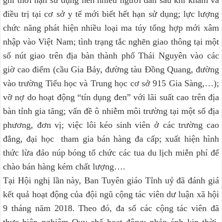
ghi thời hạn sử dụng nên nhiều người dân sau khi khám và
điều trị tại cơ sở y tế mới biết hết hạn sử dụng; lực lượng
chức năng phát hiện nhiều loại ma túy tổng hợp mới xâm
nhập vào Việt Nam; tình trạng tắc nghẽn giao thông tại một
số nút giao trên địa bàn thành phố Thái Nguyên vào các
giờ cao điểm (cầu Gia Bảy, đường tàu Đồng Quang, đường
vào trường Tiểu học và Trung học cơ sở 915 Gia Sàng,…);
vỡ nợ do hoạt động “tín dụng đen” với lãi suất cao trên địa
bàn tỉnh gia tăng; vấn đề ô nhiễm môi trường tại một số địa
phương, đơn vị; việc lôi kéo sinh viên ở các trường cao
đẳng, đại học tham gia bán hàng đa cấp; xuất hiện hình
thức lừa đảo núp bóng tổ chức các tua du lịch miễn phí để
chào bán hàng kém chất lượng….
Tại Hội nghị lần này, Ban Tuyên giáo Tỉnh uỷ đã đánh giá
kết quả hoạt động của đội ngũ cộng tác viên dư luận xã hội
9 tháng năm 2018. Theo đó, đa số các cộng tác viên đã