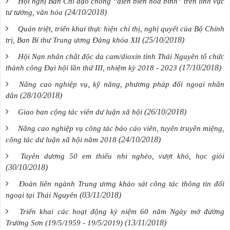
Hội nghị Ban Chỉ đạo chống “diễn biến hòa bình” trên lĩnh vực
(24/10/2018)
tư tưởng, văn hóa
Quán triệt, triển khai thực hiện chỉ thị, nghị quyết của Bộ Chính
(25/10/2018)
trị, Ban Bí thư Trung ương Đảng khóa XII
Hội Nạn nhân chất độc da cam/dioxin tỉnh Thái Nguyên tổ chức
(17/10/2018)
thành công Đại hội lần thứ III, nhiệm kỳ 2018 - 2023
Nâng cao nghiệp vụ, kỹ năng, phương pháp đối ngoại nhân
(28/10/2018)
dân
(26/10/2018)
Giao ban cộng tác viên dư luận xã hội
Nâng cao nghiệp vụ công tác báo cáo viên, tuyên truyền miệng,
(24/10/2018)
công tác dư luận xã hội năm 2018
Tuyên dương 50 em thiếu nhi nghèo, vượt khó, học giỏi
(30/10/2018)
Đoàn liên ngành Trung ương khảo sát công tác thông tin đối
(03/11/2018)
ngoại tại Thái Nguyên
Triển khai các hoạt động kỷ niệm 60 năm Ngày mở đường
(13/11/2018)
Trường Sơn (19/5/1959 - 19/5/2019)