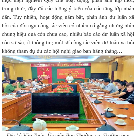
thực hiện nghiêm Quy chế hoạt động; phản ánh kịp thời,
trung thực, đầy đủ các luồng ý kiến của các tầng lớp nhân
dân. Tuy nhiên, hoạt động nắm bắt, phản ánh dư luận xã
hội của đội ngũ cộng tác viên có nhiều cố gắng nhưng nhìn
chung hiệu quả còn chưa cao, nhiều báo cáo dư luận xã hội
còn sơ sài, ít thông tin; một số cộng tác viên dư luận xã hội
không tham dự đủ các hội nghị giao ban hằng tháng…
Đ/c Lê Văn Tuấn, Ủy viên Ban Thường vụ, Trưởng ban