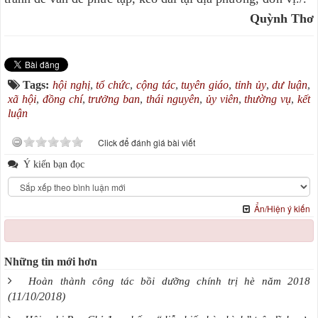
Quỳnh Thơ
Tags:
hội nghị
,
tổ chức
,
cộng tác
,
tuyên giáo
,
tỉnh ủy
,
dư luận
,
xã hội
,
đồng chí
,
trưởng ban
,
thái nguyên
,
ủy viên
,
thường vụ
,
kết
luận
Click để đánh giá bài viết
Ý kiến bạn đọc
Ẩn/Hiện ý kiến
Những tin mới hơn
Hoàn thành công tác bồi dưỡng chính trị hè năm 2018
(11/10/2018)