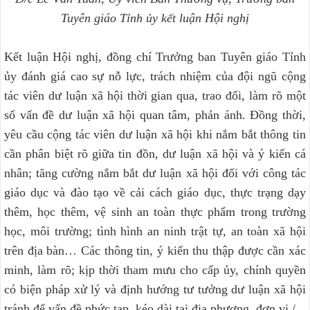
Tuyên giáo Tỉnh ủy kết luận Hội nghị
Kết luận Hội nghị, đồng chí Trưởng ban Tuyên giáo Tỉnh
ủy đánh giá cao sự nỗ lực, trách nhiệm của đội ngũ cộng
tác viên dư luận xã hội thời gian qua, trao đổi, làm rõ một
số vấn đề dư luận xã hội quan tâm, phản ánh. Đồng thời,
yêu cầu cộng tác viên dư luận xã hội khi nắm bắt thông tin
cần phân biệt rõ giữa tin đồn, dư luận xã hội và ý kiến cá
nhân; tăng cường nắm bắt dư luận xã hội đối với công tác
giáo dục và đào tạo về cải cách giáo dục, thực trạng dạy
thêm, học thêm, vệ sinh an toàn thực phẩm trong trường
học, môi trường; tình hình an ninh trật tự, an toàn xã hội
trên địa bàn… Các thông tin, ý kiến thu thập được cần xác
minh, làm rõ; kịp thời tham mưu cho cấp ủy, chính quyền
có biện pháp xử lý và định hướng tư tưởng dư luận xã hội
tránh để vấn đề phức tạp, kéo dài tại địa phương, đơn vị./.