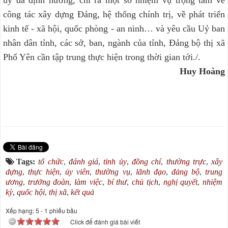
công tác xây dựng Đảng, hệ thống chính trị, về phát triển
kinh tế - xã hội, quốc phòng - an ninh… và yêu cầu Uỷ ban
nhân dân tỉnh, các sở, ban, ngành của tỉnh, Đảng bộ thị xã
Phổ Yên cần tập trung thực hiện trong thời gian tới./.
Huy Hoàng
Tags:
tổ chức
,
đánh giá
,
tỉnh ủy
,
đồng chí
,
thường trực
,
xây
dựng
,
thực hiện
,
ủy viên
,
thường vụ
,
lãnh đạo
,
đảng bộ
,
trung
ương
,
trưởng đoàn
,
làm việc
,
bí thư
,
chủ tịch
,
nghị quyết
,
nhiệm
kỳ
,
quốc hội
,
thị xã
,
kết quả
Xếp hạng:
5
-
1
phiếu bầu
Click để đánh giá bài viết