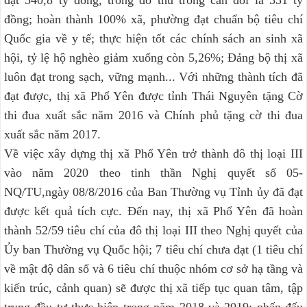
đồng; hoàn thành 100% xã, phường đạt chuẩn bộ tiêu chí
Quốc gia về y tế; thực hiện tốt các chính sách an sinh xã
hội, tỷ lệ hộ nghèo giảm xuống còn 5,26%; Đảng bộ thị xã
luôn đạt trong sạch, vững mạnh... Với những thành tích đã
đạt được, thị xã Phổ Yên được tỉnh Thái Nguyên tặng Cờ
thi đua xuất sắc năm 2016 và Chính phủ tặng cờ thi đua
xuất sắc năm 2017.
Về việc xây dựng thị xã Phổ Yên trở thành đô thị loại III
vào năm 2020 theo tinh thần Nghị quyết số 05-
NQ/TU,ngày 08/8/2016 của Ban Thường vụ Tỉnh ủy đã đạt
được kết quả tích cực. Đến nay, thị xã Phổ Yên đã hoàn
thành 52/59 tiêu chí của đô thị loại III theo Nghị quyết của
Ủy ban Thường vụ Quốc hội; 7 tiêu chí chưa đạt (1 tiêu chí
về mật độ dân số và 6 tiêu chí thuộc nhóm cơ sở hạ tầng và
kiến trúc, cảnh quan) sẽ được thị xã tiếp tục quan tâm, tập
trung đầu tư thực hiện trong năm 2018 và 2019; phấn đấu