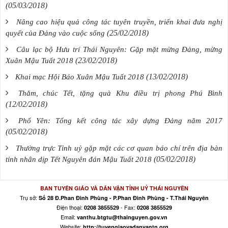
(05/03/2018)
Nâng cao hiệu quả công tác tuyên truyền, triển khai đưa nghị
(25/02/2018)
quyết của Đảng vào cuộc sống
Câu lạc bộ Hưu trí Thái Nguyên: Gặp mặt mừng Đảng, mừng
(23/02/2018)
Xuân Mậu Tuất 2018
(13/02/2018)
Khai mạc Hội Báo Xuân Mậu Tuất 2018
Thăm, chúc Tết, tặng quà Khu điều trị phong Phú Bình
(12/02/2018)
Phổ Yên: Tổng kết công tác xây dựng Đảng năm 2017
(05/02/2018)
Thường trực Tỉnh uỷ gặp mặt các cơ quan báo chí trên địa bàn
(05/02/2018)
tỉnh nhân dịp Tết Nguyên đán Mậu Tuất 2018
BAN TUYÊN GIÁO VÀ DÂN VẬN TỈNH UỶ THÁI NGUYÊN
Trụ sở:
Số 28 Đ.Phan Đình Phùng - P.Phan Đình Phùng - T.Thái Nguyên
Điện thoại:
- Fax:
0208 3855529
0208 3855529
Email:
vanthu.btgtu@thainguyen.gov.vn
Website:
http://tuyengiaovadanvantn.org