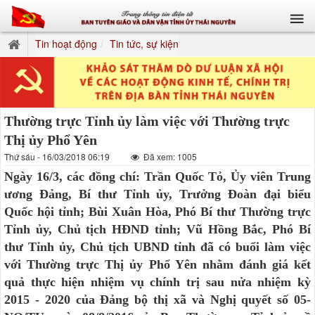
Tin hoạt động
Tin tức, sự kiện
Thường trực Tỉnh ủy làm việc với Thường trực
Thị ủy Phổ Yên
Thứ sáu - 16/03/2018 06:19
Đã xem: 1005
Ngày 16/3, các đồng chí: Trần Quốc Tỏ, Ủy viên Trung
ương Đảng, Bí thư Tỉnh ủy, Trưởng Đoàn đại biểu
Quốc hội tỉnh; Bùi Xuân Hòa, Phó Bí thư Thường trực
Tỉnh ủy, Chủ tịch HĐND tỉnh; Vũ Hồng Bắc, Phó Bí
thư Tỉnh ủy, Chủ tịch UBND tỉnh đã có buổi làm việc
với Thường trực Thị ủy Phổ Yên nhằm đánh giá kết
quả thực hiện nhiệm vụ chính trị sau nửa nhiệm kỳ
2015 - 2020 của Đảng bộ thị xã và Nghị quyết số 05-