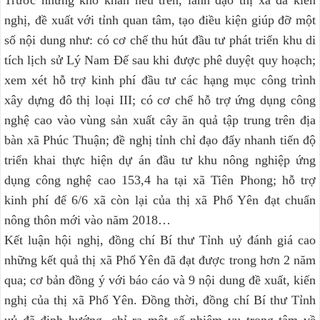
nghị, đề xuất với tỉnh quan tâm, tạo điều kiện giúp đỡ một
số nội dung như: có cơ chế thu hút đầu tư phát triển khu di
tích lịch sử Lý Nam Đế sau khi được phê duyệt quy hoạch;
xem xét hỗ trợ kinh phí đầu tư các hạng mục công trình
xây dựng đô thị loại III; có cơ chế hỗ trợ ứng dụng công
nghệ cao vào vùng sản xuất cây ăn quả tập trung trên địa
bàn xã Phúc Thuận; đề nghị tỉnh chỉ đạo đẩy nhanh tiến độ
triển khai thực hiện dự án đầu tư khu nông nghiệp ứng
dụng công nghệ cao 153,4 ha tại xã Tiên Phong; hỗ trợ
kinh phí để 6/6 xã còn lại của thị xã Phổ Yên đạt chuẩn
nông thôn mới vào năm 2018…
Kết luận hội nghị, đồng chí Bí thư Tỉnh uỷ đánh giá cao
những kết quả thị xã Phổ Yên đã đạt được trong hơn 2 năm
qua; cơ bản đồng ý với báo cáo và 9 nội dung đề xuất, kiến
nghị của thị xã Phổ Yên. Đồng thời, đồng chí Bí thư Tỉnh
uỷ đã định hướng, chỉ ra một số nhiệm vụ trọng tâm về