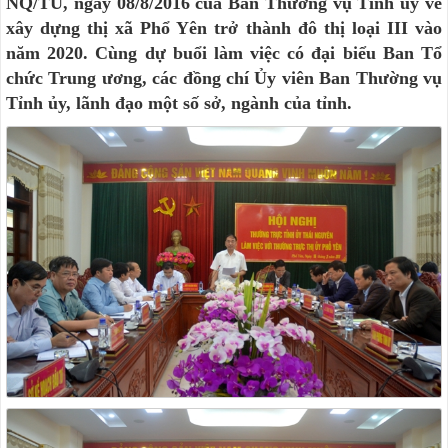
NQ/TU, ngày 08/8/2016 của Ban Thường vụ Tỉnh ủy về
xây dựng thị xã Phổ Yên trở thành đô thị loại III vào
năm 2020. Cùng dự buổi làm việc có đại biểu Ban Tổ
chức Trung ương, các đồng chí Ủy viên Ban Thường vụ
Tỉnh ủy, lãnh đạo một số sở, ngành của tỉnh.