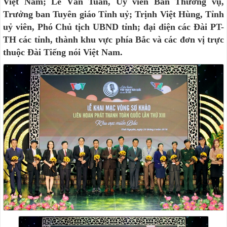
Việt Nam; Lê Văn Tuấn, Uỷ viên Ban Thường vụ,
Trưởng ban Tuyên giáo Tỉnh uỷ; Trịnh Việt Hùng, Tỉnh
uỷ viên, Phó Chủ tịch UBND tỉnh; đại diện các Đài PT-
TH các tỉnh, thành khu vực phía Bắc và các đơn vị trực
thuộc Đài Tiếng nói Việt Nam.