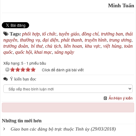
Minh Tuấn
Tags:
phối hợp
,
tổ chức
,
tuyên giáo
,
đồng chí
,
trưởng ban
,
thái
nguyên
,
thường vụ
,
đại diện
,
phát thanh
,
truyền hình
,
trung ương
,
trưởng đoàn
,
bí thư
,
chủ tịch
,
liên hoan
,
khu vực
,
việt hùng
,
toàn
quốc
,
quốc hội
,
khai mạc
,
sáng ngày
Xếp hạng:
5
-
1
phiếu bầu
Click để đánh giá bài viết
Ý kiến bạn đọc
Ẩn/Hiện ý kiến
Những tin mới hơn
(29/03/2018)
Giao ban các đảng bộ trực thuộc Tỉnh ủy