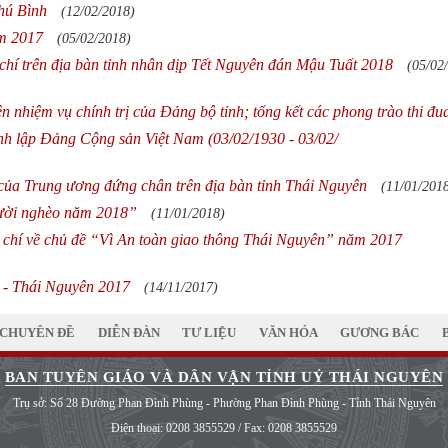
hú Bình
(12/02/2018)
ăm 2017
(05/02/2018)
chí trên địa bàn tỉnh nhân dịp Tết Nguyên đán Mậu Tuất 2018
(05/02
n nhiệm vụ chính trị của Đảng bộ tỉnh; tổng kết các phong trào thi đu
h lập Đảng Cộng sản Việt Nam (03/02/1930 - 03/02/
 của Trung ương đứng chân trên địa bàn tỉnh Thái Nguyên
(11/01/201
gười nghèo năm 2018”
(11/01/2018)
áo chí về chủ đề “Vì An toàn giao thông Thái Nguyên” năm 2017
II - Thái Nguyên 2017
(14/11/2017)
CHUYÊN ĐỀ
DIỄN ĐÀN
TƯ LIỆU
VĂN HÓA
GƯƠNG BÁC
BAN TUYÊN GIÁO VÀ DÂN VẬN TỈNH UỶ THÁI NGUYÊN
Trụ sở: Số 28 Đường Phan Đình Phùng - Phường Phan Đình Phùng - Tỉnh Thái Nguyên
Điện thoại:
0208 3855529
/ Fax:
0208 3855529