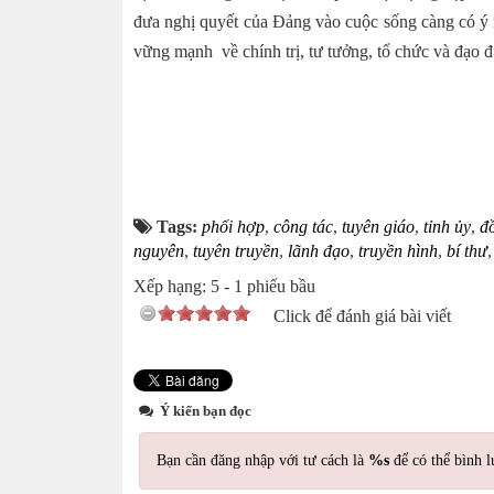
đưa nghị quyết của Ðảng vào cuộc sống càng có ý 
vững mạnh về chính trị, tư tưởng, tổ chức và đạo đ
Tags:
phối hợp
,
công tác
,
tuyên giáo
,
tỉnh ủy
,
đ
nguyên
,
tuyên truyền
,
lãnh đạo
,
truyền hình
,
bí thư
Xếp hạng:
5
-
1
phiếu bầu
Click để đánh giá bài viết
Ý kiến bạn đọc
Bạn cần đăng nhập với tư cách là
%s
để có thể bình l