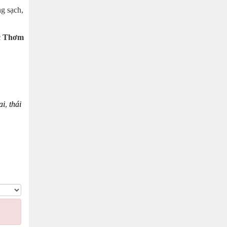
g sạch,
c Thơm
ai
,
thái