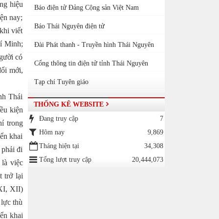
ng hiệu
Báo điện tử Đảng Cộng sản Việt Nam
iện nay;
Báo Thái Nguyên điện tử
khi viết
í Minh;
Đài Phát thanh - Truyền hình Thái Nguyên
người có
Cổng thông tin điện tử tỉnh Thái Nguyên
ổi mới,
Tạp chí Tuyên giáo
nh Thái
THỐNG KÊ WEBSITE
ều kiện
Đang truy cập
7
hí trong
Hôm nay
9,869
iển khai
Tháng hiện tại
34,308
 phải đi
Tổng lượt truy cập
20,444,073
là việc
 trở lại
I, XII)
 lực thù
iển khai