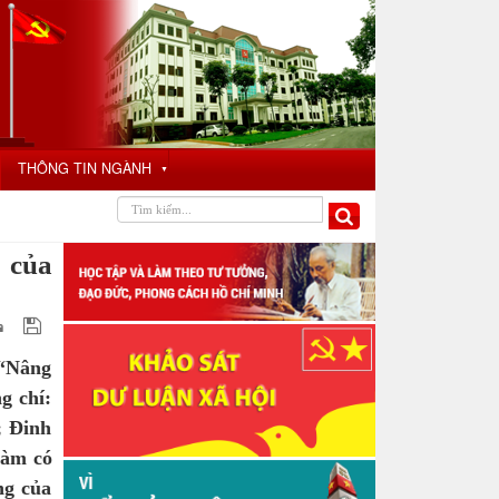
THÔNG TIN NGÀNH
▼
 của
 “Nâng
g chí:
; Đinh
đàm có
ng của