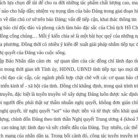
ách lựa chọn đề tài để cho ra đời những tác phẩm chất lượng cao, ma
ế nào cho hấp dẫn; nhiệm vụ trọng tâm của báo Đảng trong giai đoạn h
n về dân chủ cơ sở trên báo Đảng; vấn đề tiếp cận, khai thác thông tin 
g báo chí độc đáo và phong cách làm báo đặc sắc của Chủ tịch Hồ Ch
ố đông công chúng… Mỗi ý kiến chia sẻ là một bài học quý của những 
 phương. Đồng thời có nhiều ý kiến đề xuất giải pháp nhằm tiếp tục đ
ghị quyết của Ðảng vào cuộc sống.
tập Báo Nhân dân cảm ơn sự quan tâm của các đồng chí lãnh đạo tỉ
 trong thời gian tới Tỉnh ủy, HĐND, UBND tỉnh tiếp tục tạo mọi đi
ị; chỉ đạo các cấp, các ngành phối hợp chặt chẽ với các cơ quan báo c
triển kinh tế - xã hội của tỉnh. Đồng chí khẳng định, trong quá trình tr
truyền, đặc biệt là tuyên truyền về xây dựng Ðảng luôn được xác định
 người đều phải thật sự thấm nhuần nghị quyết, không đơn giản chỉ 
hị quyết, từ nghị quyết “soi” vào thực tiễn và từ thực tiễn khái quát
 dựng, chỉnh đốn Ðảng theo tinh thần Nghị quyết Trung ương 4 (khoá X
 cao năng lực lãnh đạo và sức chiến đấu của Ðảng. Tuy nhiên, các thế
h mạng của nhân dân ta. Trong bối cảnh đó, công tác tuyên truyền tr