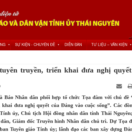
ỘNG
SỰ KIỆN - CHUYÊN ĐỀ
DIỄN ĐÀN
TƯ LIỆU – VĂN KIỆN
▼
▼
▼
tuyên truyền, triển khai đưa nghị quyết
0
và Báo Nhân dân phối hợp tổ chức Tọa đàm với chủ đề
ển khai đưa nghị quyết của Đảng vào cuộc sống”. Các đồn
Tỉnh ủy, Chủ tịch Hội đồng nhân dân tỉnh Thái Nguyên
dân, Giám đốc Truyền hình Nhân dân chủ trì. Dự Tọa 
an Tuyên giáo Tỉnh ủy; lãnh đạo các ban xây dựng Đả