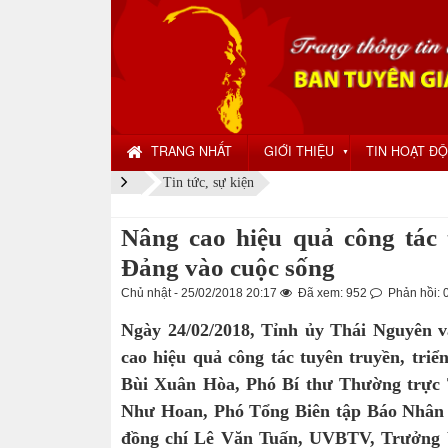
TRANG NHẤT
GIỚI THIỆU
TIN HOẠT Đ
▼
Tin tức, sự kiện
Nâng cao hiệu quả công tác 
Đảng vào cuộc sống
Chủ nhật - 25/02/2018 20:17
Đã xem: 952
Phản hồi: 
Ngày 24/02/2018, Tỉnh ủy Thái Nguyên 
cao hiệu quả công tác tuyên truyền, tri
Bùi Xuân Hòa, Phó Bí thư Thường trực 
Như Hoan, Phó Tổng Biên tập Báo Nhân 
đồng chí Lê Văn Tuấn, UVBTV, Trưởng b