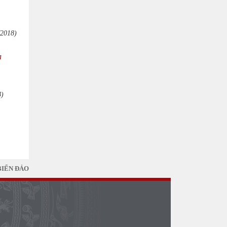
/2018)
a
8)
BIỂN ĐẢO