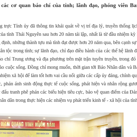
 các cơ quan báo chí của tỉnh; lãnh đạo, phóng viên B
rực Tỉnh ủy đã thông tin khái quát về vị trí địa lý, truyền thống lị
t của tỉnh Thái Nguyên sau hơn 20 năm tái lập, nhất là từ đầu nhiệm kỳ
 định, những thành tựu mà tỉnh đạt được hơn 20 năm qua, bên cạnh sự 
 tộc trong tỉnh; sự lãnh đạo, chỉ đạo điều hành của các thế hệ lãnh đ
o chí Trung ương và địa phương trên mặt trận tuyên truyền, trong đó 
 vào cuộc sống. Đồng chí mong muốn, thời gian tới Báo Nhân dân và B
nhiệm xã hội để làm tốt hơn vai cầu nối giữa các cấp ủy đảng, chính q
c, phản ánh sinh động thực tế cuộc sống, phát hiện và nhân rộng gươ
 cực đấu tranh phê phán các biểu hiện tiêu cực, bảo vệ quan điểm của Đ
ân dân trong thực hiện các nhiệm vụ phát triển kinh tế - xã hội của tỉ