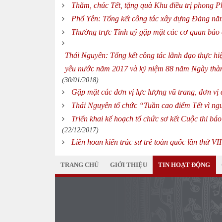
Thăm, chúc Tết, tặng quà Khu điều trị phong P
Phổ Yên: Tổng kết công tác xây dựng Đảng n
Thường trực Tỉnh uỷ gặp mặt các cơ quan báo 
Thái Nguyên: Tổng kết công tác lãnh đạo thực hiệ
yêu nước năm 2017 và kỷ niệm 88 năm Ngày thàn
(30/01/2018)
Gặp mặt các đơn vị lực lượng vũ trang, đơn vị
Thái Nguyên tổ chức “Tuần cao điểm Tết vì n
Triển khai kế hoạch tổ chức sơ kết Cuộc thi b
(22/12/2017)
Liên hoan kiến trúc sư trẻ toàn quốc lần thứ V
TRANG CHỦ
GIỚI THIỆU
TIN HOẠT ĐỘNG