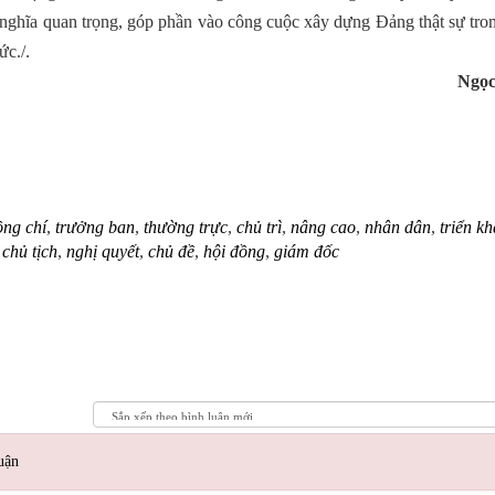
nghĩa quan trọng, góp phần vào công cuộc xây dựng Ðảng thật sự tron
ức./.
Ngọ
ồng chí
,
trưởng ban
,
thường trực
,
chủ trì
,
nâng cao
,
nhân dân
,
triển kh
,
chủ tịch
,
nghị quyết
,
chủ đề
,
hội đồng
,
giám đốc
uận