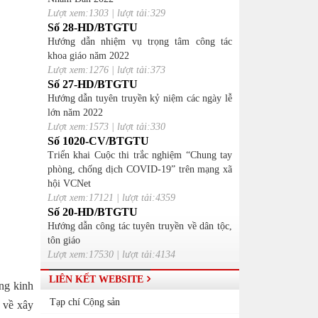
Lượt xem:1303 | lượt tải:329
Số 28-HD/BTGTU
Hướng dẫn nhiệm vụ trọng tâm công tác
khoa giáo năm 2022
Lượt xem:1276 | lượt tải:373
Số 27-HD/BTGTU
Hướng dẫn tuyên truyền kỷ niệm các ngày lễ
lớn năm 2022
Lượt xem:1573 | lượt tải:330
Số 1020-CV/BTGTU
Triển khai Cuộc thi trắc nghiệm “Chung tay
phòng, chống dịch COVID-19” trên mạng xã
hội VCNet
Lượt xem:17121 | lượt tải:4359
Số 20-HD/BTGTU
Hướng dẫn công tác tuyên truyền về dân tộc,
tôn giáo
Lượt xem:17530 | lượt tải:4134
LIÊN KẾT WEBSITE
ững kinh
Tạp chí Cộng sản
n về xây