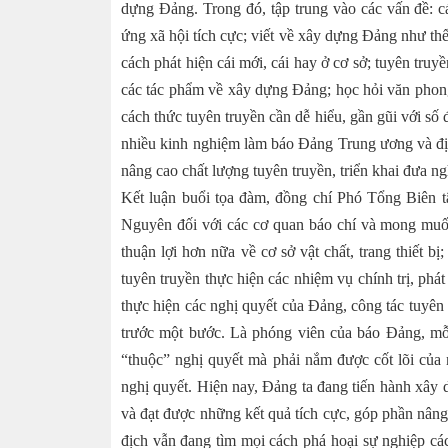
dựng Đảng. Trong đó, tập trung vào các vấn đề: c
ứng xã hội tích cực; viết về xây dựng Đảng như th
cách phát hiện cái mới, cái hay ở cơ sở; tuyên truyề
các tác phẩm về xây dựng Đảng; học hỏi văn phon
cách thức tuyên truyền cần dễ hiểu, gần gũi với s
nhiều kinh nghiệm làm báo Ðảng Trung ương và địa
nâng cao chất lượng tuyên truyền, triển khai đưa n
Kết luận buổi tọa đàm, đồng chí Phó Tổng Biên 
Nguyên đối với các cơ quan báo chí và mong muốn
thuận lợi hơn nữa về cơ sở vật chất, trang thiết b
tuyên truyền thực hiện các nhiệm vụ chính trị, phát 
thực hiện các nghị quyết của Ðảng, công tác tuyên 
trước một bước. Là phóng viên của báo Ðảng, mỗi
“thuộc” nghị quyết mà phải nắm được cốt lõi của ng
nghị quyết. Hiện nay, Ðảng ta đang tiến hành xây
và đạt được những kết quả tích cực, góp phần nâng
địch vẫn đang tìm mọi cách phá hoại sự nghiệp các