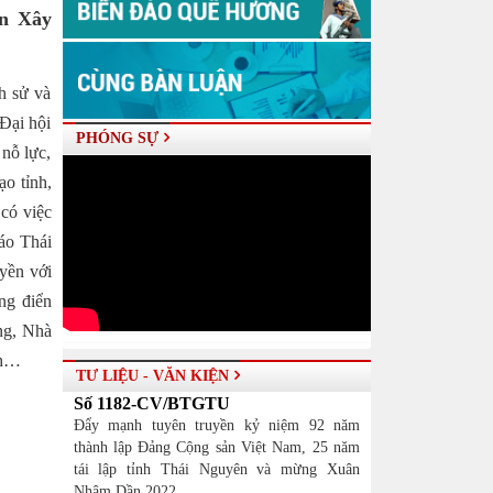
an Xây
ch sử và
 Đại hội
PHÓNG SỰ
nỗ lực,
ạo tỉnh,
có việc
áo Thái
uyền với
ng điển
ảng, Nhà
nh…
TƯ LIỆU - VĂN KIỆN
Số 1182-CV/BTGTU
Đẩy mạnh tuyên truyền kỷ niệm 92 năm
thành lập Đảng Cộng sản Việt Nam, 25 năm
tái lập tỉnh Thái Nguyên và mừng Xuân
Nhâm Dần 2022