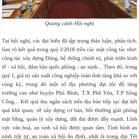
Quang cảnh Hội nghị
Tại hội nghị, các đại biểu đã tập trung thảo luận, phân tích,
làm rõ kết quả trong quý I/2018 trên các mặt công tác như:
công tác xây dựng Đảng, hệ thống chính trị, phát triển kinh
tế - xã hội, đảm bảo quốc phòng - an ninh... Theo đó, trong
quý I, giá trị sản xuất công nghiệp toàn tỉnh tăng khá so với
cùng kỳ, trong đó một số địa phương đạt tốc độ tăng
trưởng cao như huyện Phú Bình, T.X Phổ Yên, T.P Sông
Công... Kết quả thu ngân sách trên địa bàn tiếp tục đạt kết
quả khả quan; về xây dựng cơ bản, bồi thường giải phóng
mặt bằng, quản lý xây dựng, đất đai được đẩy mạnh. Lĩnh
vực văn hoá, an sinh xã hội được quan tâm. Tình hình an
ninh trật tự, an toàn xã hội ổn định, nhất là trong dịp Tết