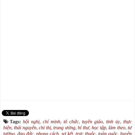
Tags:
hội nghị
,
chí minh
,
tổ chức
,
tuyên giáo
,
tỉnh ủy
,
thực
hiện
,
thái nguyên
,
chỉ thị
,
trung ương
,
bí thư
,
học tập
,
làm theo
,
tư
tưởng
,
đạo đức
,
phong cách
,
sơ kết
,
trực thuộc
,
toàn quốc
,
huyện