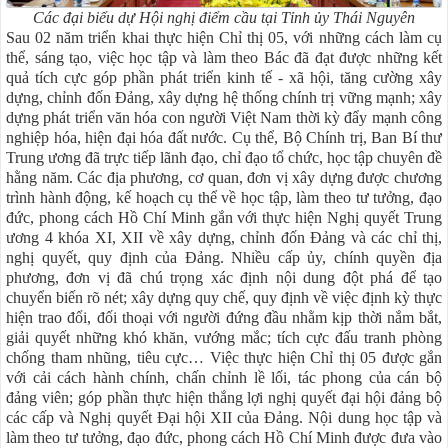
Các đại biểu dự Hội nghị điểm cầu
tại Tỉnh ủy
Thái Nguyên
Sau 02 năm triển khai thực hiện Chỉ thị 05, với những cách làm cụ
thể, sáng tạo, việc học tập và làm theo Bác đã đạt được những kết
quả tích cực góp phần phát triển kinh tế - xã hội, tăng cường xây
dựng, chỉnh đốn Đảng, xây dựng hệ thống chính trị vững mạnh; xây
dựng phát triển văn hóa con người Việt Nam thời kỳ đẩy mạnh công
nghiệp hóa, hiện đại hóa đất nước. Cụ thể, Bộ Chính trị, Ban Bí thư
Trung ương đã trực tiếp lãnh đạo, chỉ đạo tổ chức, học tập chuyên đề
hằng năm. Các địa phương, cơ quan, đơn vị xây dựng được chương
trình hành động, kế hoạch cụ thể về học tập, làm theo tư tưởng, đạo
đức, phong cách Hồ Chí Minh gắn với thực hiện Nghị quyết Trung
ương 4 khóa XI, XII về xây dựng, chỉnh đốn Đảng và các chỉ thị,
nghị quyết, quy định của Đảng. Nhiều cấp ủy, chính quyền địa
phương, đơn vị đã chú trọng xác định nội dung đột phá để tạo
chuyển biến rõ nét; xây dựng quy chế, quy định về việc định kỳ thực
hiện trao đổi, đối thoại với người đứng đầu nhằm kịp thời nắm bắt,
giải quyết những khó khăn, vướng mắc; tích cực đấu tranh phòng
chống tham nhũng, tiêu cực… Việc thực hiện Chỉ thị 05 được gắn
với cải cách hành chính, chấn chỉnh lề lối, tác phong của cán bộ
đảng viên; góp phần thực hiện thắng lợi nghị quyết đại hội đảng bộ
các cấp và Nghị quyết Đại hội XII của Đảng. Nội dung học tập và
làm theo tư tưởng, đạo đức, phong cách Hồ Chí Minh được đưa vào