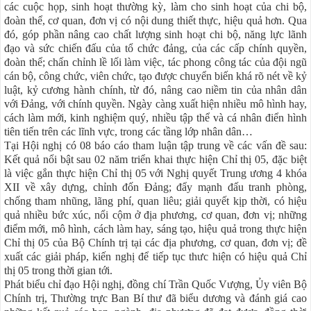
các cuộc họp, sinh hoạt thường kỳ, làm cho sinh hoạt của chi bộ,
đoàn thể, cơ quan, đơn vị có nội dung thiết thực, hiệu quả hơn. Qua
đó, góp phần nâng cao chất lượng sinh hoạt chi bộ, năng lực lãnh
đạo và sức chiến đấu của tổ chức đảng, của các cấp chính quyền,
đoàn thể; chấn chỉnh lề lối làm việc, tác phong công tác của đội ngũ
cán bộ, công chức, viên chức, tạo được chuyển biến khá rõ nét về kỷ
luật, kỷ cương hành chính, từ đó, nâng cao niềm tin của nhân dân
với Đảng, với chính quyền. Ngày càng xuất hiện nhiều mô hình hay,
cách làm mới, kinh nghiệm quý, nhiều tập thể và cá nhân điển hình
tiên tiến trên các lĩnh vực, trong các tầng lớp nhân dân…
Tại Hội nghị có 08 báo cáo tham luận tập trung về các vấn đề sau:
Kết quả nổi bật sau 02 năm triển khai thực hiện Chỉ thị 05, đặc biệt
là việc gắn thực hiện Chỉ thị 05 với Nghị quyết Trung ương 4 khóa
XII về xây dựng, chỉnh đốn Đảng; đẩy mạnh đấu tranh phòng,
chống tham nhũng, lãng phí, quan liêu; giải quyết kịp thời, có hiệu
quả nhiều bức xúc, nổi cộm ở địa phương, cơ quan, đơn vị; những
điểm mới, mô hình, cách làm hay, sáng tạo, hiệu quả trong thực hiện
Chỉ thị 05 của Bộ Chính trị tại các địa phương, cơ quan, đơn vị; đề
xuất các giải pháp, kiến nghị để tiếp tục thưc hiện có hiệu quả Chỉ
thị 05 trong thời gian tới.
Phát biểu chỉ đạo Hội nghị, đồng chí Trần Quốc Vượng, Ủy viên Bộ
Chính trị, Thường trực Ban Bí thư đã biểu dương và đánh giá cao