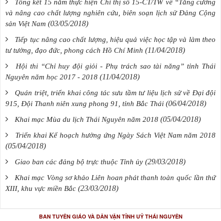
Tổng kết 15 năm thực hiện Chỉ thị số 15-CT/TW về “Tăng cường
và nâng cao chất lượng nghiên cứu, biên soạn lịch sử Đảng Cộng
(03/05/2018)
sản Việt Nam
Tiếp tục nâng cao chất lượng, hiệu quả việc học tập và làm theo
(11/04/2018)
tư tưởng, đạo đức, phong cách Hồ Chí Minh
Hội thi “Chỉ huy đội giỏi - Phụ trách sao tài năng” tỉnh Thái
(11/04/2018)
Nguyên năm học 2017 - 2018
Quán triệt, triển khai công tác sưu tầm tư liệu lịch sử về Đại đội
(06/04/2018)
915, Đội Thanh niên xung phong 91, tỉnh Bắc Thái
(05/04/2018)
Khai mạc Mùa du lịch Thái Nguyên năm 2018
Triển khai Kế hoạch hưởng ứng Ngày Sách Việt Nam năm 2018
(05/04/2018)
(29/03/2018)
Giao ban các đảng bộ trực thuộc Tỉnh ủy
Khai mạc Vòng sơ khảo Liên hoan phát thanh toàn quốc lần thứ
(23/03/2018)
XIII, khu vực miền Bắc
BAN TUYÊN GIÁO VÀ DÂN VẬN TỈNH UỶ THÁI NGUYÊN