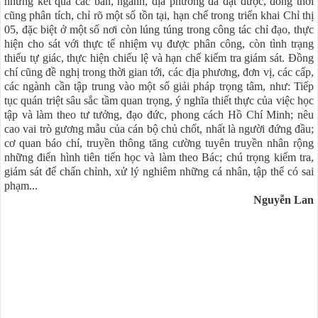
những kết quả các ban, ngành, địa phương đã đạt được, đồng thời
cũng phân tích, chỉ rõ một số tồn tại, hạn chế trong triển khai Chỉ thị
05, đặc biệt ở một số nơi còn lúng túng trong công tác chỉ đạo, thực
hiện cho sát với thực tế nhiệm vụ được phân công, còn tình trạng
thiếu tự giác, thực hiện chiếu lệ và hạn chế kiểm tra giám sát. Đồng
chí cũng đề nghị trong thời gian tới, các địa phương, đơn vị, các cấp,
các ngành cần tập trung vào một số giải pháp trọng tâm, như: Tiếp
tục quán triệt sâu sắc tầm quan trọng, ý nghĩa thiết thực của việc học
tập và làm theo tư tưởng, đạo đức, phong cách Hồ Chí Minh; nêu
cao vai trò gương mẫu của cán bộ chủ chốt, nhất là người đứng đầu;
cơ quan báo chí, truyền thông tăng cường tuyên truyền nhân rộng
những điển hình tiên tiến học và làm theo Bác; chú trọng kiểm tra,
giám sát để chấn chỉnh, xử lý nghiêm những cá nhân, tập thể có sai
phạm...
Nguyễn Lan