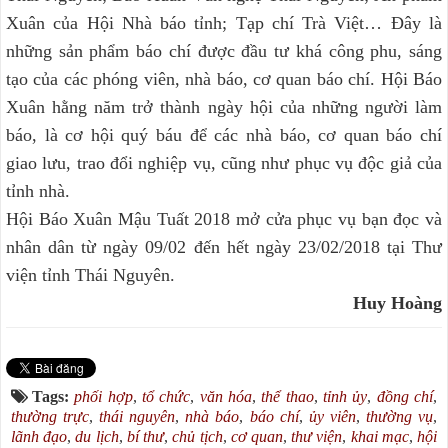
Xuân của Hội Nhà báo tỉnh; Tạp chí Trà Việt… Đây là
những sản phẩm báo chí được đầu tư khá công phu, sáng
tạo của các phóng viên, nhà báo, cơ quan báo chí. Hội Báo
Xuân hằng năm trở thành ngày hội của những người làm
báo, là cơ hội quý báu để các nhà báo, cơ quan báo chí
giao lưu, trao đổi nghiệp vụ, cũng như phục vụ độc giả của
tỉnh nhà.
Hội Báo Xuân Mậu Tuất 2018 mở cửa phục vụ bạn đọc và
nhân dân từ ngày 09/02 đến hết ngày 23/02/2018 tại Thư
viện tỉnh Thái Nguyên.
Huy Hoàng
Tags:
phối hợp
,
tổ chức
,
văn hóa
,
thể thao
,
tỉnh ủy
,
đồng chí
,
thường trực
,
thái nguyên
,
nhà báo
,
báo chí
,
ủy viên
,
thường vụ
,
lãnh đạo
,
du lịch
,
bí thư
,
chủ tịch
,
cơ quan
,
thư viện
,
khai mạc
,
hội