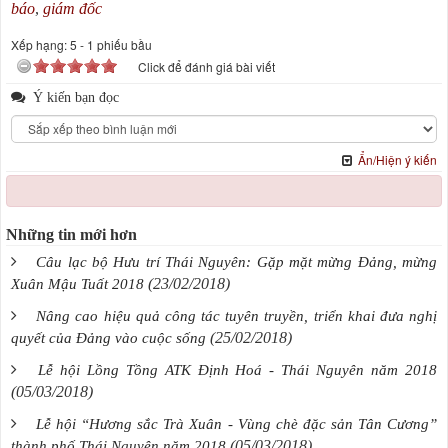
báo
,
giám đốc
Xếp hạng:
5
-
1
phiếu bầu
Click để đánh giá bài viết
Ý kiến bạn đọc
Ẩn/Hiện ý kiến
Những tin mới hơn
Câu lạc bộ Hưu trí Thái Nguyên: Gặp mặt mừng Đảng, mừng
(23/02/2018)
Xuân Mậu Tuất 2018
Nâng cao hiệu quả công tác tuyên truyền, triển khai đưa nghị
(25/02/2018)
quyết của Đảng vào cuộc sống
Lễ hội Lồng Tồng ATK Định Hoá - Thái Nguyên năm 2018
(05/03/2018)
Lễ hội “Hương sắc Trà Xuân - Vùng chè đặc sản Tân Cương”
(05/03/2018)
thành phố Thái Nguyên năm 2018