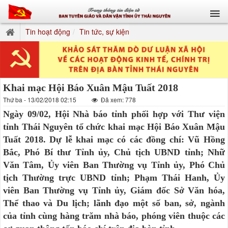
Tin hoạt động
Tin tức, sự kiện
Khai mạc Hội Báo Xuân Mậu Tuất 2018
Thứ ba - 13/02/2018 02:15
Đã xem: 778
Ngày 09/02, Hội Nhà báo tỉnh phối hợp với Thư viện
tỉnh Thái Nguyên tổ chức khai mạc Hội Báo Xuân Mậu
Tuất 2018. Dự lễ khai mạc có các đồng chí: Vũ Hồng
Bắc, Phó Bí thư Tỉnh ủy, Chủ tịch UBND tỉnh; Nhữ
Văn Tâm, Ủy viên Ban Thường vụ Tỉnh ủy, Phó Chủ
tịch Thường trực UBND tỉnh; Phạm Thái Hanh, Ủy
viên Ban Thường vụ Tỉnh ủy, Giám đốc Sở Văn hóa,
Thể thao và Du lịch; lãnh đạo một số ban, sở, ngành
của tỉnh cùng hàng trăm nhà báo, phóng viên thuộc các