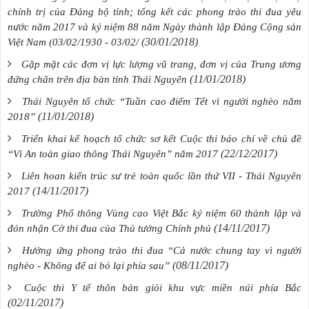
chính trị của Đảng bộ tỉnh; tổng kết các phong trào thi đua yêu
nước năm 2017 và kỷ niệm 88 năm Ngày thành lập Đảng Cộng sản
(30/01/2018)
Việt Nam (03/02/1930 - 03/02/
Gặp mặt các đơn vị lực lượng vũ trang, đơn vị của Trung ương
(11/01/2018)
đứng chân trên địa bàn tỉnh Thái Nguyên
Thái Nguyên tổ chức “Tuần cao điểm Tết vì người nghèo năm
(11/01/2018)
2018”
Triển khai kế hoạch tổ chức sơ kết Cuộc thi báo chí về chủ đề
(22/12/2017)
“Vì An toàn giao thông Thái Nguyên” năm 2017
Liên hoan kiến trúc sư trẻ toàn quốc lần thứ VII - Thái Nguyên
(14/11/2017)
2017
Trường Phổ thông Vùng cao Việt Bắc kỷ niệm 60 thành lập và
(14/11/2017)
đón nhận Cờ thi đua của Thủ tướng Chính phủ
Hưởng ứng phong trào thi đua “Cả nước chung tay vì người
(08/11/2017)
nghèo - Không để ai bỏ lại phía sau”
Cuộc thi Y tế thôn bản giỏi khu vực miền núi phía Bắc
(02/11/2017)