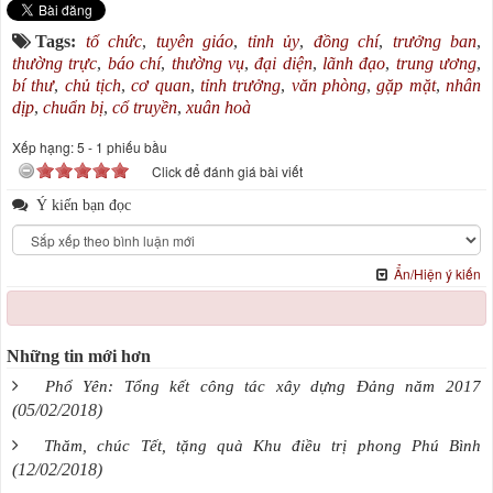
Tags:
tổ chức
,
tuyên giáo
,
tỉnh ủy
,
đồng chí
,
trưởng ban
,
thường trực
,
báo chí
,
thường vụ
,
đại diện
,
lãnh đạo
,
trung ương
,
bí thư
,
chủ tịch
,
cơ quan
,
tỉnh trưởng
,
văn phòng
,
gặp mặt
,
nhân
dịp
,
chuẩn bị
,
cổ truyền
,
xuân hoà
Xếp hạng:
5
-
1
phiếu bầu
Click để đánh giá bài viết
Ý kiến bạn đọc
Ẩn/Hiện ý kiến
Những tin mới hơn
Phổ Yên: Tổng kết công tác xây dựng Đảng năm 2017
(05/02/2018)
Thăm, chúc Tết, tặng quà Khu điều trị phong Phú Bình
(12/02/2018)