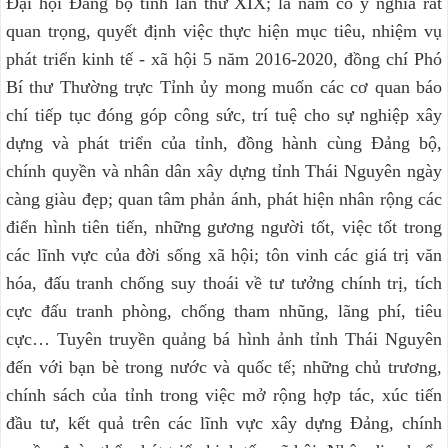
Đại hội Đảng bộ tỉnh lần thứ XIX; là năm có ý nghĩa rất
quan trọng, quyết định việc thực hiện mục tiêu, nhiệm vụ
phát triển kinh tế - xã hội 5 năm 2016-2020, đồng chí Phó
Bí thư Thường trực Tỉnh ủy mong muốn các cơ quan báo
chí tiếp tục đóng góp công sức, trí tuệ cho sự nghiệp xây
dựng và phát triển của tỉnh, đồng hành cùng Đảng bộ,
chính quyền và nhân dân xây dựng tỉnh Thái Nguyên ngày
càng giàu đẹp; quan tâm phản ánh, phát hiện nhân rộng các
điển hình tiên tiến, những gương người tốt, việc tốt trong
các lĩnh vực của đời sống xã hội; tôn vinh các giá trị văn
hóa, đấu tranh chống suy thoái về tư tưởng chính trị, tích
cực đấu tranh phòng, chống tham nhũng, lãng phí, tiêu
cực… Tuyên truyền quảng bá hình ảnh tỉnh Thái Nguyên
đến với bạn bè trong nước và quốc tế; những chủ trương,
chính sách của tỉnh trong việc mở rộng hợp tác, xúc tiến
đầu tư, kết quả trên các lĩnh vực xây dựng Đảng, chính