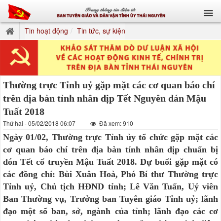
Tin hoạt động
Tin tức, sự kiện
Thường trực Tỉnh uỷ gặp mặt các cơ quan báo chí
trên địa bàn tỉnh nhân dịp Tết Nguyên đán Mậu
Tuất 2018
Thứ hai - 05/02/2018 06:07
Đã xem: 910
Ngày 01/02, Thường trực Tỉnh ủy tổ chức gặp mặt các
cơ quan báo chí trên địa bàn tỉnh nhân dịp chuẩn bị
đón Tết cổ truyền Mậu Tuất 2018. Dự buổi gặp mặt có
các đồng chí: Bùi Xuân Hoà, Phó Bí thư Thường trực
Tỉnh uỷ, Chủ tịch HĐND tỉnh; Lê Văn Tuấn, Uỷ viên
Ban Thường vụ, Trưởng ban Tuyên giáo Tỉnh uỷ; lãnh
đạo một số ban, sở, ngành của tỉnh; lãnh đạo các cơ