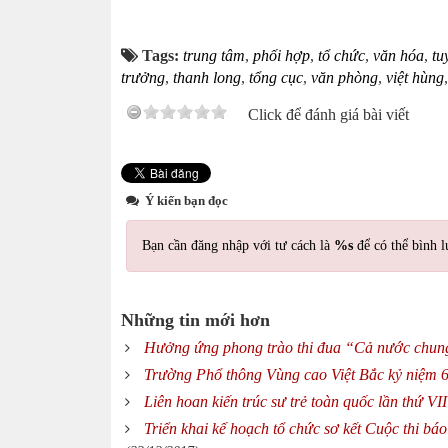
Tags:
trung tâm
,
phối hợp
,
tổ chức
,
văn hóa
,
tu
trưởng
,
thanh long
,
tổng cục
,
văn phòng
,
việt hùng
Click để đánh giá bài viết
Ý kiến bạn đọc
Bạn cần đăng nhập với tư cách là
%s
để có thể bình l
Những tin mới hơn
Hưởng ứng phong trào thi đua “Cả nước chung 
Trường Phổ thông Vùng cao Việt Bắc kỷ niệm 6
Liên hoan kiến trúc sư trẻ toàn quốc lần thứ V
Triển khai kế hoạch tổ chức sơ kết Cuộc thi b