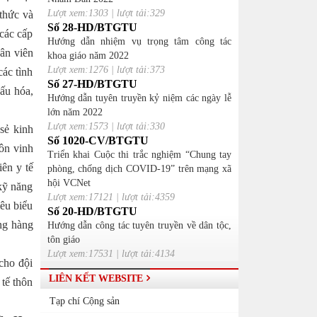
Lượt xem:1303 | lượt tải:329
 thức và
Số 28-HD/BTGTU
các cấp
Hướng dẫn nhiệm vụ trọng tâm công tác
ân viên
khoa giáo năm 2022
Lượt xem:1276 | lượt tải:373
các tình
Số 27-HD/BTGTU
hấu hóa,
Hướng dẫn tuyên truyền kỷ niệm các ngày lễ
lớn năm 2022
Lượt xem:1573 | lượt tải:330
 sẻ kinh
Số 1020-CV/BTGTU
ôn vinh
Triển khai Cuộc thi trắc nghiệm “Chung tay
iên y tế
phòng, chống dịch COVID-19” trên mạng xã
hội VCNet
kỹ năng
Lượt xem:17121 | lượt tải:4359
iêu biểu
Số 20-HD/BTGTU
ống hàng
Hướng dẫn công tác tuyên truyền về dân tộc,
tôn giáo
Lượt xem:17531 | lượt tải:4134
cho đội
LIÊN KẾT WEBSITE
tế thôn
Tạp chí Cộng sản