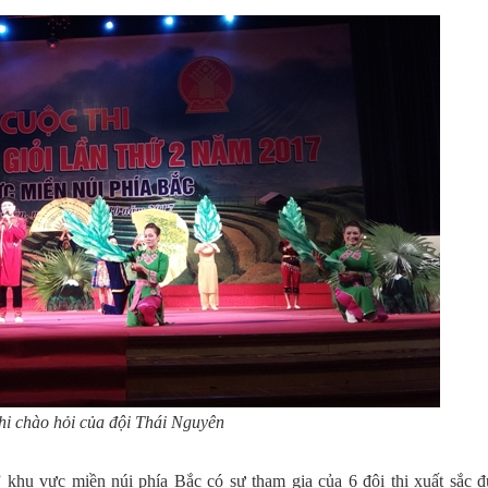
hi chào hỏi của đội Thái Nguyên
 khu vực miền núi phía Bắc có sự tham gia của 6 đội thi xuất sắc đ