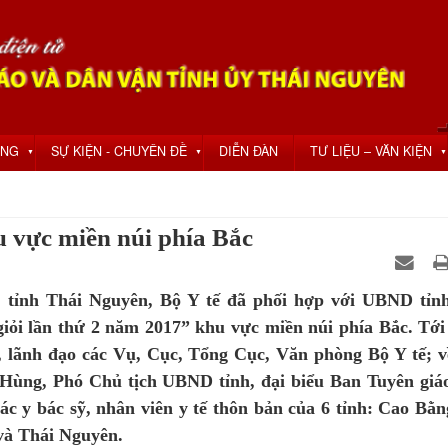
ỘNG
SỰ KIỆN - CHUYÊN ĐỀ
DIỄN ĐÀN
TƯ LIỆU – VĂN KIỆN
▼
▼
▼
hu vực miền núi phía Bắc
a tỉnh Thái Nguyên, Bộ Y tế đã phối hợp với UBND tỉn
giỏi lần thứ 2 năm 2017” khu vực miền núi phía Bắc. Tới
lãnh đạo các Vụ, Cục, Tổng Cục, Văn phòng Bộ Y tế; v
 Hùng, Phó Chủ tịch UBND tỉnh, đại biểu Ban Tuyên giá
ác y bác sỹ, nhân viên y tế thôn bản của 6 tỉnh: Cao Bằn
và Thái Nguyên.