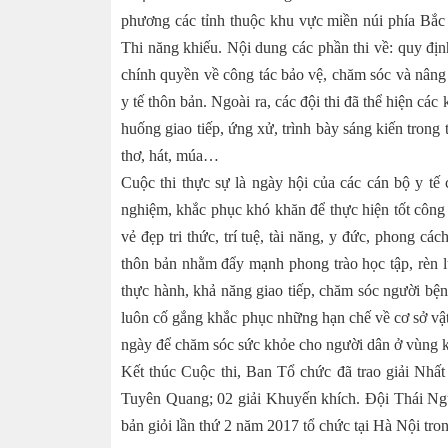
phương các tỉnh thuộc khu vực miền núi phía Bắc l
Thi năng khiếu. Nội dung các phần thi về: quy đị
chính quyền về công tác bảo vệ, chăm sóc và nâng
y tế thôn bản. Ngoài ra, các đội thi đã thể hiện cá
huống giao tiếp, ứng xử, trình bày sáng kiến tron
thơ, hát, múa…
Cuộc thi thực sự là ngày hội của các cán bộ y tế c
nghiệm, khắc phục khó khăn để thực hiện tốt công
vẻ đẹp tri thức, trí tuệ, tài năng, y đức, phong c
thôn bản nhằm đẩy mạnh phong trào học tập, rèn l
thực hành, khả năng giao tiếp, chăm sóc người bện
luôn cố gắng khắc phục những hạn chế về cơ sở
ngày để chăm sóc sức khỏe cho người dân ở vùng 
Kết thúc Cuộc thi, Ban Tổ chức đã trao giải Nhất
Tuyên Quang; 02 giải Khuyến khích. Đội Thái Ng
bản giỏi lần thứ 2 năm 2017 tổ chức tại Hà Nội trong