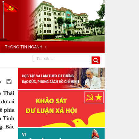
THÔNG TIN NGÀNH
▼
h Thái
 dự có
ề phía
o Tỉnh
g, Bắc