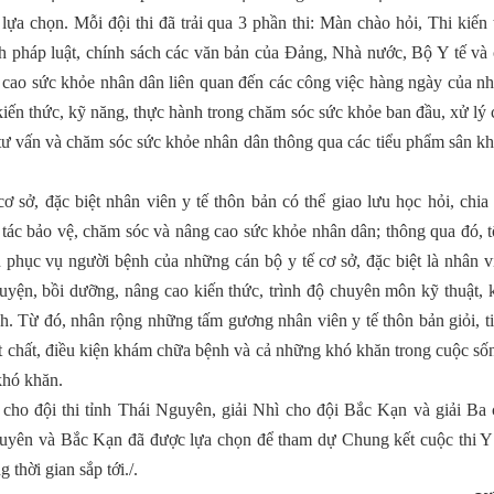
ựa chọn. Mỗi đội thi đã trải qua 3 phần thi: Màn chào hỏi, Thi kiến
nh pháp luật, chính sách các văn bản của Đảng, Nhà nước, Bộ Y tế và 
 cao sức khỏe nhân dân liên quan đến các công việc hàng ngày của nh
c kiến thức, kỹ năng, thực hành trong chăm sóc sức khỏe ban đầu, xử lý 
g tư vấn và chăm sóc sức khỏe nhân dân thông qua các tiểu phẩm sân k
ơ sở, đặc biệt nhân viên y tế thôn bản có thể giao lưu học hỏi, chia
 tác bảo vệ, chăm sóc và nâng cao sức khỏe nhân dân; thông qua đó, t
ách phục vụ người bệnh của những cán bộ y tế cơ sở, đặc biệt là nhân v
uyện, bồi dưỡng, nâng cao kiến thức, trình độ chuyên môn kỹ thuật, 
h. Từ đó, nhân rộng những tấm gương nhân viên y tế thôn bản giỏi, t
 vật chất, điều kiện khám chữa bệnh và cả những khó khăn trong cuộc s
khó khăn.
 cho đội thi tỉnh Thái Nguyên, giải Nhì cho đội Bắc Kạn và giải Ba 
uyên và Bắc Kạn đã được lựa chọn để tham dự Chung kết cuộc thi Y 
 thời gian sắp tới./.