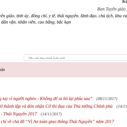
Ki
Ban Tuyên giáo 
yên giáo
,
tỉnh ủy
,
đồng chí
,
y tế
,
thái nguyên
,
lãnh đạo
,
chủ tịch
,
khu v
,
dân vận
,
nhân viên
,
cao bằng
,
bắc kạn
uận
tay vì người nghèo - Không để ai bỏ lại phía sau”
(08/11/2017)
0 thành lập và đón nhận Cờ thi đua của Thủ tướng Chính phủ
(14/11
II - Thái Nguyên 2017
(14/11/2017)
áo chí về chủ đề “Vì An toàn giao thông Thái Nguyên” năm 2017