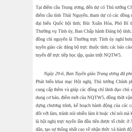
Tại điểm cầu Trung ương, đến dự có Thủ tướng C
điểm cầu tỉnh Thái Nguyên, tham dự có các đồng
đại biểu Quốc hội tỉnh; Bùi Xuân Hòa, Phó Bí 
Thường vụ Tỉnh ủy, Ban Chấp hành Đảng bộ tỉnh;
đồng chí nguyên là Thường trực Tỉnh ủy nghỉ hưu 
tuyên giáo các đảng bộ trực thuộc tỉnh; các báo cáo
tuyến để trực tiếp học tập, quán triệt NQTW5.
Ngày 29-6, Ban Tuyên giáo Trung ương đã phối
Phát biểu khai mạc Hội nghị, Thủ tướng Chính 
cung cấp thêm và giúp các đồng chí lãnh đạo chủ 
dung cơ bản, điểm mới của NQTW5, đồng thời vận 
dựng chương trình, kế hoạch hành động của các cấ
đôi với làm, tránh nói nhiều làm ít hoặc chỉ nói mà
là hội nghị trực tuyến lần đầu tiên được tổ chức ở
dân, tạo sự thống nhất cao về nhận thức và hành 