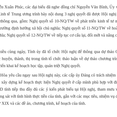
ễn Xuân Phúc, các đại biểu đã nghe đồng chí Nguyễn Văn Bình, Ủy 
nh tế Trung ương trình bày nội dung 3 nghị quyết đã được Hội nghị 
ông qua, gồm: Nghị quyết số 10-NQ/TW về phát triển kinh tế tư n
ị trường định hướng xã hội chủ nghĩa; Nghị quyết số 11-NQ/TW về hoà
ghĩa; Nghị quyết số 12-NQ/TW về tiếp tục cơ cấu lại, đổi mới và nâng 
 chiều cùng ngày, Tỉnh ủy đã tổ chức Hội nghị để thông qua dự thảo
huyện, thành, thị trong tỉnh tổ chức thảo luận về dự thảo chương trì
n khai kế hoạch học tập, quán triệt Nghị quyết.
n Hòa yêu cầu ngay sau Hội nghị này, các cấp ủy Đảng có trách nhiệm
, xây dựng kế hoạch thực hiện Nghị quyết ở cấp mình phù hợp với đi
tỉnh tiếp thu đầy đủ các ý kiến phát biểu tại Hội nghị, tham mưu 
sát với tình hình thực tiễn của tỉnh, gắn với các mục tiêu, nhiệm vụ
ứ XIX và các đề án, chương trình, kế hoạch của tỉnh.