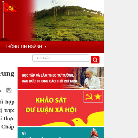
THÔNG TIN NGÀNH
▼
Trung
ối hợp
ị trực
i thực
n Chấp