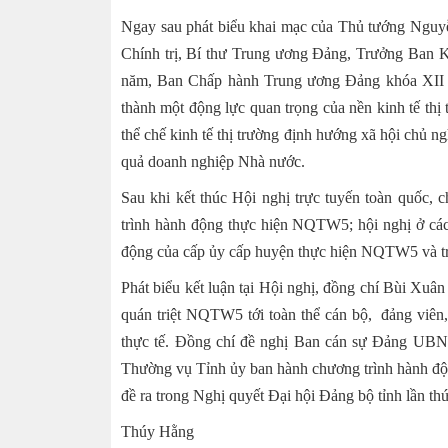
Ngay sau phát biểu khai mạc của Thủ tướng Nguy
Chính trị, Bí thư Trung ương Đảng, Trưởng Ban Ki
năm, Ban Chấp hành Trung ương Đảng khóa XII th
thành một động lực quan trọng của nền kinh tế th
thể chế kinh tế thị trường định hướng xã hội chủ n
quả doanh nghiệp Nhà nước.
Sau khi kết thúc Hội nghị trực tuyến toàn quốc,
trình hành động thực hiện NQTW5; hội nghị ở các 
động của cấp ủy cấp huyện thực hiện NQTW5 và triể
Phát biểu kết luận tại Hội nghị, đồng chí Bùi Xuâ
quán triệt NQTW5 tới toàn thể cán bộ, đảng viên
thực tế. Đồng chí đề nghị Ban cán sự Đảng UBND 
Thường vụ Tỉnh ủy ban hành chương trình hành động 
đề ra trong Nghị quyết Đại hội Đảng bộ tỉnh lần th
Thúy Hằng