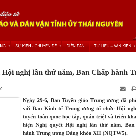
ỘNG
SỰ KIỆN - CHUYÊN ĐỀ
DIỄN ĐÀN
TƯ LIỆU – VĂN KIỆN
▼
▼
▼
ết Hội nghị lần thứ năm, Ban Chấp hành 
 0
Ngày 29-6, Ban Tuyên giáo Trung ương đã ph
với Ban Kinh tế Trung ương tổ chức Hội ngh
tuyến toàn quốc học tập, quán triệt và triển kha
hiện Nghị quyết Hội nghị lần thứ năm, Ba
hành Trung ương Đảng khóa XII (NQTW5).