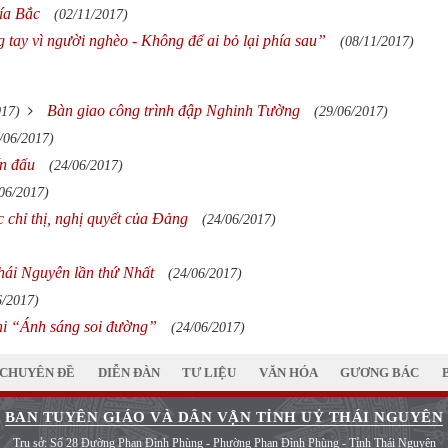
hía Bắc
(02/11/2017)
tay vì người nghèo - Không để ai bỏ lại phía sau”
(08/11/2017)
Bàn giao công trình đập Nghinh Tường
017)
(29/06/2017)
/06/2017)
ến đấu
(24/06/2017)
06/2017)
 chỉ thị, nghị quyết của Đảng
(24/06/2017)
 Thái Nguyên lần thứ Nhất
(24/06/2017)
6/2017)
thi “Ánh sáng soi đường”
(24/06/2017)
CHUYÊN ĐỀ
DIỄN ĐÀN
TƯ LIỆU
VĂN HÓA
GƯƠNG BÁC
BAN TUYÊN GIÁO VÀ DÂN VẬN TỈNH UỶ THÁI NGUYÊN
Trụ sở: Số 28 Đường Phan Đình Phùng - Phường Phan Đình Phùng - Tỉnh Thái Nguyên