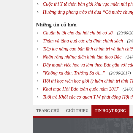
Cuộc thi Y tế thôn bản giỏi khu vực miền núi p
Hưởng ứng phong trào thi đua “Cả nước chung 
Những tin cũ hơn
Chuẩn bị tốt cho đại hội chi bộ cơ sở
(29/06/2
Thăm và tặng quà các gia đình chính sách
(24
Tiếp tục nâng cao bản lĩnh chính trị và tính chi
Nhân rộng những điển hình làm theo Bác
(24/
Đẩy mạnh việc học và làm theo Bác gắn với các
"Không xa đâu, Trường Sa ơi..."
(24/06/2017)
Hội thi học viên học giỏi lý luận chính trị tỉnh
Khai mạc Hội Báo toàn quốc năm 2017
(24/0
Tuổi trẻ Khối các cơ quan T.W phát động Hội 
TRANG CHỦ
GIỚI THIỆU
TIN HOẠT ĐỘNG