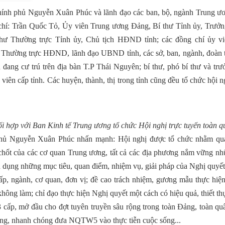
hính phủ Nguyễn Xuân Phúc và lãnh đạo các ban, bộ, ngành Trung ươ
 chí: Trần Quốc Tỏ, Ủy viên Trung ương Đảng, Bí thư Tỉnh ủy, Trưở
thư Thường trực Tỉnh ủy, Chủ tịch HĐND tỉnh; các đồng chí ủy v
 Thường trực HĐND, lãnh đạo UBND tỉnh, các sở, ban, ngành, đoàn t
đang cư trú trên địa bàn T.P Thái Nguyên; bí thư, phó bí thư và trư
 viên cấp tỉnh. Các huyện, thành, thị trong tỉnh cũng đều tổ chức hội n
 hợp với Ban Kinh tế Trung ương tổ chức Hội nghị trực tuyến toàn q
phủ Nguyễn Xuân Phúc nhấn mạnh: Hội nghị được tổ chức nhằm quán
chốt của các cơ quan Trung ương, tất cả các địa phương nắm vững nh
dụng những mục tiêu, quan điểm, nhiệm vụ, giải pháp của Nghị quyết
p, ngành, cơ quan, đơn vị; đề cao trách nhiệm, gương mẫu thực hiện,
 không làm; chỉ đạo thực hiện Nghị quyết một cách có hiệu quả, thiết t
 3 cấp, mở đầu cho đợt tuyên truyền sâu rộng trong toàn Đảng, toàn qu
động, nhanh chóng đưa NQTW5 vào thực tiễn cuộc sống...