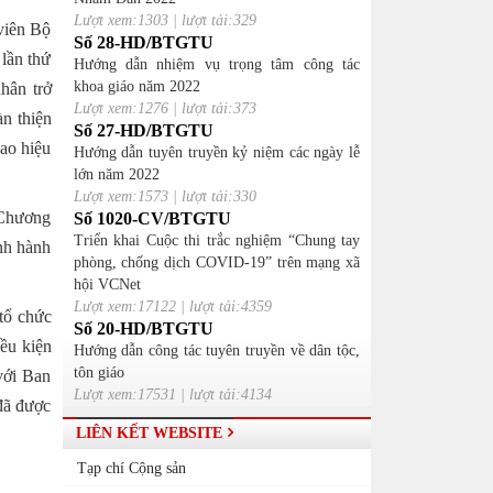
Lượt xem:1303 | lượt tải:329
viên Bộ
Số 28-HD/BTGTU
lần thứ
Hướng dẫn nhiệm vụ trọng tâm công tác
khoa giáo năm 2022
hân trở
Lượt xem:1276 | lượt tải:373
n thiện
Số 27-HD/BTGTU
cao hiệu
Hướng dẫn tuyên truyền kỷ niệm các ngày lễ
lớn năm 2022
Lượt xem:1573 | lượt tải:330
 Chương
Số 1020-CV/BTGTU
Triển khai Cuộc thi trắc nghiệm “Chung tay
nh hành
phòng, chống dịch COVID-19” trên mạng xã
hội VCNet
Lượt xem:17122 | lượt tải:4359
 tổ chức
Số 20-HD/BTGTU
ều kiện
Hướng dẫn công tác tuyên truyền về dân tộc,
tôn giáo
với Ban
Lượt xem:17531 | lượt tải:4134
 đã được
LIÊN KẾT WEBSITE
Tạp chí Cộng sản