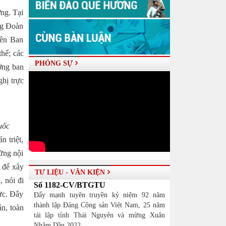
ng. Tại
ng Đoàn
iên Ban
hể; các
PHÓNG SỰ
ởng ban
ghị trực
uốc
 triệt,
ững nội
 để xây
TƯ LIỆU - VĂN KIỆN
 nói đi
Số 1182-CV/BTGTU
hực. Đây
Đẩy mạnh tuyên truyền kỷ niệm 92 năm
thành lập Đảng Cộng sản Việt Nam, 25 năm
ân, toàn
tái lập tỉnh Thái Nguyên và mừng Xuân
Nhâm Dần 2022