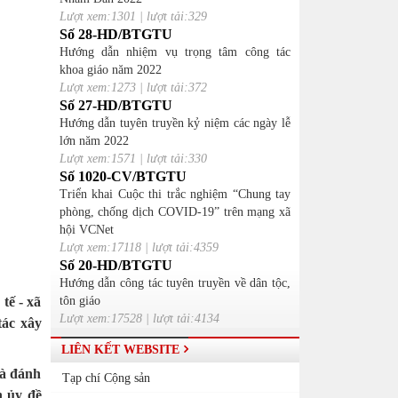
Lượt xem:1301 | lượt tải:329
Số 28-HD/BTGTU
Hướng dẫn nhiệm vụ trọng tâm công tác
khoa giáo năm 2022
Lượt xem:1273 | lượt tải:372
Số 27-HD/BTGTU
Hướng dẫn tuyên truyền kỷ niệm các ngày lễ
lớn năm 2022
Lượt xem:1571 | lượt tải:330
Số 1020-CV/BTGTU
Triển khai Cuộc thi trắc nghiệm “Chung tay
phòng, chống dịch COVID-19” trên mạng xã
hội VCNet
Lượt xem:17118 | lượt tải:4359
Số 20-HD/BTGTU
Hướng dẫn công tác tuyên truyền về dân tộc,
tế - xã
tôn giáo
Lượt xem:17528 | lượt tải:4134
tác xây
LIÊN KẾT WEBSITE
và đánh
Tạp chí Cộng sản
h ủy đề