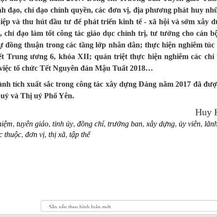
nh đạo, chỉ đạo chính quyền, các đơn vị, địa phương phát huy nh
iệp và thu hút đầu tư để phát triển kinh tế - xã hội và sớm xây d
, chỉ đạo làm tốt công tác giáo dục chính trị, tư tưởng cho cán b
sự đồng thuận trong các tầng lớp nhân dân; thực hiện nghiêm túc 
ết Trung ương 6, khóa XII; quán triệt thực hiện nghiêm các chỉ 
việc tổ chức Tết Nguyên đán Mậu Tuất 2018…
thành tích xuất sắc trong công tác xây dựng Đảng năm 2017 đã đư
uỷ và Thị uỷ Phổ Yên.
Huy 
niệm
,
tuyên giáo
,
tỉnh ủy
,
đồng chí
,
trưởng ban
,
xây dựng
,
ủy viên
,
lãn
c thuộc
,
đơn vị
,
thị xã
,
tập thể