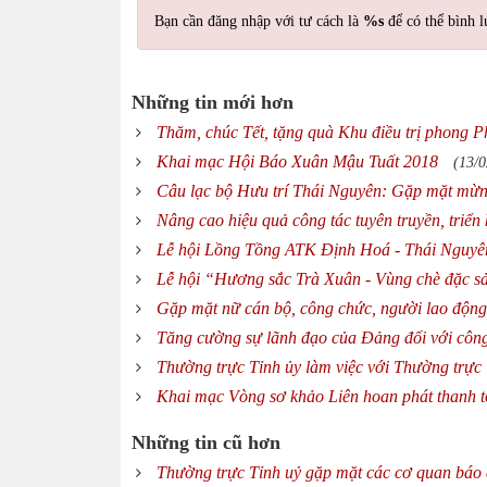
Bạn cần đăng nhập với tư cách là
%s
để có thể bình l
Những tin mới hơn
Thăm, chúc Tết, tặng quà Khu điều trị phong P
Khai mạc Hội Báo Xuân Mậu Tuất 2018
(13/0
Câu lạc bộ Hưu trí Thái Nguyên: Gặp mặt m
Nâng cao hiệu quả công tác tuyên truyền, triể
Lễ hội Lồng Tồng ATK Định Hoá - Thái Nguy
Lễ hội “Hương sắc Trà Xuân - Vùng chè đặc 
Gặp mặt nữ cán bộ, công chức, người lao động
Tăng cường sự lãnh đạo của Đảng đối với công 
Thường trực Tỉnh ủy làm việc với Thường trực
Khai mạc Vòng sơ khảo Liên hoan phát thanh t
Những tin cũ hơn
Thường trực Tỉnh uỷ gặp mặt các cơ quan báo 