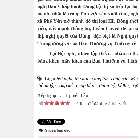
nghị Ban Chấp hành Đảng bộ thị xã tiếp tục lã
mạnh, nhất là trong lĩnh vực sản xuất công ngh
xã Phổ Yên trở thành đô thị loại III. Đồng thời
viên, đẩy mạnh thông tin, tuyền truyền để tạo 
thị, nghị quyết của Đảng, đặc biệt là Nghị quy
Trung ương và của Ban Thường vụ Tỉnh uỷ về 
Tại Hội nghị, nhiều tập thể, cá nhân có 
bằng khen, giấy khen của Ban Thường vụ Tỉnh 
Tags:
hội nghị
,
tổ chức
,
công tác
,
cộng sản
,
kỷ 
thành lập
,
tổng kết
,
chấp hành
,
đảng bộ
,
bí thư
,
trự
Xếp hạng:
5
-
1
phiếu bầu
Click để đánh giá bài viết
Ý kiến bạn đọc