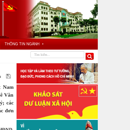
THÔNG TIN NGÀNH
▼
ệt Nam
Lê Văn
ỷ; các
ác đơn
, HĐND,