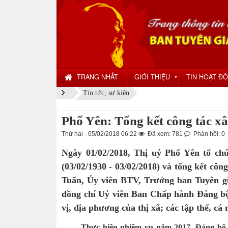
TRANG NHẤT
GIỚI THIỆU
TIN HOẠT Đ
▼
Tin tức, sự kiện
Phổ Yên: Tổng kết công tác 
Thứ hai - 05/02/2018 06:22
Đã xem: 781
Phản hồi: 0
Ngày 01/02/2018, Thị uỷ Phổ Yên tổ c
(03/02/1930 - 03/02/2018) và tổng kết cô
Tuấn, Ủy viên BTV, Trưởng ban Tuyên gi
đồng chí Uỷ viên Ban Chấp hành Đảng bộ t
vị, địa phương của thị xã; các tập thể, 
Thực hiện nhiệm vụ năm 2017, Đảng bộ 