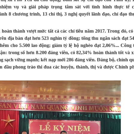
hiệm vụ và giải pháp trọng tâm sát với tình hình thực tế c
h 8 chương trình, 13 chỉ thị, 3 nghị quyết lãnh đạo, chỉ đạo th
 hoàn thành vượt mức tất cả các chỉ tiêu năm 2017. Trong đó, có
 trên địa bàn đạt hơn 523 nghìn tỷ đồng; tổng thu ngân sách đạt 54
hêm cho 5.500 lao động; giảm tỷ lệ hộ nghèo đạt 2,06%... Công 
n: trong số hơn 8.200 đảng viên, có 82,34% hoàn thành tốt và x
ong sạch vững mạnh; kết nạp mới 286 đảng viên. Đảng bộ, chính q
n đầu phong trào thi đua các huyện, thành, thị và được Chính p