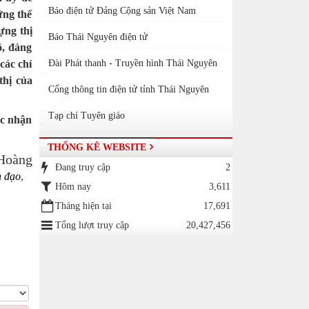
Báo điện tử Đảng Cộng sản Việt Nam
ững thế
ựng thị
Báo Thái Nguyên điện tử
ộ, đảng
các chỉ
Đài Phát thanh - Truyền hình Thái Nguyên
thị của
Cổng thông tin điện tử tỉnh Thái Nguyên
Tạp chí Tuyên giáo
ợc nhận
THỐNG KÊ WEBSITE
Hoàng
Đang truy cập
2
h đạo
,
Hôm nay
3,611
Tháng hiện tại
17,691
Tổng lượt truy cập
20,427,456