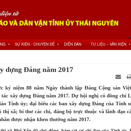
ỘNG
SỰ KIỆN - CHUYÊN ĐỀ
DIỄN ĐÀN
TƯ LIỆU – VĂN KIỆN
▼
▼
▼
xây dựng Đảng năm 2017
hức kỷ niệm 88 năm Ngày thành lập Đảng Cộng sản Vi
ng tác xây dựng Đảng năm 2017. Dự hội nghị có đồng chí 
áo Tỉnh ủy; đại biểu các ban xây dựng Đảng của Tỉnh u
hị xã; bí thư các chi, đảng bộ trực thuộc và lãnh đạo c
cá nhân được nhận khen thưởng năm 2017.
thị xã Phổ Yên đã chủ động, bám sát sự chỉ đạo của Tỉnh ủy