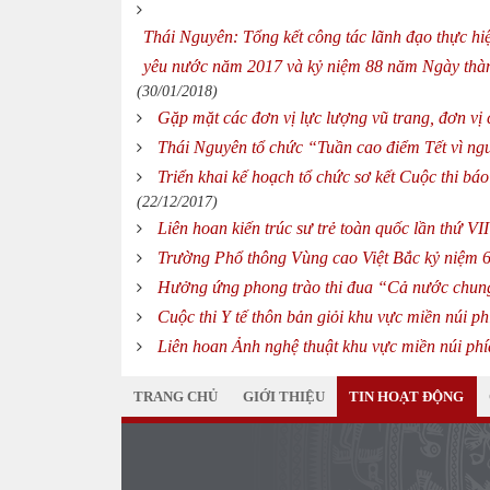
Thái Nguyên: Tổng kết công tác lãnh đạo thực hiệ
yêu nước năm 2017 và kỷ niệm 88 năm Ngày thàn
(30/01/2018)
Gặp mặt các đơn vị lực lượng vũ trang, đơn vị
Thái Nguyên tổ chức “Tuần cao điểm Tết vì n
Triển khai kế hoạch tổ chức sơ kết Cuộc thi b
(22/12/2017)
Liên hoan kiến trúc sư trẻ toàn quốc lần thứ V
Trường Phổ thông Vùng cao Việt Bắc kỷ niệm 6
Hưởng ứng phong trào thi đua “Cả nước chung 
Cuộc thi Y tế thôn bản giỏi khu vực miền núi p
Liên hoan Ảnh nghệ thuật khu vực miền núi ph
TRANG CHỦ
GIỚI THIỆU
TIN HOẠT ĐỘNG