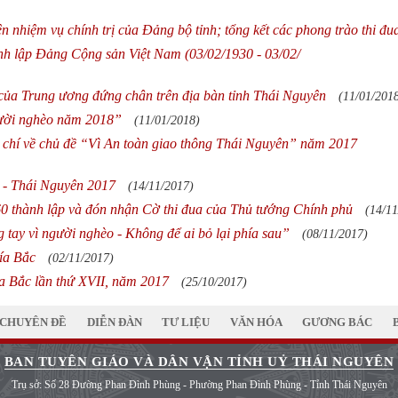
n nhiệm vụ chính trị của Đảng bộ tỉnh; tổng kết các phong trào thi đu
h lập Đảng Cộng sản Việt Nam (03/02/1930 - 03/02/
 của Trung ương đứng chân trên địa bàn tỉnh Thái Nguyên
(11/01/201
gười nghèo năm 2018”
(11/01/2018)
áo chí về chủ đề “Vì An toàn giao thông Thái Nguyên” năm 2017
II - Thái Nguyên 2017
(14/11/2017)
0 thành lập và đón nhận Cờ thi đua của Thủ tướng Chính phủ
(14/11
tay vì người nghèo - Không để ai bỏ lại phía sau”
(08/11/2017)
hía Bắc
(02/11/2017)
ía Bắc lần thứ XVII, năm 2017
(25/10/2017)
CHUYÊN ĐỀ
DIỄN ĐÀN
TƯ LIỆU
VĂN HÓA
GƯƠNG BÁC
BAN TUYÊN GIÁO VÀ DÂN VẬN TỈNH UỶ THÁI NGUYÊN
Trụ sở: Số 28 Đường Phan Đình Phùng - Phường Phan Đình Phùng - Tỉnh Thái Nguyên