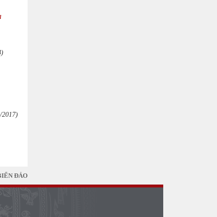
a
8)
/2017)
BIỂN ĐẢO