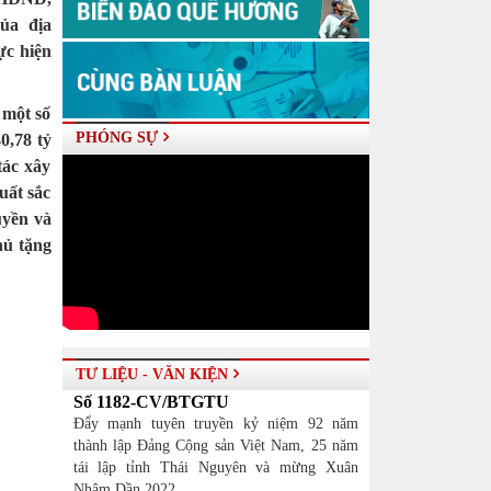
ủa địa
ực hiện
 một số
PHÓNG SỰ
0,78 tỷ
tác xây
uất sắc
uyền và
hủ tặng
TƯ LIỆU - VĂN KIỆN
Số 1182-CV/BTGTU
Đẩy mạnh tuyên truyền kỷ niệm 92 năm
thành lập Đảng Cộng sản Việt Nam, 25 năm
tái lập tỉnh Thái Nguyên và mừng Xuân
Nhâm Dần 2022