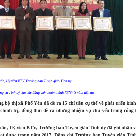
ấn, Uỷ viên BTV, Trưởng ban Tuyên giáo Tỉnh uỷ
g vụ Tỉnh uỷ cho các đảng viên hoàn thành XSNV 5 năm liên tục
bộ thị xã Phổ Yên đã đề ra 15 chỉ tiêu cụ thể về phát triển kinh 
 chính trị; đồng thời đề ra những nhiệm vụ chủ yếu trong công 
 Tuấn, Uỷ viên BTV, Trưởng ban Tuyên giáo Tỉnh ủy đã ghi nhận 
 đạt được trong năm 2017. Đồng chí Trưởng ban Tuyên giáo Tỉn