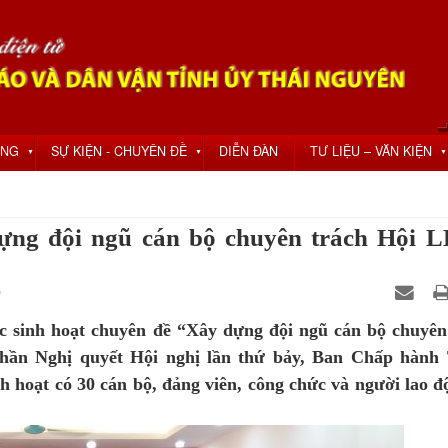
ỘNG
SỰ KIỆN - CHUYÊN ĐỀ
DIỄN ĐÀN
TƯ LIỆU – VĂN KIỆN
▼
▼
▼
dựng đội ngũ cán bộ chuyên trách Hội 
0
c sinh hoạt chuyên đề “Xây dựng đội ngũ cán bộ chuyên
hần Nghị quyết Hội nghị lần thứ bảy, Ban Chấp hành
 hoạt có 30 cán bộ, đảng viên, công chức và người lao đ