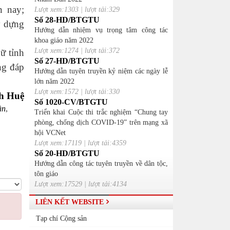
n nay;
Lượt xem:1303 | lượt tải:329
Số 28-HD/BTGTU
y dựng
Hướng dẫn nhiệm vụ trọng tâm công tác
khoa giáo năm 2022
Lượt xem:1274 | lượt tải:372
ữ tỉnh
Số 27-HD/BTGTU
ng đáp
Hướng dẫn tuyên truyền kỷ niệm các ngày lễ
lớn năm 2022
Lượt xem:1572 | lượt tải:330
h Huệ
Số 1020-CV/BTGTU
ần
,
Triển khai Cuộc thi trắc nghiệm “Chung tay
phòng, chống dịch COVID-19” trên mạng xã
hội VCNet
Lượt xem:17119 | lượt tải:4359
Số 20-HD/BTGTU
Hướng dẫn công tác tuyên truyền về dân tộc,
tôn giáo
Lượt xem:17529 | lượt tải:4134
LIÊN KẾT WEBSITE
Tạp chí Cộng sản