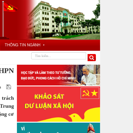
THÔNG TIN NGÀNH
▼
LHPN
 trách
 Trung
ộng cơ