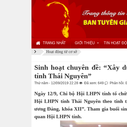
TRANG NHẤT
GIỚI THIỆU
TIN HOẠT Đ
▼
Hoạt động từ cơ sở
Sinh hoạt chuyên đề: “Xây 
tỉnh Thái Nguyên”
Thứ năm - 12/09/2019 22:28
Đã xem: 649
Phản hồi: 
Ngày 12/9, Chi bộ Hội LHPN tỉnh tổ chứ
Hội LHPN tỉnh Thái Nguyên theo tinh t
ương Đảng, khóa XII”. Tham gia buổi sinh
quan Hội LHPN tỉnh.