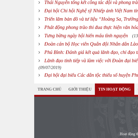
Thái Nguyên tổng kết công tác đội và phong tr
Đại hội Chi hội Nghệ sỹ Nhiếp ảnh Việt Nam tỉ
Triển lãm bản đồ và tư liệu “Hoàng Sa, Trườn
Phát động phong trào thi đua thực hiện văn hóa
Tưng bừng ngày hội hiến máu tình nguyện
(13
Đoàn cán bộ Học viên Quân đội Nhân dân Lào 
Phú Bình: Đánh giá kết quả lãnh đạo, chỉ đạo 
Lãnh đạo tỉnh tiếp và làm việc với Đoàn đại 
(09/07/2019)
Đại hội đại biểu Các dân tộc thiểu số huyện Phú
TRANG CHỦ
GIỚI THIỆU
TIN HOẠT ĐỘNG
Hoạt động t