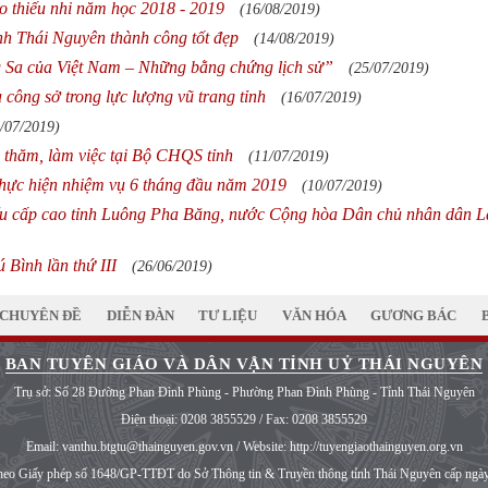
ào thiếu nhi năm học 2018 - 2019
(16/08/2019)
nh Thái Nguyên thành công tốt đẹp
(14/08/2019)
g Sa của Việt Nam – Những bằng chứng lịch sử”
(25/07/2019)
 công sở trong lực lượng vũ trang tỉnh
(16/07/2019)
/07/2019)
thăm, làm việc tại Bộ CHQS tỉnh
(11/07/2019)
thực hiện nhiệm vụ 6 tháng đầu năm 2019
(10/07/2019)
biểu cấp cao tỉnh Luông Pha Băng, nước Cộng hòa Dân chủ nhân dân 
 Bình lần thứ III
(26/06/2019)
CHUYÊN ĐỀ
DIỄN ĐÀN
TƯ LIỆU
VĂN HÓA
GƯƠNG BÁC
BAN TUYÊN GIÁO VÀ DÂN VẬN TỈNH UỶ THÁI NGUYÊN
Trụ sở: Số 28 Đường Phan Đình Phùng - Phường Phan Đình Phùng - Tỉnh Thái Nguyên
Điện thoại:
0208 3855529
/ Fax:
0208 3855529
Email:
vanthu.btgtu@thainguyen.gov.vn
/ Website:
http://tuyengiaothainguyen.org.vn
heo Giấy phép số 1648/GP-TTĐT do Sở Thông tin & Truyền thông tỉnh Thái Nguyên cấp ngà