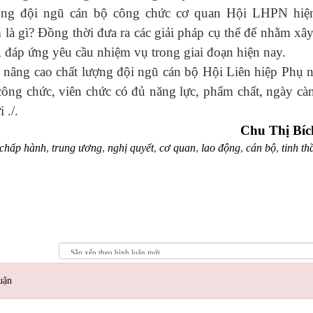
rong đội ngũ cán bộ công chức cơ quan Hội LHPN hiệ
 là gì?
Đồng thời đưa ra các giải pháp cụ thể để nhằm xâ
, đáp ứng yêu cầu nhiệm vụ trong giai đoạn hiện nay.
âng cao chất lượng đội ngũ cán bộ Hội Liên hiệp Phụ n
công chức, viên chức có đủ năng lực, phẩm chất, ngày cà
 ./.
Chu Thị Bíc
chấp hành
,
trung ương
,
nghị quyết
,
cơ quan
,
lao động
,
cán bộ
,
tinh th
uận