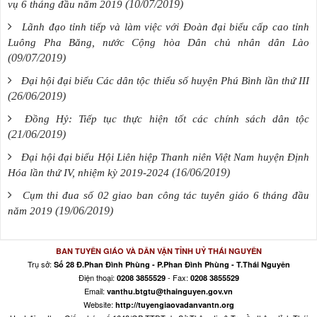
(10/07/2019)
vụ 6 tháng đầu năm 2019
Lãnh đạo tỉnh tiếp và làm việc với Đoàn đại biểu cấp cao tỉnh
Luông Pha Băng, nước Cộng hòa Dân chủ nhân dân Lào
(09/07/2019)
Đại hội đại biểu Các dân tộc thiểu số huyện Phú Bình lần thứ III
(26/06/2019)
Đồng Hỷ: Tiếp tục thực hiện tốt các chính sách dân tộc
(21/06/2019)
Đại hội đại biểu Hội Liên hiệp Thanh niên Việt Nam huyện Định
(16/06/2019)
Hóa lần thứ IV, nhiệm kỳ 2019-2024
Cụm thi đua số 02 giao ban công tác tuyên giáo 6 tháng đầu
(19/06/2019)
năm 2019
BAN TUYÊN GIÁO VÀ DÂN VẬN TỈNH UỶ THÁI NGUYÊN
Trụ sở:
Số 28 Đ.Phan Đình Phùng - P.Phan Đình Phùng - T.Thái Nguyên
Điện thoại:
- Fax:
0208 3855529
0208 3855529
Email:
vanthu.btgtu@thainguyen.gov.vn
Website:
http://tuyengiaovadanvantn.org