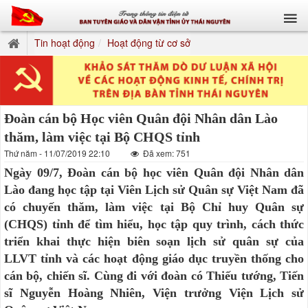
Tin hoạt động
Hoạt động từ cơ sở
Đoàn cán bộ Học viên Quân đội Nhân dân Lào
thăm, làm việc tại Bộ CHQS tỉnh
Thứ năm - 11/07/2019 22:10
Đã xem: 751
Ngày 09/7, Đoàn cán bộ học viên Quân đội Nhân dân
Lào đang học tập tại Viên Lịch sử Quân sự Việt Nam đã
có chuyến thăm, làm việc tại Bộ Chỉ huy Quân sự
(CHQS) tỉnh để tìm hiểu, học tập quy trình, cách thức
triển khai thực hiện biên soạn lịch sử quân sự của
LLVT tỉnh và các hoạt động giáo dục truyền thống cho
cán bộ, chiến sĩ. Cùng đi với đoàn có Thiếu tướng, Tiến
sĩ Nguyễn Hoàng Nhiên, Viện trưởng Viện Lịch sử