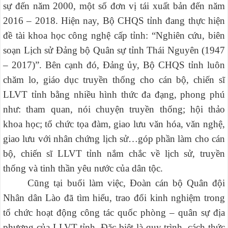
sự đến năm 2000, một số đơn vị tái xuất bản đến năm
2016 – 2018. Hiện nay, Bộ CHQS tỉnh đang thực hiện
đề tài khoa học công nghệ cấp tỉnh: “Nghiên cứu, biên
soạn Lịch sử Đảng bộ Quân sự tỉnh Thái Nguyên (1947
– 2017)”. Bên cạnh đó, Đảng ủy, Bộ CHQS tỉnh luôn
chăm lo, giáo dục truyền thống cho cán bộ, chiến sĩ
LLVT tỉnh bằng nhiều hình thức đa đạng, phong phú
như: tham quan, nói chuyện truyền thống; hội thảo
khoa học; tổ chức tọa đàm, giao lưu văn hóa, văn nghệ,
giao lưu với nhân chứng lịch sử…góp phần làm cho cán
bộ, chiến sĩ LLVT tỉnh nắm chắc về lịch sử, truyền
thống và tinh thần yêu nước của dân tộc.
Cũng tại buổi làm việc, Đoàn cán bộ Quân đội
Nhân dân Lào đã tìm hiểu, trao đổi kinh nghiệm trong
tổ chức hoạt động công tác quốc phòng – quân sự địa
phương của LLVT tỉnh. Đặc biệt là quy trình, cách thức