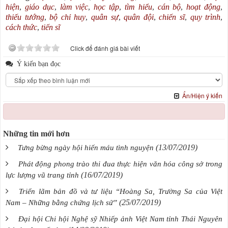
hiện
,
giáo dục
,
làm việc
,
học tập
,
tìm hiểu
,
cán bộ
,
hoạt động
,
thiếu tướng
,
bộ chỉ huy
,
quân sự
,
quân đội
,
chiến sĩ
,
quy trình
,
cách thức
,
tiến sĩ
Click để đánh giá bài viết
Ý kiến bạn đọc
Ẩn/Hiện ý kiến
Những tin mới hơn
(13/07/2019)
Tưng bừng ngày hội hiến máu tình nguyện
Phát động phong trào thi đua thực hiện văn hóa công sở trong
(16/07/2019)
lực lượng vũ trang tỉnh
Triển lãm bản đồ và tư liệu “Hoàng Sa, Trường Sa của Việt
(25/07/2019)
Nam – Những bằng chứng lịch sử”
Đại hội Chi hội Nghệ sỹ Nhiếp ảnh Việt Nam tỉnh Thái Nguyên