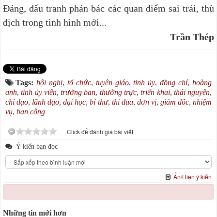
Đảng, đấu tranh phản bác các quan điểm sai trái, thù
địch trong tình hình mới...
Trần Thép
Tags:
hội nghị
,
tổ chức
,
tuyên giáo
,
tỉnh ủy
,
đồng chí
,
hoàng
anh
,
tỉnh ủy viên
,
trưởng ban
,
thường trực
,
triển khai
,
thái nguyên
,
chỉ đạo
,
lãnh đạo
,
đại học
,
bí thư
,
thi đua
,
đơn vị
,
giám đốc
,
nhiệm
vụ
,
ban công
Click để đánh giá bài viết
Ý kiến bạn đọc
Ẩn/Hiện ý kiến
Những tin mới hơn