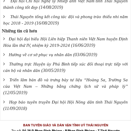
Đại hội Chi hội Nghệ sỹ Nhiếp ảnh Việt Nam tỉnh Thái Nguyên
(14/08/2019)
thành công tốt đẹp
Thái Nguyên tổng kết công tác đội và phong trào thiếu nhi năm
(16/08/2019)
học 2018 - 2019
Những tin cũ hơn
Đại hội đại biểu Hội Liên hiệp Thanh niên Việt Nam huyện Định
(16/06/2019)
Hóa lần thứ IV, nhiệm kỳ 2019-2024
(03/06/2019)
Hướng về cơ sở phục vụ nhân dân
Thường trực Huyện ủy Phú Bình tiếp xúc đối thoại trực tiếp với
(30/05/2019)
cán bộ và nhân dân
Triển lãm bản đồ và trưng bày tư liệu “Hoàng Sa, Trường Sa
của Việt Nam – Những bằng chứng lịch sử và pháp lý”
(12/05/2019)
Họp báo tuyên truyền Đại hội Hội Nông dân tỉnh Thái Nguyên
(11/09/2018)
BAN TUYÊN GIÁO VÀ DÂN VẬN TỈNH UỶ THÁI NGUYÊN
Trụ sở:
Số 28 Đ.Phan Đình Phùng - P.Phan Đình Phùng - T.Thái Nguyên