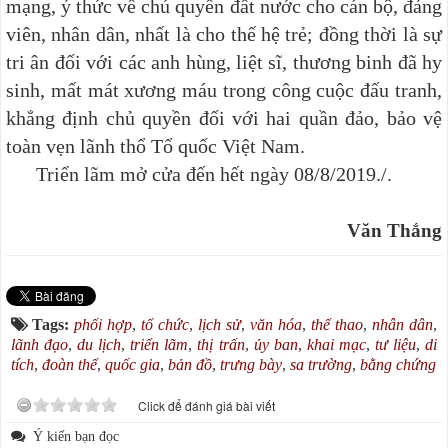
mạng, ý thức về chủ quyền đất nước cho cán bộ, đảng
viên, nhân dân, nhất là cho thế hệ trẻ;
đồng thời là sự
tri ân đối với các anh hùng, liệt sĩ, thương binh đã hy
sinh, mất mát xương máu trong công cuộc đấu tranh,
khẳng định chủ quyền đối với hai quần đảo, bảo vệ
toàn vẹn lãnh thổ Tổ quốc Việt Nam.
Triển lãm mở cửa đến hết ngày 08/8/2019./.
Văn Thắng
Tags:
phối hợp
,
tổ chức
,
lịch sử
,
văn hóa
,
thể thao
,
nhân dân
,
lãnh đạo
,
du lịch
,
triển lãm
,
thị trấn
,
ủy ban
,
khai mạc
,
tư liệu
,
di
tích
,
đoàn thể
,
quốc gia
,
bản đồ
,
trưng bày
,
sa trường
,
bằng chứng
Click để đánh giá bài viết
Ý kiến bạn đọc