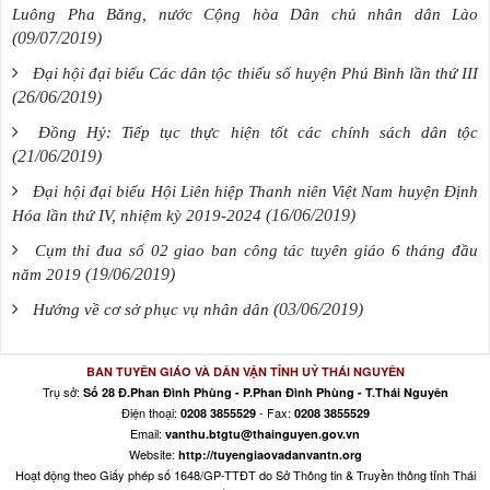
Luông Pha Băng, nước Cộng hòa Dân chủ nhân dân Lào
(09/07/2019)
Đại hội đại biểu Các dân tộc thiểu số huyện Phú Bình lần thứ III
(26/06/2019)
Đồng Hỷ: Tiếp tục thực hiện tốt các chính sách dân tộc
(21/06/2019)
Đại hội đại biểu Hội Liên hiệp Thanh niên Việt Nam huyện Định
(16/06/2019)
Hóa lần thứ IV, nhiệm kỳ 2019-2024
Cụm thi đua số 02 giao ban công tác tuyên giáo 6 tháng đầu
(19/06/2019)
năm 2019
(03/06/2019)
Hướng về cơ sở phục vụ nhân dân
BAN TUYÊN GIÁO VÀ DÂN VẬN TỈNH UỶ THÁI NGUYÊN
Trụ sở:
Số 28 Đ.Phan Đình Phùng - P.Phan Đình Phùng - T.Thái Nguyên
Điện thoại:
- Fax:
0208 3855529
0208 3855529
Email:
vanthu.btgtu@thainguyen.gov.vn
Website:
http://tuyengiaovadanvantn.org
Hoạt động theo Giấy phép số 1648/GP-TTĐT do Sở Thông tin & Truyền thông tỉnh Thái