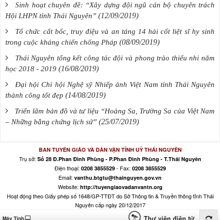
Sinh hoạt chuyên đề: “Xây dựng đội ngũ cán bộ chuyên trách
(12/09/2019)
Hội LHPN tỉnh Thái Nguyên”
Tổ chức cất bốc, truy điệu và an táng 14 hài cốt liệt sĩ hy sinh
(08/09/2019)
trong cuộc kháng chiến chống Pháp
Thái Nguyên tổng kết công tác đội và phong trào thiếu nhi năm
(16/08/2019)
học 2018 - 2019
Đại hội Chi hội Nghệ sỹ Nhiếp ảnh Việt Nam tỉnh Thái Nguyên
(14/08/2019)
thành công tốt đẹp
Triển lãm bản đồ và tư liệu “Hoàng Sa, Trường Sa của Việt Nam
(25/07/2019)
– Những bằng chứng lịch sử”
BAN TUYÊN GIÁO VÀ DÂN VẬN TỈNH UỶ THÁI NGUYÊN
Trụ sở:
Số 28 Đ.Phan Đình Phùng - P.Phan Đình Phùng - T.Thái Nguyên
Điện thoại:
- Fax:
0208 3855529
0208 3855529
Email:
vanthu.btgtu@thainguyen.gov.vn
Website:
http://tuyengiaovadanvantn.org
Hoạt động theo Giấy phép số 1648/GP-TTĐT do Sở Thông tin & Truyền thông tỉnh Thái
Nguyên cấp ngày 20/12/2017
Thư viện điện tử
Máy Tính