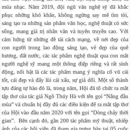
múa nhạc. Năm 2019, đội ngũ văn nghệ sỹ đã khắc
phục những khó khăn, không ngừng say mê tìm tòi,
sáng tạo ra những sản phẩm văn học, nghệ thuật có sức
sống, mang giá trị nhân văn và tuyên truyền cao. Với
cảm hứng từ những đề tài cách mạng, về nét đẹp của
con người trong lao động sáng tạo, vẻ đẹp của quê
hương, đất nước, các tác phẩm nghệ thuật qua con mắt
người nghệ sỹ mang một thông điệp riêng và rất sinh
động, nổi bật là các tác phẩm mang ý nghĩa cổ vũ cái
tốt, cái đẹp và đẩy lùi cái xấu, sự giả dối. Một số thành
tựu đáng tự hào đó là, trong năm, Hội đã tổ chức ra mắt
tập thơ của tác giả Ngô Thúy Hà với tên gọi “Nắng đầu
mùa” và chuẩn bị đầy đủ các điều kiện để ra mắt tập thơ
của Hội vào đầu năm 2020 với tên gọi “Dòng chảy thời
gian”. Bên cạnh đó, gần 200 tác phẩm mỹ thuật, nhiếp
ảnh của các hội viên đã tham gia trưng bày tại 05 cuộc