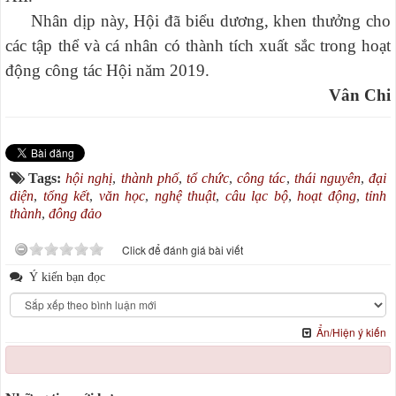
Nhân dịp này, Hội đã biểu dương, khen thưởng cho
các tập thể và cá nhân có thành tích xuất sắc trong hoạt
động công tác Hội năm 2019.
Vân Chi
Tags:
hội nghị
,
thành phố
,
tổ chức
,
công tác
,
thái nguyên
,
đại
diện
,
tổng kết
,
văn học
,
nghệ thuật
,
câu lạc bộ
,
hoạt động
,
tỉnh
thành
,
đông đảo
Click để đánh giá bài viết
Ý kiến bạn đọc
Ẩn/Hiện ý kiến