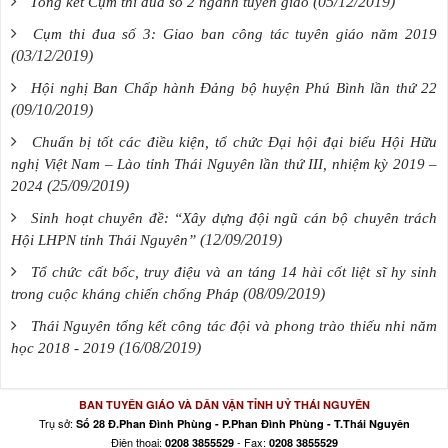
(05/12/2019)
Tổng kết Cụm thi đua số 2 ngành tuyên giáo
Cụm thi đua số 3: Giao ban công tác tuyên giáo năm 2019
(03/12/2019)
Hội nghị Ban Chấp hành Đảng bộ huyện Phú Bình lần thứ 22
(09/10/2019)
Chuẩn bị tốt các điều kiện, tổ chức Đại hội đại biểu Hội Hữu
nghị Việt Nam – Lào tỉnh Thái Nguyên lần thứ III, nhiệm kỳ 2019 –
(25/09/2019)
2024
Sinh hoạt chuyên đề: “Xây dựng đội ngũ cán bộ chuyên trách
(12/09/2019)
Hội LHPN tỉnh Thái Nguyên”
Tổ chức cất bốc, truy điệu và an táng 14 hài cốt liệt sĩ hy sinh
(08/09/2019)
trong cuộc kháng chiến chống Pháp
Thái Nguyên tổng kết công tác đội và phong trào thiếu nhi năm
(16/08/2019)
học 2018 - 2019
BAN TUYÊN GIÁO VÀ DÂN VẬN TỈNH UỶ THÁI NGUYÊN
Trụ sở:
Số 28 Đ.Phan Đình Phùng - P.Phan Đình Phùng - T.Thái Nguyên
Điện thoại:
- Fax:
0208 3855529
0208 3855529