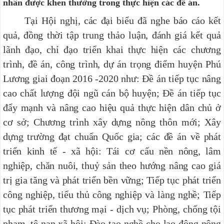
nhân được khen thưởng trong thực hiện các đề án.
Tại Hội nghị, các đại biểu đã nghe báo cáo kết
quả, đồng thời tập trung thảo luận, đánh giá kết quả
lãnh đạo, chỉ đạo triển khai thực hiện các chương
trình, đề án, công trình, dự án trọng điểm huyện Phú
Lương giai đoạn 2016 -2020 như: Đề án tiếp tục nâng
cao chất lượng đội ngũ cán bộ huyện; Đề án tiếp tục
đẩy mạnh và nâng cao hiệu quả thực hiện dân chủ ở
cơ sở; Chương trình xây dựng nông thôn mới; Xây
dựng trường đạt chuẩn Quốc gia; các đề án về phát
triển kinh tế - xã hội: Tái cơ cấu nền nông, lâm
nghiệp, chăn nuôi, thuỷ sản theo hướng nâng cao giá
trị gia tăng và phát triển bền vững; Tiếp tục phát triển
công nghiệp, tiểu thủ công nghiệp và làng nghề; Tiếp
tục phát triển thương mại - dịch vụ; Phòng, chống tội
phạm, tệ nạn xã hội; Đào tạo nghề cho lao động nông