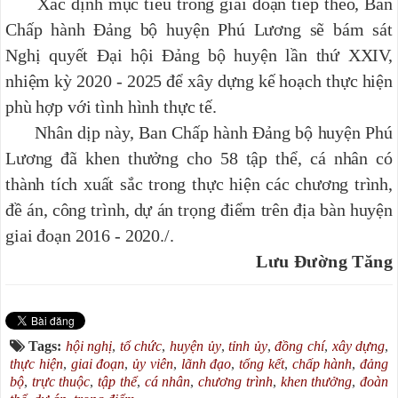
Xác định mục tiêu trong giai đoạn tiếp theo, Ban
Chấp hành Đảng bộ huyện Phú Lương sẽ bám sát
Nghị quyết Đại hội Đảng bộ huyện lần thứ XXIV,
nhiệm kỳ 2020 - 2025 để xây dựng kế hoạch thực hiện
phù hợp với tình hình thực tế.
Nhân dịp này, Ban Chấp hành Đảng bộ huyện Phú
Lương đã khen thưởng cho 58 tập thể, cá nhân có
thành tích xuất sắc trong thực hiện các chương trình,
đề án, công trình, dự án trọng điểm trên địa bàn huyện
giai đoạn 2016 - 2020./.
Lưu Đường Tăng
Tags:
hội nghị
,
tổ chức
,
huyện ủy
,
tỉnh ủy
,
đồng chí
,
xây dựng
,
thực hiện
,
giai đoạn
,
ủy viên
,
lãnh đạo
,
tổng kết
,
chấp hành
,
đảng
bộ
,
trực thuộc
,
tập thể
,
cá nhân
,
chương trình
,
khen thưởng
,
đoàn