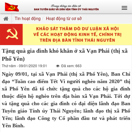
Tin hoạt động
Hoạt động từ cơ sở
Tặng quà gia đình khó khăn ở xã Vạn Phái (thị xã
Phổ Yên)
Thứ năm - 09/01/2020 19:01
Đã xem: 663
Ngày 09/01, tại xã Vạn Phái (thị xã Phổ Yên), Ban Chỉ
đạo “Tuần cao điểm Tết Vì người nghèo năm 2020” thị
xã Phổ Yên đã tổ chức tặng quà cho các hộ gia đình
thuộc diện hộ nghèo trên địa bàn xã Vạn Phái. Tới dự
và tặng quà cho các gia đình có đại diện lãnh đạo Ban
Tuyên giáo Tỉnh ủy Thái Nguyên; lãnh đạo thị xã Phổ
Yên; lãnh đạo Công ty Cổ phần đầu tư và phát triển
Yên Bình.