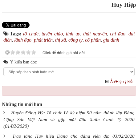
Huy Hiệp
Tags:
tổ chức
,
tuyên giáo
,
tỉnh ủy
,
thái nguyên
,
chỉ đạo
,
đại
diện
,
lãnh đạo
,
phát triển
,
thị xã
,
công ty
,
cổ phần
,
gia đình
Click để đánh giá bài viết
Ý kiến bạn đọc
Ẩn/Hiện ý kiến
Những tin mới hơn
Huyện Đồng Hỷ: Tổ chức Lễ kỷ niệm 90 năm thành lập Đảng
Cộng Sản Việt Nam và gặp mặt đầu Xuân Canh Tý 2020
(01/02/2020)
Trao tặng Huy hiệu Đảng cho đảng viên dịp 03/02/2020