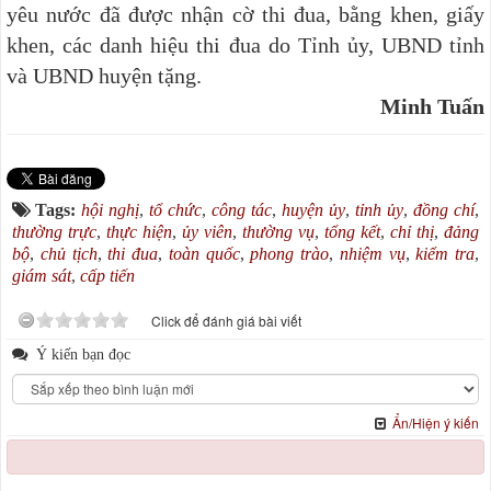
yêu nước đã được nhận cờ thi đua, bằng khen, giấy
khen, các danh hiệu thi đua do Tỉnh ủy, UBND tỉnh
và UBND huyện tặng.
Minh Tuấn
Tags:
hội nghị
,
tổ chức
,
công tác
,
huyện ủy
,
tỉnh ủy
,
đồng chí
,
thường trực
,
thực hiện
,
ủy viên
,
thường vụ
,
tổng kết
,
chỉ thị
,
đảng
bộ
,
chủ tịch
,
thi đua
,
toàn quốc
,
phong trào
,
nhiệm vụ
,
kiểm tra
,
giám sát
,
cấp tiến
Click để đánh giá bài viết
Ý kiến bạn đọc
Ẩn/Hiện ý kiến