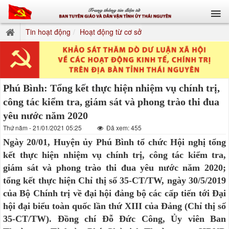
Tin hoạt động
Hoạt động từ cơ sở
Phú Bình: Tổng kết thực hiện nhiệm vụ chính trị,
công tác kiểm tra, giám sát và phong trào thi đua
yêu nước năm 2020
Thứ năm - 21/01/2021 05:25
Đã xem: 455
Ngày 20/01, Huyện ủy Phú Bình tổ chức Hội nghị tổng
kết thực hiện nhiệm vụ chính trị, công tác kiểm tra,
giám sát và phong trào thi đua yêu nước năm 2020;
tổng kết thực hiện Chỉ thị số 35-CT/TW, ngày 30/5/2019
của Bộ Chính trị về đại hội đảng bộ các cấp tiến tới Đại
hội đại biểu toàn quốc lần thứ XIII của Đảng (Chỉ thị số
35-CT/TW). Đồng chí Đỗ Đức Công, Ủy viên Ban