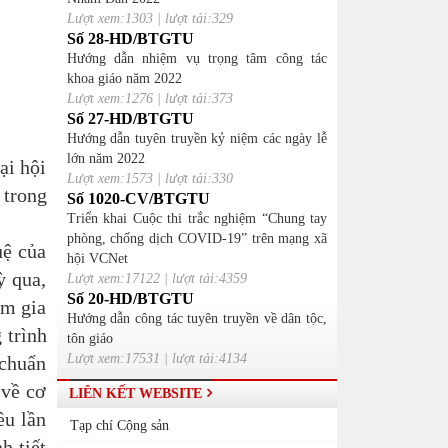
Lượt xem:1303 | lượt tải:329
Số 28-HD/BTGTU
Hướng dẫn nhiệm vụ trọng tâm công tác
khoa giáo năm 2022
Lượt xem:1276 | lượt tải:373
Số 27-HD/BTGTU
Hướng dẫn tuyên truyền kỷ niệm các ngày lễ
lớn năm 2022
ại hội
Lượt xem:1573 | lượt tải:330
 trong
Số 1020-CV/BTGTU
Triển khai Cuộc thi trắc nghiệm “Chung tay
phòng, chống dịch COVID-19” trên mạng xã
uệ của
hội VCNet
ỳ qua,
Lượt xem:17122 | lượt tải:4359
Số 20-HD/BTGTU
am gia
Hướng dẫn công tác tuyên truyền về dân tộc,
 trình
tôn giáo
Lượt xem:17531 | lượt tải:4134
 chuẩn
 về cơ
LIÊN KẾT WEBSITE
ều lần
Tạp chí Cộng sản
h tiết