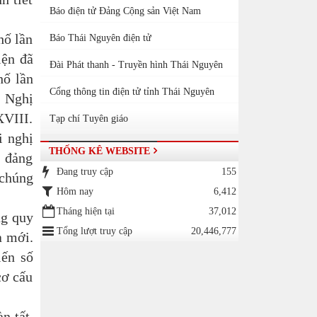
Báo điện tử Đảng Cộng sản Việt Nam
hố lần
Báo Thái Nguyên điện tử
iện đã
Đài Phát thanh - Truyền hình Thái Nguyên
hố lần
Cổng thông tin điện tử tỉnh Thái Nguyên
 Nghị
XVIII.
Tạp chí Tuyên giáo
i nghị
THỐNG KÊ WEBSITE
, đảng
Đang truy cập
155
 chúng
Hôm nay
6,412
Tháng hiện tại
37,012
g quy
Tổng lượt truy cập
20,446,777
a mới.
iến số
cơ cấu
n tất.