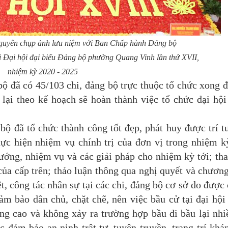
guyên chụp ảnh lưu niệm với Ban Chấp hành Đảng bộ
 Đại hội đại biểu Đảng bộ phường Quang Vinh lần thứ XVII,
nhiệm kỳ 2020 - 2025
đã có 45/103 chi, đảng bộ trực thuộc tổ chức xong đ
lại theo kế hoạch sẽ hoàn thành việc tổ chức đại hội
đã tổ chức thành công tốt đẹp, phát huy được trí t
hực hiện nhiệm vụ chính trị của đơn vị trong nhiệm k
ướng, nhiệm vụ và các giải pháp cho nhiệm kỳ tới; th
của cấp trên; thảo luận thông qua nghị quyết và chương
t, công tác nhân sự tại các chi, đảng bộ cơ sở do được
ảm bảo dân chủ, chặt chẽ, nên việc bầu cử tại đại hội
ung cao và không xảy ra trường hợp bầu đi bầu lại nhi
 đảm bảo an ninh trật tự, tuyên truyền, trang trí khán