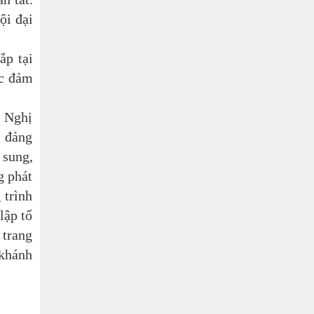
ội đại
ắp tại
ác đảm
ụ Nghị
, đảng
 sung,
g phát
 trình
lập tổ
 trang
 khánh