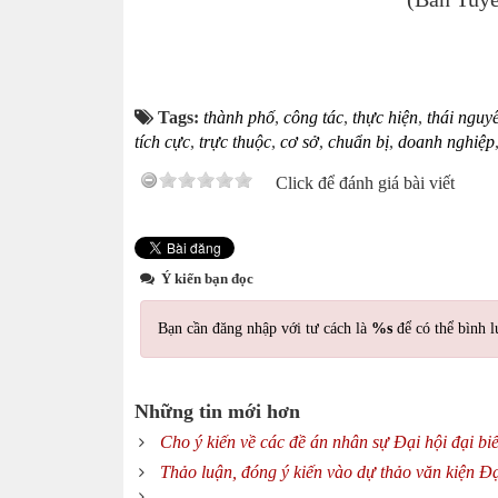
Tags:
thành phố
,
công tác
,
thực hiện
,
thái nguy
tích cực
,
trực thuộc
,
cơ sở
,
chuẩn bị
,
doanh nghiệp
Click để đánh giá bài viết
Ý kiến bạn đọc
Bạn cần đăng nhập với tư cách là
%s
để có thể bình l
Những tin mới hơn
Cho ý kiến về các đề án nhân sự Đại hội đại b
Thảo luận, đóng ý kiến vào dự thảo văn kiện Đạ