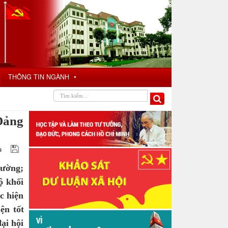
THÔNG TIN NGÀNH
▼
 Đảng
hường;
ộ khối
c hiện
ện tốt
ại hội