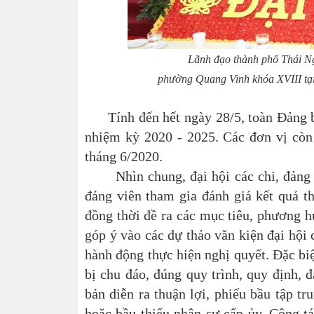
Lãnh đạo thành phố Thái N
phường Quang Vinh khóa XVIII tại
Tính đến hết ngày 28/5, toàn Đảng bộ 
nhiệm kỳ 2020 - 2025. Các đơn vị còn 
tháng 6/2020.
Nhìn chung, đại hội các chi, đảng bộ 
đảng viên tham gia đánh giá kết quả t
đồng thời đề ra các mục tiêu, phương h
góp ý vào các dự thảo văn kiện đại hội 
hành động thực hiện nghị quyết. Đặc biệ
bị chu đáo, đúng quy trình, quy định, đ
bản diễn ra thuận lợi, phiếu bầu tập tr
hoặc bầu thiếu nhân sự cấp ủy. Công tác