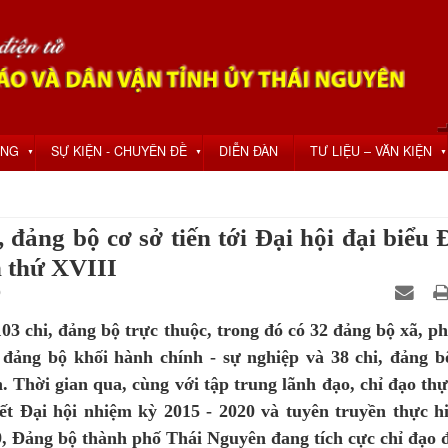
ỘNG
SỰ KIỆN - CHUYÊN ĐỀ
DIỄN ĐÀN
TƯ LIỆU – VĂN KIỆN
▼
▼
▼
, đảng bộ cơ sở tiến tới Đại hội đại biểu
n thứ XVIII
0
3 chi, đảng bộ trực thuộc, trong đó có 32 đảng bộ xã, p
, đảng bộ khối hành chính - sự nghiệp và 38 chi, đảng b
. Thời gian qua, cùng với tập trung lãnh đạo, chỉ đạo thự
yết Đại hội nhiệm kỳ 2015 - 2020 và tuyên truyền thực hi
, Đảng bộ thành phố Thái Nguyên đang tích cực chỉ đạo đ