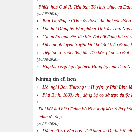
Phiên họp Quý II, Tiểu ban Tổ chức phục vụ Đại 
(09/06/2020)
Ban Thường vụ Tỉnh ủy duyệt đại hội các đảng 
Đại hội Đảng bộ Văn phòng Tỉnh ủy Thái Nguy
Ghi nhận qua việc tổ chức đại hội đảng bộ cơ
Đẩy mạnh tuyên truyền Đại hội đại biểu Đảng 
Tiếp tục rà soát công tác Tổ chức phục vụ Đại
(16/09/2020)
Họp báo Đại hội đại biểu Đảng bộ tỉnh Thái N
Những tin cũ hơn
Hội nghị Ban Thường vụ Huyện uỷ Phú Bình l
Phú Bình: 100% chi, đảng bộ cơ sở trực thuộc
Đại hội đại biểu Đảng bộ Nhà máy kẽm điện phâ
công tốt đẹp
(20/05/2020)
Đảng bộ Sở Văn hóa, Thể thao và Du lịch tổ ch