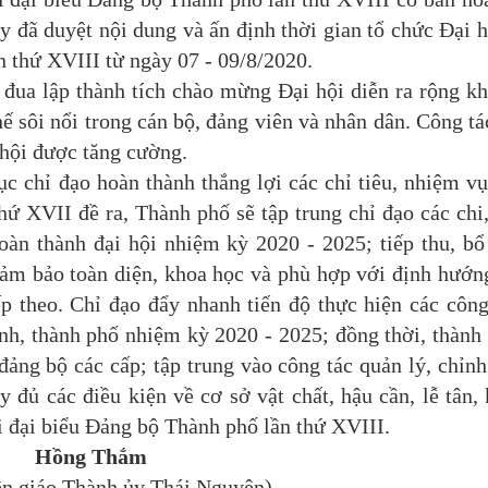
đã duyệt nội dung và ấn định thời gian tổ chức Đại h
 thứ XVIII từ ngày 07 - 09/8/2020.
 đua lập thành tích chào mừng Đại hội diễn ra rộng kh
thế sôi nổi trong cán bộ, đảng viên và nhân dân. Công t
ã hội được tăng cường.
 chỉ đạo hoàn thành thắng lợi các chỉ tiêu, nhiệm v
ứ XVII đề ra, Thành phố sẽ tập trung chỉ đạo các chi
oàn thành đại hội nhiệm kỳ 2020 - 2025; tiếp thu, bổ
 đảm bảo toàn diện, khoa học và phù hợp với định hướn
ếp theo. Chỉ đạo đẩy nhanh tiến độ thực hiện các công
h, thành phố nhiệm kỳ 2020 - 2025; đồng thời, thành 
đảng bộ các cấp; tập trung vào công tác quản lý, chỉnh
y đủ các điều kiện về cơ sở vật chất, hậu cần, lễ tân,
i đại biểu Đảng bộ Thành phố lần thứ XVIII.
Hồng Thắm
n giáo Thành ủy Thái Nguyên)