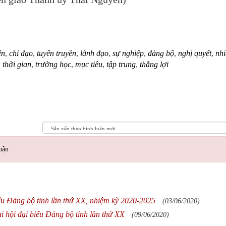
ên
,
chỉ đạo
,
tuyên truyền
,
lãnh đạo
,
sự nghiệp
,
đảng bộ
,
nghị quyết
,
nh
,
thời gian
,
trường học
,
mục tiêu
,
tập trung
,
thắng lợi
uận
iểu Đảng bộ tỉnh lần thứ XX, nhiệm kỳ 2020-2025
(03/06/2020)
i hội đại biểu Đảng bộ tỉnh lần thứ XX
(09/06/2020)