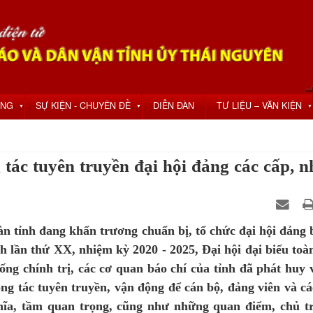
ỘNG
SỰ KIỆN - CHUYÊN ĐỀ
DIỄN ĐÀN
TƯ LIỆU – VĂN KIỆN
▼
▼
▼
tác tuyên truyền đại hội đảng các cấp, 
àn tỉnh đang khẩn trương chuẩn bị, tổ chức đại hội đảng 
ỉnh lần thứ XX, nhiệm kỳ 2020 - 2025, Đại hội đại biểu toà
ống chính trị, các cơ quan báo chí của tỉnh đã phát huy v
ông tác tuyên truyền, vận động để cán bộ, đảng viên và cá
hĩa, tầm quan trọng, cũng như những quan điểm, chủ t