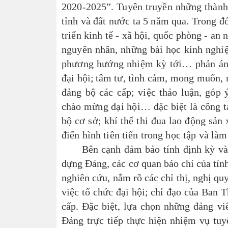
2020-2025”. Tuyên truyền những thành 
tỉnh và đất nước ta 5 năm qua. Trong đ
triển kinh tế - xã hội, quốc phòng - an
nguyên nhân, những bài học kinh nghiệ
phương hướng nhiệm kỳ tới… phản ánh 
đại hội;
tâm tư, tình cảm, mong muốn, n
đảng bộ các cấp; việc thảo luận, góp 
chào mừng đại hội… đặc biệt là công tác
bộ cơ sở; khí thế thi đua lao động sản
điển hình tiên tiến trong học tập và l
Bên cạnh đảm bảo tính định kỳ và nâ
dựng Đảng, các cơ quan báo chí của tỉnh
nghiên cứu, nắm rõ các chỉ thị, nghị q
việc tổ chức đại hội; chỉ đạo của Ban 
cấp. Đặc biệt, lựa chọn những đảng vi
Đảng trực tiếp thực hiện nhiệm vụ tuy