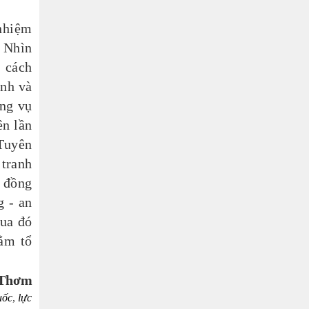
 nhiệm
. Nhìn
t cách
ỉnh và
ng vụ
ên lần
 Tuyên
 tranh
p đồng
g - an
ua đó
hằm tổ
 Thơm
uốc
,
lực