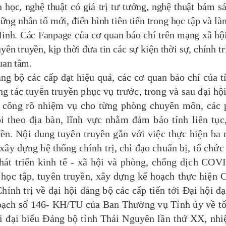
 học, nghệ thuật có giá trị tư tưởng, nghệ thuật
bám sá
ững nhân tố mới, điển hình tiên tiến trong học tập và là
inh. Các Fanpage của cơ quan báo chí trên mạng xã hộ
yên truyền, kịp thời đưa tin các sự kiện thời sự, chính tr
quan tâm.
 bộ các cấp đạt hiệu quả, các cơ quan báo chí của t
 tác tuyên truyền phục vụ trước, trong và sau đại hội
phân công rõ nhiệm vụ cho từng phòng chuyên môn, các
 theo địa bàn, lĩnh vực nhằm đảm bảo tính liên tục
yền. Nội dung tuyên truyền gắn với việc thực hiện ba
ây dựng hệ thống chính trị, chỉ đạo chuẩn bị, tổ chức
phát triển kinh tế - xã hội và phòng, chống dịch COV
 học tập, tuyên truyền, xây dựng kế hoạch thực hiện C
nh trị về đại hội đảng bộ các cấp tiến tới Đại hội đạ
hoạch số 146- KH/TU của Ban Thường vụ Tỉnh ủy về t
hội đại biểu Đảng bộ tỉnh Thái Nguyên lần thứ XX, nh