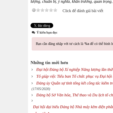
lượng
,
chuẩn bị
,
ý nghĩa
,
khẩn trương
,
quan trọng
Click để đánh giá bài viết
Ý kiến bạn đọc
Bạn cần đăng nhập với tư cách là
%s
để có thể bình l
Những tin mới hơn
Đại hội Đảng bộ Xí nghiệp Năng lượng lần thứ
Tổ giúp việc Tiểu ban Tổ chức phục vụ Đại hội 
Đảng ủy Quân sự tỉnh tổng kết công tác kiểm tr
(17/05/2020)
Đảng bộ Sở Văn hóa, Thể thao và Du lịch tổ ch
Đại hội đại biểu Đảng bộ Nhà máy kẽm điện phâ