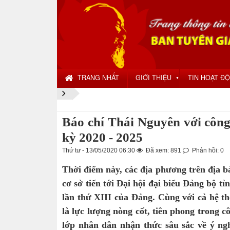
TRANG NHẤT
GIỚI THIỆU
TIN HOẠT Đ
▼
Báo chí Thái Nguyên với công 
kỳ 2020 - 2025
Thứ tư - 13/05/2020 06:30
Đã xem: 891
Phản hồi: 0
Thời điểm này, các địa phương trên địa b
cơ sở tiến tới Đại hội đại biểu Đảng bộ t
lần thứ XIII của Đảng. Cùng với cả hệ th
là lực lượng nòng cốt, tiên phong trong c
lớp nhân dân nhận thức sâu sắc về ý ng