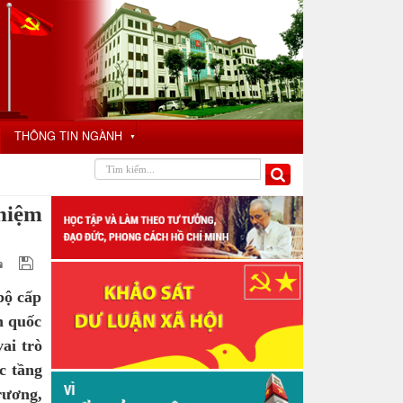
THÔNG TIN NGÀNH
▼
nhiệm
bộ cấp
n quốc
ai trò
c tầng
rương,