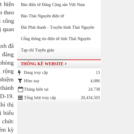
t hiện
Báo điện tử Đảng Cộng sản Việt Nam
m theo
Báo Thái Nguyên điện tử
i cũng
Đài Phát thanh - Truyền hình Thái Nguyên
ị quan
Cổng thông tin điện tử tỉnh Thái Nguyên
ỉnh đã
Tạp chí Tuyên giáo
 đảng
 phòng
THỐNG KÊ WEBSITE
, rộng
Đang truy cập
13
 nhiệm
Hôm nay
4,086
 thành
Tháng hiện tại
24,738
ID-19.
Tổng lượt truy cập
20,434,503
hỉ thị
i biểu
ổ chức
iệm kỳ