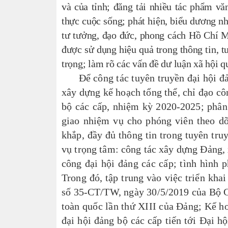
và của tỉnh; đ
ăng tải nhiều tác phẩm văn
thực cuộc sống; phát hiện, biểu dương nh
tư tưởng, đạo đức, phong cách Hồ Chí M
được sử dụng hiệu quả trong thông tin, tu
trọng; làm rõ các vấn đề dư luận xã hội 
Để công tác tuyên truyền đại hội đảng
xây dựng kế hoạch tổng thể, chỉ đạo công
bộ các cấp, nhiệm kỳ 2020-2025; 
giao nhiệm vụ cho phóng viên theo dõi
khắp, đầy đủ thông tin trong tuyên tru
vụ trọng tâm: công tác xây dựng Đảng, x
công đại hội đảng các cấp; tình hình 
Trong đó, tập trung vào việc triển khai
số 35-CT/TW, ngày 30/5/2019 của Bộ Chí
toàn quốc lần thứ XIII của Đảng; Kế 
đại hội đảng bộ các cấp tiến tới Đại 