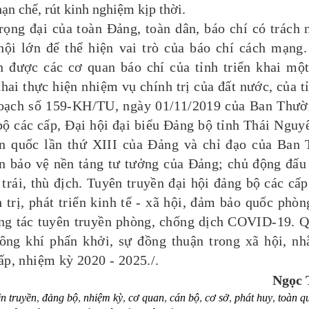
hạn chế, rút kinh nghiệm kịp thời.
ng đại của toàn Đảng, toàn dân, báo chí có trách
hội lớn để thể hiện vai trò của báo chí cách mạng
n được các cơ quan báo chí của tỉnh triển khai mộ
khai thực hiện nhiệm vụ chính trị của đất nước, của t
hoạch số 159-KH/TU, ngày 01/11/2019 của Ban Thườ
bộ các cấp, Đại hội đại biểu Đảng bộ tỉnh Thái Nguy
oàn quốc lần thứ XIII của Đảng và chỉ đạo của Ban
 bảo vệ nền tảng tư tưởng của Đảng; chủ động đấu
 trái, thù địch. Tuyên truyền đại hội đảng bộ các cấ
 trị, phát triển kinh tế - xã hội, đảm bảo quốc phòn
ng tác tuyên truyền phòng, chống dịch COVID-19.
Q
ông khí phấn khởi, sự đồng thuận trong xã hội, n
ấp, nhiệm kỳ 2020 - 2025./.
Ngọc
ên truyền
,
đảng bộ
,
nhiệm kỳ
,
cơ quan
,
cán bộ
,
cơ sở
,
phát huy
,
toàn q