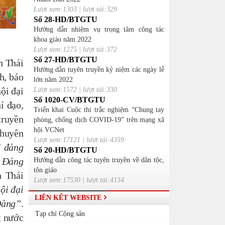
Lượt xem:1303 | lượt tải:329
Số 28-HD/BTGTU
Hướng dẫn nhiệm vụ trọng tâm công tác
khoa giáo năm 2022
Lượt xem:1275 | lượt tải:372
Số 27-HD/BTGTU
h Thái
Hướng dẫn tuyên truyền kỷ niệm các ngày lễ
h, báo
lớn năm 2022
ội đại
Lượt xem:1572 | lượt tải:330
Số 1020-CV/BTGTU
ỉ đạo,
Triển khai Cuộc thi trắc nghiệm “Chung tay
truyền
phòng, chống dịch COVID-19” trên mạng xã
hội VCNet
chuyên
Lượt xem:17121 | lượt tải:4359
i đảng
Số 20-HD/BTGTU
u Đảng
Hướng dẫn công tác tuyên truyền về dân tộc,
tôn giáo
h Thái
Lượt xem:17530 | lượt tải:4134
hội đại
LIÊN KẾT WEBSITE
Đảng”
.
Tạp chí Cộng sản
t nước