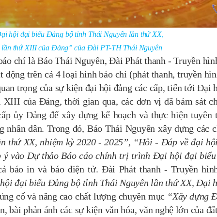
ại hội đại biểu Đảng bộ tỉnh Thái Nguyên l
ầ
n thứ XX,
c lần thứ XIII của Đảng”
của Đài PT-TH Thái Nguyên
báo chí là Báo Thái Nguyên, Đài Phát thanh - Truyền hìn
ộng trên cả 4 loại hình báo chí (phát thanh, truyền hìn
uan trọng của sự kiện đại hội đảng các cấp, tiến tới Đại h
 XIII của Đảng, thời gian qua, các đơn vị đã bám sát ch
 cấp ủy Đảng để xây dựng kế hoạch và thực hiện tuyên 
ng nhân dân. Trong đó, Báo Thái Nguyên xây dựng các 
ần thứ XX, nhiệm kỳ 2020 - 2025”
,
“Hỏi - Đáp về đại hộ
ý vào Dự thảo Báo cáo chính trị trình Đại hội đại biể
cả báo in và báo điện tử.
Đài Phát thanh - Truyền hìn
hội đại biểu Đảng bộ tỉnh Thái Nguyên l
ầ
n thứ XX,
Đ
ại 
ủng cố và nâng cao chất lượng chuyên mục
“Xây dựng 
, bài phản ánh các sự kiện văn hóa, văn nghệ lớn của đấ