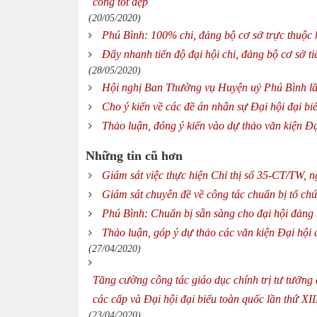
công tốt đẹp
(20/05/2020)
Phú Bình: 100% chi, đảng bộ cơ sở trực thuộc
Đẩy nhanh tiến độ đại hội chi, đảng bộ cơ sở t
(28/05/2020)
Hội nghị Ban Thường vụ Huyện uỷ Phú Bình l
Cho ý kiến về các đề án nhân sự Đại hội đại b
Thảo luận, đóng ý kiến vào dự thảo văn kiện Đạ
Những tin cũ hơn
Giám sát việc thực hiện Chỉ thị số 35-CT/TW, n
Giám sát chuyên đề về công tác chuẩn bị tổ chứ
Phú Bình: Chuẩn bị sẵn sàng cho đại hội đảng 
Thảo luận, góp ý dự thảo các văn kiện Đại hội
(27/04/2020)
Tăng cường công tác giáo dục chính trị tư tưởng 
các cấp và Đại hội đại biểu toàn quốc lần thứ XI
(23/04/2020)