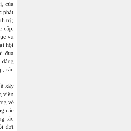
ị, của
c phát
h trị;
c cấp,
hục vụ
ại hội
hi đua
, đảng
p;
các
ề xây
g viên
ơng về
ng các
ng tác
ỗi đợt