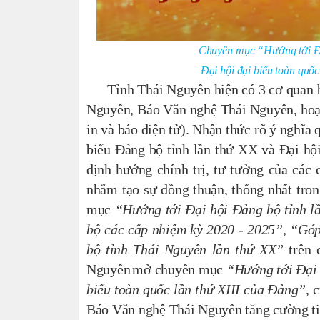
Chuyên mục
“
Hướng tới
Đ
Đ
ại hội đại biểu toàn quố
Tỉnh
Thái Nguy
ên hiện có 3 cơ quan 
Nguyên, Báo Văn nghệ Thái Nguyên, hoạt đ
in và báo điện tử).
Nhận thức rõ ý nghĩa q
biểu Đảng bộ tỉnh lần thứ XX và Đại hội
định hướng chính trị, tư tưởng của các
nhằm tạo sự đồng thuận, thống nhất tro
mục
“Hướng tới Đại hội Đảng bộ tỉnh l
bộ các cấp nhiệm kỳ 2020 - 2025”
,
“Góp 
bộ tỉnh Thái Nguyên lần thứ XX”
trên 
Nguyên
mở chuyên mục
“
Hướng tới
Đại 
biểu toàn quốc lần thứ XIII của Đảng”
,
c
Báo Văn nghệ Thái Nguyên tăng cường tin