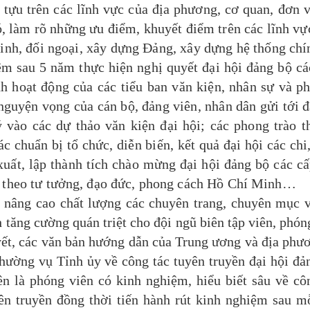
tựu trên các lĩnh vực của địa phương, cơ quan, đơn v
ó, làm rõ những ưu điểm, khuyết điểm trên các lĩnh vự
 ninh, đối ngoại, xây dựng Đảng, xây dựng hệ thống chín
m sau 5 năm thực hiện nghị quyết đại hội đảng bộ cá
hoạt động của các tiểu ban văn kiện, nhân sự và p
guyện vọng của cán bộ, đảng viên, nhân dân gửi tới đ
ý vào các dự thảo văn kiện đại hội; các phong trào t
 chuẩn bị tổ chức, diễn biến, kết quả đại hội các chi
 xuất, lập thành tích chào mừng đại hội đảng bộ các cấ
àm theo tư tưởng, đạo đức, phong cách Hồ Chí Minh…
ng cao chất lượng các chuyên trang, chuyên mục v
 tăng cường quán triệt cho đội ngũ biên tập viên, phón
uyết, các văn bản hướng dẫn của Trung ương và địa phư
Thường vụ Tỉnh ủy về công tác tuyên truyền đại hội đả
ên là phóng viên có kinh nghiệm, hiểu biết sâu về cô
ên truyền đồng thời tiến hành rút kinh nghiệm sau m