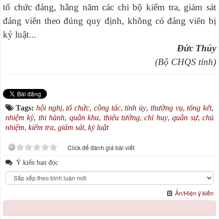
tổ chức đảng, hằng năm các chi bộ kiểm tra, giám sát
đảng viên theo đúng quy định, không có đảng viên bị
kỷ luật...
Đức Thúy
(Bộ CHQS tỉnh)
Tags:
hội nghị
,
tổ chức
,
công tác
,
tỉnh ủy
,
thường vụ
,
tổng kết
,
nhiệm kỳ
,
thi hành
,
quân khu
,
thiếu tướng
,
chỉ huy
,
quân sự
,
chủ
nhiệm
,
kiểm tra
,
giám sát
,
kỷ luật
Click để đánh giá bài viết
Ý kiến bạn đọc
Ẩn/Hiện ý kiến