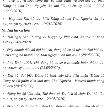
Tiếp tục rà soát công tác Tổ chức phục vụ Đại hội đại biểu
Đảng bộ tỉnh Thái Nguyên lần thứ XX, nhiệm kỳ 2020 – 2025
(16/09/2020)
Họp báo Đại hội đại biểu Đảng bộ tỉnh Thái Nguyên lần thứ
(06/10/2020)
XX, nhiệm kỳ 2020 - 2025
Những tin cũ hơn
Hội nghị Ban Thường vụ Huyện uỷ Phú Bình lần thứ 90 khóa
(27/05/2020)
XXVI
Đẩy nhanh tiến độ đại hội chi, đảng bộ cơ sở tiến tới Đại hội đại
(28/05/2020)
biểu Đảng bộ thành phố Thái Nguyên lần thứ XVIII
Phú Bình: 100% chi, đảng bộ cơ sở trực thuộc hoàn thành đại
(23/05/2020)
hội nhiệm kỳ 2020-2025
Đại hội đại biểu Đảng bộ Nhà máy kẽm điện phân (Đảng bộ
Công ty Cổ phần Kim loại màu Thái Nguyên - Vimico) thành công
(20/05/2020)
tốt đẹp
Đảng bộ Sở Văn hóa, Thể thao và Du lịch tổ chức Đại hội lần
(20/05/2020)
thứ III, nhiệm kỳ 2020-2025
Đảng ủy Quân sự tỉnh tổng kết công tác kiểm tra, giám sát và thi