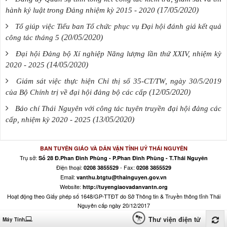
(17/05/2020)
hành kỷ luật trong Đảng nhiệm kỳ 2015 - 2020
Tổ giúp việc Tiểu ban Tổ chức phục vụ Đại hội đánh giá kết quả
(20/05/2020)
công tác tháng 5
Đại hội Đảng bộ Xí nghiệp Năng lượng lần thứ XXIV, nhiệm kỳ
(14/05/2020)
2020 - 2025
Giám sát việc thực hiện Chỉ thị số 35-CT/TW, ngày 30/5/2019
(12/05/2020)
của Bộ Chính trị về đại hội đảng bộ các cấp
Báo chí Thái Nguyên với công tác tuyên truyền đại hội đảng các
(13/05/2020)
cấp, nhiệm kỳ 2020 - 2025
BAN TUYÊN GIÁO VÀ DÂN VẬN TỈNH UỶ THÁI NGUYÊN
Trụ sở:
Số 28 Đ.Phan Đình Phùng - P.Phan Đình Phùng - T.Thái Nguyên
Điện thoại:
- Fax:
0208 3855529
0208 3855529
Email:
vanthu.btgtu@thainguyen.gov.vn
Website:
http://tuyengiaovadanvantn.org
Hoạt động theo Giấy phép số 1648/GP-TTĐT do Sở Thông tin & Truyền thông tỉnh Thái
Nguyên cấp ngày 20/12/2017
Thư viện điện tử
Máy Tính