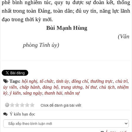
phê bình nghiêm túc, quy tụ được sự đoàn kết, thống
nhất trong toàn Đảng, toàn dân; đủ uy tín, năng lực lãnh
đạo trong thời kỳ mới.
Bùi Mạnh Hùng
(Văn
phòng Tỉnh ủy)
Tags:
hội nghị
,
tổ chức
,
tỉnh ủy
,
đồng chí
,
thường trực
,
chủ trì
,
ủy viên
,
chấp hành
,
đảng bộ
,
trung ương
,
bí thư
,
chủ tịch
,
nhiệm
kỳ
,
ý kiến
,
sáng ngày
,
thanh hải
,
nhân sự
Click để đánh giá bài viết
Ý kiến bạn đọc