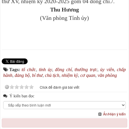
thứ XV, nhiệm kỳ 2020-2025 gồm 04 đồng chí./.
Thu Hương
(Văn phòng Tỉnh ủy)
Tags:
tổ chức
,
tỉnh ủy
,
đồng chí
,
thường trực
,
ủy viên
,
chấp
hành
,
đảng bộ
,
bí thư
,
chủ tịch
,
nhiệm kỳ
,
cơ quan
,
văn phòng
Click để đánh giá bài viết
Ý kiến bạn đọc
Ẩn/Hiện ý kiến