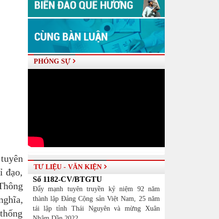
PHÓNG SỰ
 tuyên
TƯ LIỆU - VĂN KIỆN
ỉ đạo,
Số 1182-CV/BTGTU
 Thông
Đẩy mạnh tuyên truyền kỷ niệm 92 năm
nghĩa,
thành lập Đảng Cộng sản Việt Nam, 25 năm
tái lập tỉnh Thái Nguyên và mừng Xuân
 thống
Nhâm Dần 2022