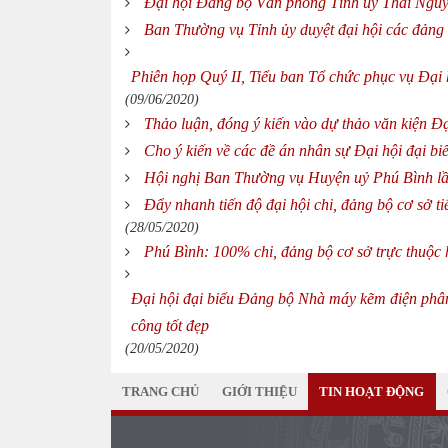
Đại hội Đảng bộ Văn phòng Tỉnh ủy Thái Nguy
Ban Thường vụ Tỉnh ủy duyệt đại hội các đảng 
Phiên họp Quý II, Tiểu ban Tổ chức phục vụ Đại 
(09/06/2020)
Thảo luận, đóng ý kiến vào dự thảo văn kiện Đạ
Cho ý kiến về các đề án nhân sự Đại hội đại b
Hội nghị Ban Thường vụ Huyện uỷ Phú Bình l
Đẩy nhanh tiến độ đại hội chi, đảng bộ cơ sở t
(28/05/2020)
Phú Bình: 100% chi, đảng bộ cơ sở trực thuộc
Đại hội đại biểu Đảng bộ Nhà máy kẽm điện phâ
công tốt đẹp
(20/05/2020)
TRANG CHỦ
GIỚI THIỆU
TIN HOẠT ĐỘNG