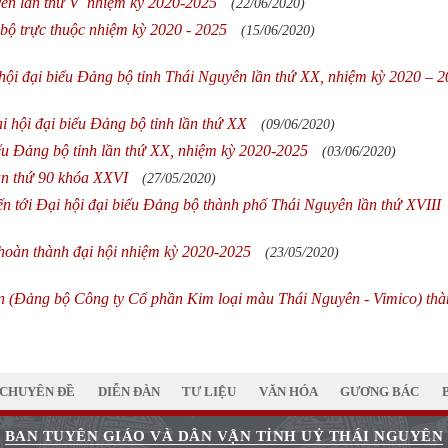
ên lần thứ V nhiệm kỳ 2020-2025
(22/06/2020)
bộ trực thuộc nhiệm kỳ 2020 - 2025
(15/06/2020)
hội đại biểu Đảng bộ tỉnh Thái Nguyên lần thứ XX, nhiệm kỳ 2020 – 
i hội đại biểu Đảng bộ tỉnh lần thứ XX
(09/06/2020)
iểu Đảng bộ tỉnh lần thứ XX, nhiệm kỳ 2020-2025
(03/06/2020)
ần thứ 90 khóa XXVI
(27/05/2020)
iến tới Đại hội đại biểu Đảng bộ thành phố Thái Nguyên lần thứ XVIII
 hoàn thành đại hội nhiệm kỳ 2020-2025
(23/05/2020)
n (Đảng bộ Công ty Cổ phần Kim loại màu Thái Nguyên - Vimico) th
CHUYÊN ĐỀ
DIỄN ĐÀN
TƯ LIỆU
VĂN HÓA
GƯƠNG BÁC
BAN TUYÊN GIÁO VÀ DÂN VẬN TỈNH UỶ THÁI NGUYÊN