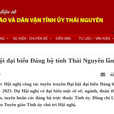
ỘNG
SỰ KIỆN - CHUYÊN ĐỀ
DIỄN ĐÀN
TƯ LIỆU – VĂN KIỆN
▼
▼
▼
i đại biểu Đảng bộ tỉnh Thái Nguyên lầ
0
c Hội nghị công tác tuyên truyền Đại hội đại biểu Đảng b
2025. Dự Hội nghị có đại biểu một số sở, ngành, đoàn th
áo, tuyên huấn các đảng bộ trực thuộc Tỉnh ủy. Đồng chí 
 Tuyên giáo Tỉnh ủy chủ trì Hội nghị.