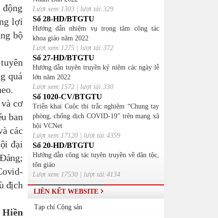
, động
Lượt xem:1303 | lượt tải:329
Số 28-HD/BTGTU
ng lợi
Hướng dẫn nhiệm vụ trọng tâm công tác
ảng bộ
khoa giáo năm 2022
Lượt xem:1275 | lượt tải:372
Số 27-HD/BTGTU
 tuyên
Hướng dẫn tuyên truyền kỷ niệm các ngày lễ
ng quá
lớn năm 2022
Lượt xem:1572 | lượt tải:330
heo.
Số 1020-CV/BTGTU
 và cơ
Triển khai Cuộc thi trắc nghiệm “Chung tay
ểu ban
phòng, chống dịch COVID-19” trên mạng xã
hội VCNet
và các
Lượt xem:17120 | lượt tải:4359
ội đại
Số 20-HD/BTGTU
Hướng dẫn công tác tuyên truyền về dân tộc,
 Đảng;
tôn giáo
Covid-
Lượt xem:17530 | lượt tải:4134
ù địch
LIÊN KẾT WEBSITE
Tạp chí Cộng sản
 Hiền