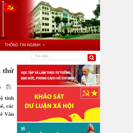
THÔNG TIN NGÀNH
▼
n thứ
ộ tỉnh
ể, các
Lê Văn