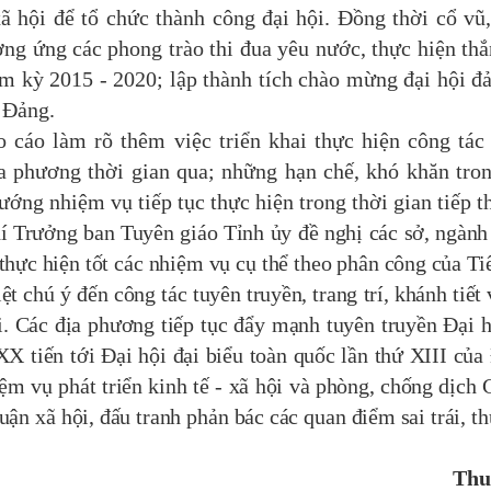
ã hội để tổ chức thành công đại hội. Đồng thời cổ vũ
ng ứng các phong trào thi đua yêu nước, thực hiện thắ
ệm kỳ 2015 - 2020; lập thành tích chào mừng đại hội đ
a Đảng.
áo làm rõ thêm việc triển khai thực hiện công tác
địa phương thời gian qua; những hạn chế, khó khăn tro
ướng nhiệm vụ tiếp tục thực hiện trong thời gian tiếp t
 Trưởng ban Tuyên giáo Tỉnh ủy đề nghị các sở, ngành
thực hiện tốt các nhiệm vụ cụ thể theo phân công của Ti
t chú ý đến công tác tuyên truyền, trang trí, khánh tiết 
i. Các địa phương tiếp tục đẩy mạnh tuyên truyền Đại h
X tiến tới Đại hội đại biểu toàn quốc lần thứ XIII của
ệm vụ phát triển kinh tế - xã hội và phòng, chống dịch 
ận xã hội, đấu tranh phản bác các quan điểm sai trái, th
Thu