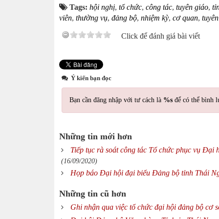
Tags:
hội nghị
,
tổ chức
,
công tác
,
tuyên giáo
,
tỉ
viên
,
thường vụ
,
đảng bộ
,
nhiệm kỳ
,
cơ quan
,
tuyên
Click để đánh giá bài viết
Ý kiến bạn đọc
Bạn cần đăng nhập với tư cách là
%s
để có thể bình l
Những tin mới hơn
Tiếp tục rà soát công tác Tổ chức phục vụ Đại
(16/09/2020)
Họp báo Đại hội đại biểu Đảng bộ tỉnh Thái N
Những tin cũ hơn
Ghi nhận qua việc tổ chức đại hội đảng bộ cơ