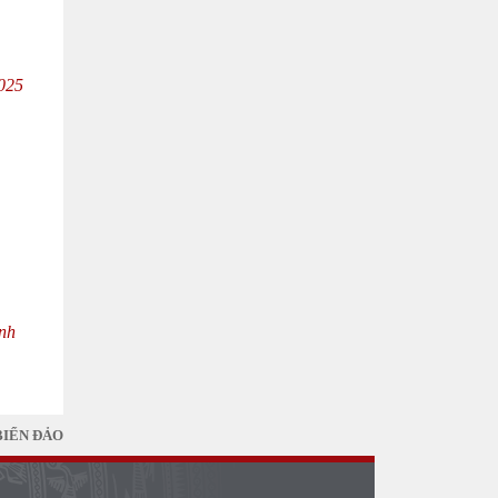
2025
ành
BIỂN ĐẢO