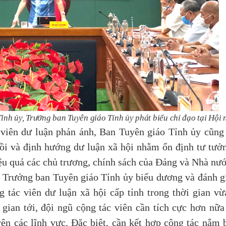
nh ủy, Trưởng ban Tuyên giáo Tỉnh ủy phát biểu chỉ đạo tại Hội 
iên dư luận phản ánh, Ban Tuyên giáo Tỉnh ủy cũng
hồi và định hướng dư luận xã hội nhằm ổn định tư tưở
iệu quả các chủ trương, chính sách của Đảng và Nhà nướ
Trưởng ban Tuyên giáo Tỉnh ủy biểu dương và đánh g
g tác viên dư luận xã hội cấp tỉnh trong thời gian vừ
 gian tới, đội ngũ cộng tác viên cần tích cực hơn nữa
rên các lĩnh vực. Đặc biệt, cần kết hợp công tác nắm 