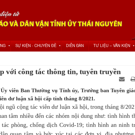
ỘNG
SỰ KIỆN - CHUYÊN ĐỀ
DIỄN ĐÀN
TƯ LIỆU – VĂN KIỆN
▼
▼
▼
 với công tác thông tin, tuyên truyền
0
 Ủy viên Ban Thường vụ Tỉnh ủy, Trưởng ban Tuyên giá
iên dư luận xã hội cấp tỉnh tháng 8/2021.
ngũ cộng tác viên dư luận xã hội, trong tháng 8/202
uan tâm nhiều đến các nhóm nội dung như: tình hình t
 tác phòng, chống dịch Covid-19; tình hình an ninh tr
dân quan tâm và bức xúc tại các đơn vị, địa phương