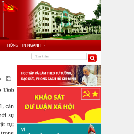
THÔNG TIN NGÀNH
▼
o Tỉnh
1, cán
hời sự
ật tự;
 trong