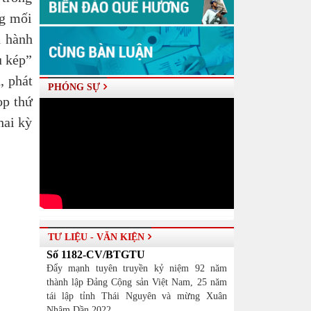
ng mối
n hành
u kép”
, phát
PHÓNG SỰ
ọp thứ
hai kỳ
TƯ LIỆU - VĂN KIỆN
Số 1182-CV/BTGTU
Đẩy mạnh tuyên truyền kỷ niệm 92 năm
thành lập Đảng Cộng sản Việt Nam, 25 năm
tái lập tỉnh Thái Nguyên và mừng Xuân
Nhâm Dần 2022