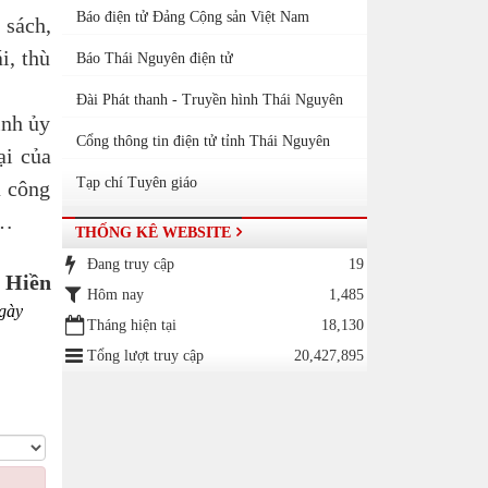
Báo điện tử Đảng Cộng sản Việt Nam
 sách,
i, thù
Báo Thái Nguyên điện tử
Đài Phát thanh - Truyền hình Thái Nguyên
ỉnh ủy
Cổng thông tin điện tử tỉnh Thái Nguyên
ại của
Tạp chí Tuyên giáo
à công
ị…
THỐNG KÊ WEBSITE
Đang truy cập
19
 Hiền
Hôm nay
1,485
gày
Tháng hiện tại
18,130
Tổng lượt truy cập
20,427,895