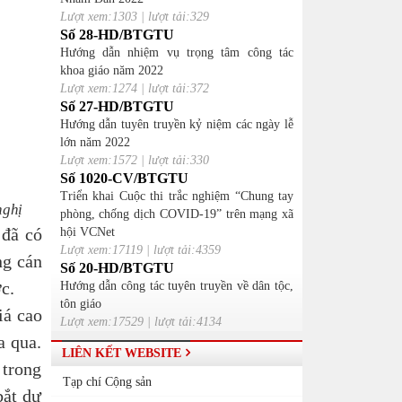
Lượt xem:1303 | lượt tải:329
Số 28-HD/BTGTU
Hướng dẫn nhiệm vụ trọng tâm công tác
khoa giáo năm 2022
Lượt xem:1274 | lượt tải:372
Số 27-HD/BTGTU
Hướng dẫn tuyên truyền kỷ niệm các ngày lễ
lớn năm 2022
Lượt xem:1572 | lượt tải:330
Số 1020-CV/BTGTU
Triển khai Cuộc thi trắc nghiệm “Chung tay
nghị
phòng, chống dịch COVID-19” trên mạng xã
 đã có
hội VCNet
Lượt xem:17119 | lượt tải:4359
ng cán
Số 20-HD/BTGTU
c.
Hướng dẫn công tác tuyên truyền về dân tộc,
tôn giáo
iá cao
Lượt xem:17529 | lượt tải:4134
a qua.
LIÊN KẾT WEBSITE
 trong
Tạp chí Cộng sản
bắt dư