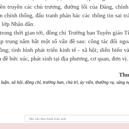
yên truyền các chủ trương, đường lối của Đảng, chính
 chính thống, đấu tranh phản bác các thông tin sai trá
g lớp Nhân dân.
ong thời gian tới, đồng chí Trưởng ban Tuyên giáo T
ập trung nắm bắt một số vấn đề sau: công tác đối ngo
g; tình hình phát triển kinh tế - xã hội; diễn biến v
 đề bức xúc, phát sinh tại địa phương, cơ quan, đơn v
Thu
 luận
,
xã hội
,
đồng chí
,
trưởng ban
,
chủ trì
,
ủy viên
,
thường vụ
,
sáng n