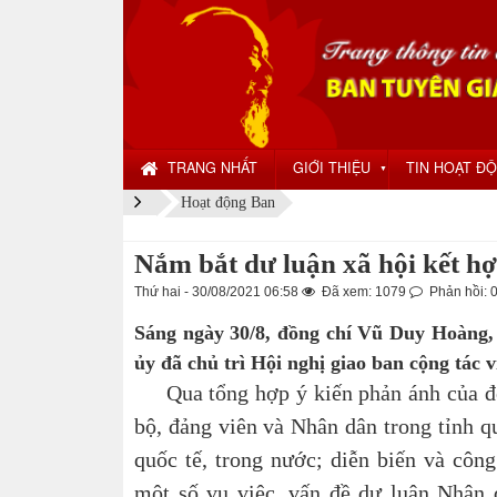
TRANG NHẤT
GIỚI THIỆU
TIN HOẠT Đ
▼
Hoạt động Ban
Nắm bắt dư luận xã hội kết hợp
Thứ hai - 30/08/2021 06:58
Đã xem: 1079
Phản hồi: 
Sáng ngày 30/8, đồng chí Vũ Duy Hoàng,
ủy đã chủ trì Hội nghị giao ban cộng tác v
Qua tổng hợp ý kiến phản ánh của đội 
bộ, đảng viên và Nhân dân trong tỉnh q
quốc tế, trong nước; diễn biến và công
một số vụ việc, vấn đề dư luận Nhân 