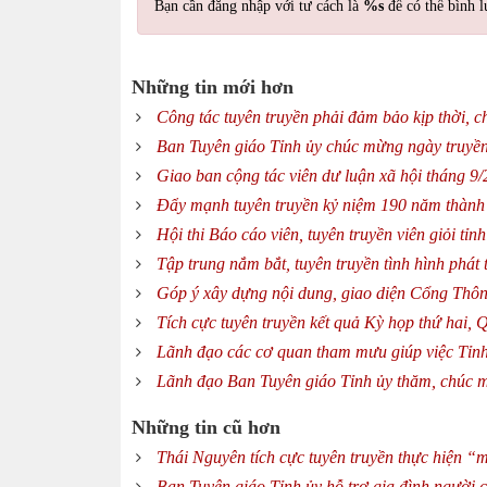
Bạn cần đăng nhập với tư cách là
%s
để có thể bình l
Những tin mới hơn
Công tác tuyên truyền phải đảm bảo kịp thời, c
Ban Tuyên giáo Tỉnh ủy chúc mừng ngày truyền
Giao ban cộng tác viên dư luận xã hội tháng 9
Đẩy mạnh tuyên truyền kỷ niệm 190 năm thành 
Hội thi Báo cáo viên, tuyên truyền viên giỏi t
Tập trung nắm bắt, tuyên truyền tình hình phát
Góp ý xây dựng nội dung, giao diện Cổng Thôn
Tích cực tuyên truyền kết quả Kỳ họp thứ hai,
Lãnh đạo các cơ quan tham mưu giúp việc Tỉn
Lãnh đạo Ban Tuyên giáo Tỉnh ủy thăm, chúc 
Những tin cũ hơn
Thái Nguyên tích cực tuyên truyền thực hiện “m
Ban Tuyên giáo Tỉnh ủy hỗ trợ gia đình người 