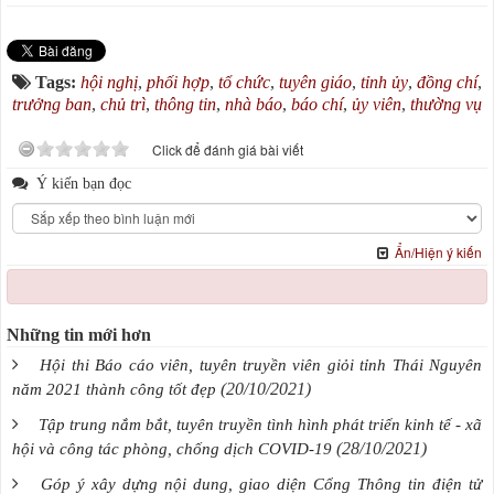
Tags:
hội nghị
,
phối hợp
,
tổ chức
,
tuyên giáo
,
tỉnh ủy
,
đồng chí
,
trưởng ban
,
chủ trì
,
thông tin
,
nhà báo
,
báo chí
,
ủy viên
,
thường vụ
Click để đánh giá bài viết
Ý kiến bạn đọc
Ẩn/Hiện ý kiến
Những tin mới hơn
Hội thi Báo cáo viên, tuyên truyền viên giỏi tỉnh Thái Nguyên
(20/10/2021)
năm 2021 thành công tốt đẹp
Tập trung nắm bắt, tuyên truyền tình hình phát triển kinh tế - xã
(28/10/2021)
hội và công tác phòng, chống dịch COVID-19
Góp ý xây dựng nội dung, giao diện Cổng Thông tin điện tử