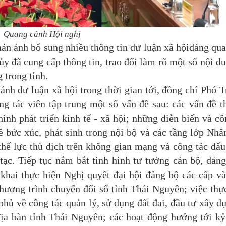
Quang cảnh Hội nghị
ản ánh bổ sung nhiều thông tin dư luận xã hộiđáng qu
ủy đã cung cấp thông tin, trao đổi làm rõ một số nội d
 trong tỉnh.
 dư luận xã hội trong thời gian tới, đồng chí Phó 
g tác viên tập trung một số vấn đề sau: các vấn đề t
hình phát triển kinh tế - xã hội; những diễn biến và cô
 bức xúc, phát sinh trong nội bộ và các tầng lớp Nhâ
thế lực thù địch trên không gian mạng và công tác đấu
tạc. Tiếp tục nắm bắt tình hình tư tưởng cán bộ, đảng
 khai thực hiện Nghị quyết đại hội đảng bộ các cấp v
hương trình chuyển đổi số tỉnh Thái Nguyên; việc thự
phủ về công tác quản lý, sử dụng đất đai, đầu tư xây d
 địa bàn tỉnh Thái Nguyên; các hoạt động hướng tới k