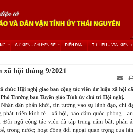
ỘNG
SỰ KIỆN - CHUYÊN ĐỀ
DIỄN ĐÀN
TƯ LIỆU – VĂN KIỆN
▼
▼
▼
n xã hội tháng 9/2021
0
ổ chức Hội nghị giao ban cộng tác viên dư luận xã hội cấ
 Phó Trưởng ban Tuyên giáo Tỉnh ủy chủ trì Hội nghị.
hân dân phấn khởi, tin tưởng vào sự lãnh đạo, chỉ đ
 phát triển kinh tế - xã hội, bảo đảm quốc phòng - an
 Đội ngũ cộng tác viên đã tập trung nắm bắt, phản 
tế, trong nước; hoạt động đối ngoại quan trọng của lã