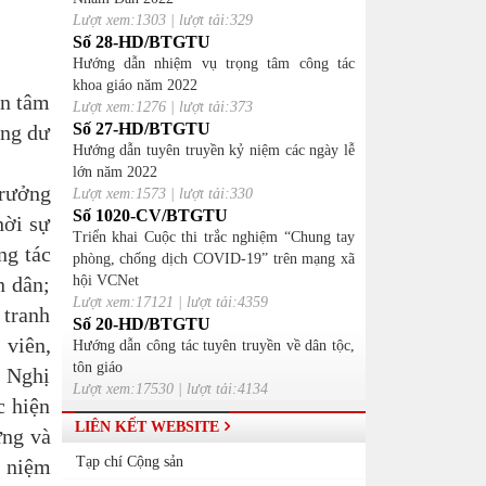
Lượt xem:1303 | lượt tải:329
Số 28-HD/BTGTU
Hướng dẫn nhiệm vụ trọng tâm công tác
khoa giáo năm 2022
an tâm
Lượt xem:1276 | lượt tải:373
Số 27-HD/BTGTU
ung dư
Hướng dẫn tuyên truyền kỷ niệm các ngày lễ
lớn năm 2022
Trưởng
Lượt xem:1573 | lượt tải:330
Số 1020-CV/BTGTU
hời sự
Triển khai Cuộc thi trắc nghiệm “Chung tay
ng tác
phòng, chống dịch COVID-19” trên mạng xã
n dân;
hội VCNet
Lượt xem:17121 | lượt tải:4359
 tranh
Số 20-HD/BTGTU
 viên,
Hướng dẫn công tác tuyên truyền về dân tộc,
tôn giáo
à Nghị
Lượt xem:17530 | lượt tải:4134
c hiện
LIÊN KẾT WEBSITE
ựng và
Tạp chí Cộng sản
ỷ niệm