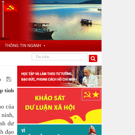
THÔNG TIN NGÀNH
▼
p tỉnh
ạo của
 ninh,
ánh dư
nh đạo