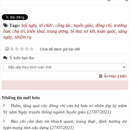
Tags:
hội nghị
,
tổ chức
,
công tác
,
tuyên giáo
,
đồng chí
,
trưởng
ban
,
chủ trì
,
triển khai
,
trung ương
,
bí thư
,
sơ kết
,
toàn quốc
,
sáng
ngày
,
nhiệm vụ
Click để đánh giá bài viết
Ý kiến bạn đọc
Ẩn/Hiện ý kiến
Những tin mới hơn
Thăm, tặng quà các đồng chí cán bộ hưu trí nhân dịp kỷ niệm
(27/07/2021)
91 năm Ngày truyền thống ngành Tuyên giáo
Báo chí cần đưa tin khách quan, trung thực, định hướng dư
(27/07/2021)
luận mang tính xây dựng