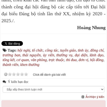
thành công đại hội đảng bộ các cấp tiến tới Đại hội
đại biểu Đảng bộ tỉnh lần thứ XX, nhiệm kỳ 2020 -
2025./.
Hoàng Nhung
Tags:
hội nghị
,
tổ chức
,
công tác
,
tuyên giáo
,
tỉnh ủy
,
đồng chí
,
trưởng ban
,
thái nguyên
,
ủy viên
,
thường vụ
,
đại diện
,
lãnh đạo
,
tổng kết
,
cơ quan
,
văn phòng
,
trực thuộc
,
thi đua
,
đơn vị
,
hội đồng
,
thành viên
,
khen thưởng
Click để đánh giá bài viết
Ý kiến bạn đọc
Ẩn/Hiện ý kiến