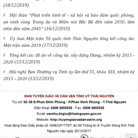
(18/12/2019)
Hội thảo “Phát triển kinh tế - xã hội và bảo đảm quốc phòng,
an ninh vùng Trung du và Miền núi Bắc Bộ đến năm 2030, tầm
(16/12/2019)
nhìn đến năm 2045”
Ủy ban Mặt trận Tổ quốc tỉnh Thái Nguyên tổng kết công tác
(17/12/2019)
Mặt trận năm 2019
Tổng kết các đề án về công tác xây dựng Đảng, nhiệm kỳ 2015 -
(15/12/2019)
2020
Hội nghị Ban Thường vụ Tỉnh ủy lần thứ 55, khóa XIX, nhiệm kỳ
(13/12/2019)
2015 - 2020
BAN TUYÊN GIÁO VÀ DÂN VẬN TỈNH UỶ THÁI NGUYÊN
Trụ sở:
Số 28 Đ.Phan Đình Phùng - P.Phan Đình Phùng - T.Thái Nguyên
Điện thoại:
- Fax:
0208 3855529
0208 3855529
Email:
vanthu.btgtu@thainguyen.gov.vn
Website:
http://tuyengiaovadanvantn.org
Hoạt động theo Giấy phép số 1648/GP-TTĐT do Sở Thông tin & Truyền thông tỉnh Thái
Nguyên cấp ngày 20/12/2017