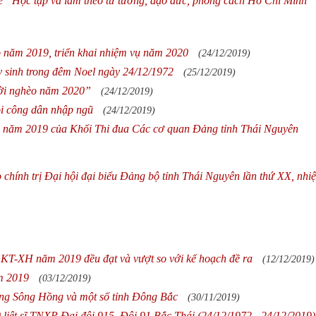
đề “Học tập và làm theo tư tưởng, đạo đức, phong cách Hồ Chí Minh
áo năm 2019, triển khai nhiệm vụ năm 2020
(24/12/2019)
y sinh trong đêm Noel ngày 24/12/1972
(25/12/2019)
ười nghèo năm 2020”
(24/12/2019)
ọi công dân nhập ngũ
(24/12/2019)
ởng năm 2019 của Khối Thi đua Các cơ quan Đảng tỉnh Thái Nguyên
 chính trị Đại hội đại biểu Đảng bộ tỉnh Thái Nguyên lần thứ XX, nhi
n KT-XH năm 2019 đều đạt và vượt so với kế hoạch đề ra
(12/12/2019)
ăm 2019
(03/12/2019)
ằng Sông Hồng và một số tỉnh Đông Bắc
(30/11/2019)
liệt sĩ TNXP Đại đội 915, Đội 91 Bắc Thái (24/12/1972 - 24/12/2019)