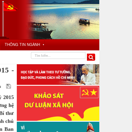
THÔNG TIN NGÀNH
▼
15 -
ỳ 2015
ựng hệ
Bí thư
nh chủ
ên Ban