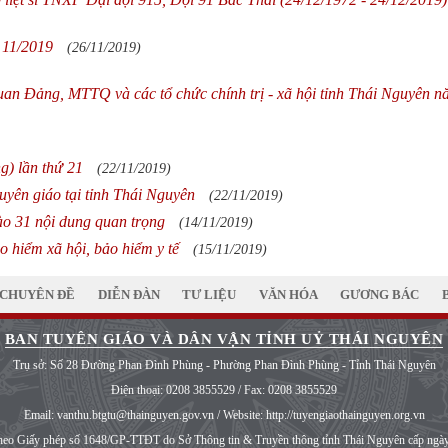
 11/2019
(26/11/2019)
uan Đảng, MTTQ và các tổ chức chính trị - xã hội tỉnh Thái Nguyên 
g) lần thứ 21
(22/11/2019)
uyên giáo tại tỉnh Thái Nguyên
(22/11/2019)
ào 31 nội dung quan trọng
(14/11/2019)
o hiểm xã hội, bảo hiểm y tế
(15/11/2019)
CHUYÊN ĐỀ
DIỄN ĐÀN
TƯ LIỆU
VĂN HÓA
GƯƠNG BÁC
BAN TUYÊN GIÁO VÀ DÂN VẬN TỈNH UỶ THÁI NGUYÊN
Trụ sở: Số 28 Đường Phan Đình Phùng - Phường Phan Đình Phùng - Tỉnh Thái Nguyên
Điện thoại:
0208 3855529
/ Fax:
0208 3855529
Email:
vanthu.btgtu@thainguyen.gov.vn
/ Website:
http://tuyengiaothainguyen.org.vn
heo Giấy phép số 1648/GP-TTĐT do Sở Thông tin & Truyền thông tỉnh Thái Nguyên cấp ngà