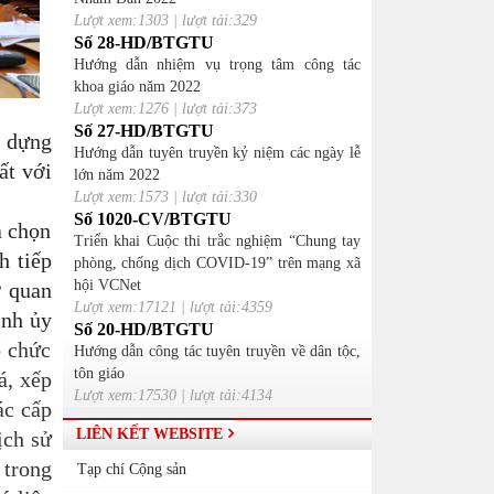
Lượt xem:1303 | lượt tải:329
Số 28-HD/BTGTU
Hướng dẫn nhiệm vụ trọng tâm công tác
khoa giáo năm 2022
Lượt xem:1276 | lượt tải:373
Số 27-HD/BTGTU
y dựng
Hướng dẫn tuyên truyền kỷ niệm các ngày lễ
ất với
lớn năm 2022
Lượt xem:1573 | lượt tải:330
Số 1020-CV/BTGTU
a chọn
Triển khai Cuộc thi trắc nghiệm “Chung tay
h tiếp
phòng, chống dịch COVID-19” trên mạng xã
hội VCNet
ơ quan
Lượt xem:17121 | lượt tải:4359
ỉnh ủy
Số 20-HD/BTGTU
ổ chức
Hướng dẫn công tác tuyên truyền về dân tộc,
tôn giáo
á, xếp
Lượt xem:17530 | lượt tải:4134
ác cấp
LIÊN KẾT WEBSITE
ịch sử
 trong
Tạp chí Cộng sản