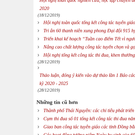
Hội nghị toàn quốc nghiên cứu, học tập chuyên 
2020
(18/12/2019)
Hội nghị toàn quốc tổng kết công tác tuyên gi
Tri ân 60 thanh niên xung phong Đại đội 915 h
Triển khai kế hoạch “Tuần cao điểm Tết vì ng
Nâng cao chất lượng công tác tuyển chọn và g
Hội nghị tổng kết công tác thi đua, khen thư
(28/12/2019)
Thảo luận, đóng ý kiến vào dự thảo lần 1 Báo cáo
kỳ 2020 - 2025
(28/12/2019)
Những tin cũ hơn
Thành phố Thái Nguyên: các chỉ tiêu phát triể
Cụm thi đua số 01 tổng kết công tác thi đua n
Giao ban công tác tuyên giáo các tỉnh Đồng b
Các hoạt động tưởng niệm Ngày hy sinh của 60 