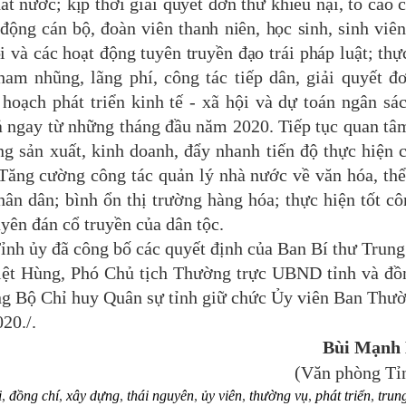
t nước; kịp thời giải quyết đơn thư khiếu nại, tố cáo c
động cán bộ, đoàn viên thanh niên, học sinh, sinh viê
i và các hoạt động tuyên truyền đạo trái pháp luật;
thự
tham nhũng, lãng phí
,
công tác tiếp dân, giải quyết đ
 hoạch phát triển kinh tế - xã hội và dự toán ngân sá
uả ngay từ những tháng đầu năm 2020. Tiếp tục quan tâ
g sản xuất, kinh doanh, đẩy nhanh tiến độ thực hiện 
 Tăng cường công tác quản lý nhà nước về văn hóa, thể
n dân; bình ổn thị trường hàng hóa; thực hiện tốt cô
uyên đán cổ truyền của dân tộc.
h ủy đã công bố các quyết định của Ban Bí thư Trun
iệt Hùng, Phó Chủ tịch Thường trực UBND tỉnh và đồ
g Bộ Chỉ huy Quân sự tỉnh giữ chức Ủy viên Ban Thư
20./.
ùi Mạnh Hù
(Văn phòng Tỉ
i
,
đồng chí
,
xây dựng
,
thái nguyên
,
ủy viên
,
thường vụ
,
phát triển
,
trun