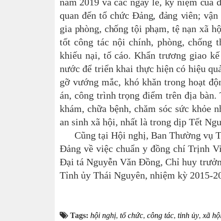
năm 2019 và các ngày lễ, kỷ niệm của đấ
quan đến tổ chức Đảng, đảng viên;
vận 
gia phòng, chống tội phạm, tệ nạn xã hộ
tốt công tác nội chính, phòng, chống 
khiếu nại, tố cáo. Khẩn trương giao kế
nước để triển khai thực hiện có hiệu q
gỡ vướng mắc, khó khăn trong hoạt độn
án, công trình trọng điểm trên địa bàn.
khám, chữa bệnh, chăm sóc sức khỏe nhâ
an sinh xã hội, nhất là trong dịp Tết Ng
Cũng tại Hội nghị, Ban Thường vụ Tỉn
Đảng về việc chuẩn y đồng chí Trịnh V
Đại tá Nguyễn Văn Đồng, Chỉ huy trưởn
Tỉnh ủy Thái Nguyên, nhiệm kỳ 2015-20
B
Tags:
hội nghị
,
tổ chức
,
công tác
,
tỉnh ủy
,
xã hộ