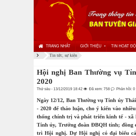
TRANG NHẤT
GIỚI THIỆU
TIN HOẠT Đ
▼
Tin tức, sự kiện
Hội nghị Ban Thường vụ Tỉnh
2020
Thứ sáu - 13/12/2019 18:42
Đã xem: 758
Phản hồi: 0
Ngày 12/12, Ban Thường vụ Tỉnh ủy Thái 
- 2020 để thảo luận, cho ý kiến vào nhi
thống chính trị và phát triển kinh tế - 
Tỉnh ủy, Trưởng đoàn ĐBQH tỉnh; đồng c
trì Hội nghị. Dự Hội nghị có đại biểu 