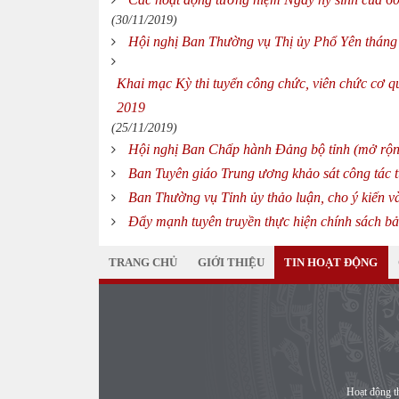
(30/11/2019)
Hội nghị Ban Thường vụ Thị ủy Phổ Yên tháng
Khai mạc Kỳ thi tuyển công chức, viên chức cơ q
2019
(25/11/2019)
Hội nghị Ban Chấp hành Đảng bộ tỉnh (mở rộn
Ban Tuyên giáo Trung ương khảo sát công tác t
Ban Thường vụ Tỉnh ủy thảo luận, cho ý kiến v
Đẩy mạnh tuyên truyền thực hiện chính sách bả
TRANG CHỦ
GIỚI THIỆU
TIN HOẠT ĐỘNG
Hoạt động t