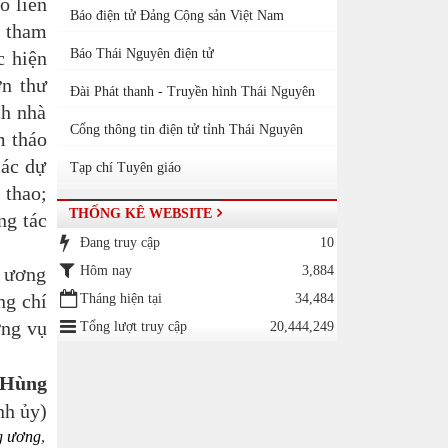
ó liên
Báo điện tử Đảng Cộng sản Việt Nam
n tham
Báo Thái Nguyên điện tử
c hiện
ơn thư
Đài Phát thanh - Truyền hình Thái Nguyên
ch nhà
Cổng thông tin điện tử tỉnh Thái Nguyên
m tháo
các dự
Tạp chí Tuyên giáo
 thao;
THỐNG KÊ WEBSITE
ng tác
Đang truy cập
10
g ương
Hôm nay
3,884
ng chí
Tháng hiện tại
34,484
ờng vụ
Tổng lượt truy cập
20,444,249
ng
nh ủy)
g ương
,