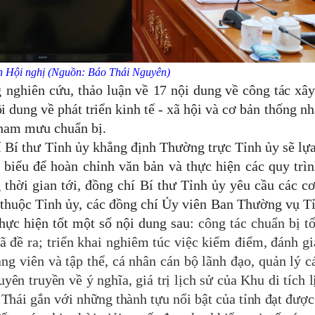
 Hội nghị (Nguồn: Báo Thái Nguyên)
 nghiên cứu, thảo luận
về
17 nội dung về công tác xâ
 dung về phát triển kinh tế - xã hội
và cơ bản thống nh
tham mưu chuẩn bị.
 Bí thư Tỉnh ủy khẳng định Thường trực Tỉnh ủy sẽ lự
 biểu để hoàn chỉnh
văn bản và thực hiện các quy trìn
 thời gian
tới, đồng chí Bí thư Tỉnh ủy yêu cầu các c
 thuộc
Tỉnh ủy, các đồng chí Ủy viên Ban Thường vụ T
hực hiện tốt một số nội dung sau:
công tác chuẩn bị t
ã đề ra;
triển khai nghiêm túc việc
kiểm điểm, đánh gi
ảng viên và tập thể, cá nhân cán bộ lãnh đạo, quản lý c
yên truyền về ý nghĩa, giá trị lịch sử của Khu di tích l
hái gắn với những thành tựu nổi bật của tỉnh đạt được