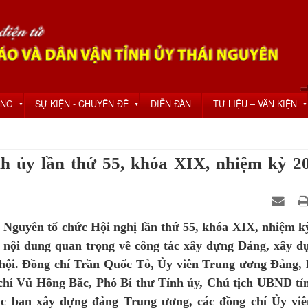
ỘNG
SỰ KIỆN - CHUYÊN ĐỀ
DIỄN ĐÀN
TƯ LIỆU – VĂN KIỆN
▼
▼
▼
 ủy lần thứ 55, khóa XIX, nhiệm kỳ 20
Nguyên tổ chức Hội nghị lần thứ 55, khóa XIX, nhiệm k
ều nội dung quan trọng về công tác xây dựng Đảng, xây d
xã hội. Đồng chí Trần Quốc Tỏ, Ủy viên Trung ương Đảng, 
hí Vũ Hồng Bắc, Phó Bí thư Tỉnh ủy, Chủ tịch UBND tỉ
các ban xây dựng đảng Trung ương, các đồng chí Ủy vi