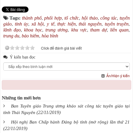
Tags:
thành phố
,
phối hợp
,
tổ chức
,
hội thảo
,
công tác
,
tuyên
giáo
,
tỉnh ủy
,
xã hội
,
y tế
,
thực hiện
,
thái nguyên
,
tuyên truyền
,
lãnh đạo
,
khoa học
,
trung ương
,
khu vực
,
tham dự
,
liên quan
,
trung du
,
bảo hiểm
,
hòa bình
Click để đánh giá bài viết
Ý kiến bạn đọc
Ẩn/Hiện ý kiến
Những tin mới hơn
Ban Tuyên giáo Trung ương khảo sát công tác tuyên giáo tại
(22/11/2019)
tỉnh Thái Nguyên
Hội nghị Ban Chấp hành Đảng bộ tỉnh (mở rộng) lần thứ 21
(22/11/2019)