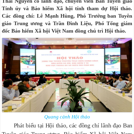
Thái Nguyên có lãnh đạo, chuyên viên Ban Tuyên giáo
Tỉnh ủy và Bảo hiểm Xã hội tỉnh tham dự Hội thảo.
Các đồng chí: Lê Mạnh Hùng, Phó Trưởng ban Tuyên
giáo Trung ương và Trần Đình Liệu, Phó Tổng giám
đốc Bảo hiểm Xã hội Việt Nam đồng chủ trì Hội thảo.
Quang cảnh Hội thảo
Phát biểu tại Hội thảo, các đồng chí lãnh đạo Ban
Tuyên giáo Trung ương, Bảo hiểm Xã hội Việt Nam