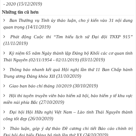
(15/12/2019)
- 2020
Những tin cũ hơn
Ban Thường vụ Tỉnh ủy thảo luận, cho ý kiến vào 31 nội dung
(14/11/2019)
quan trọng
Phát động Cuộc thi “Tìm hiểu lịch sử Đại đội TNXP 915”
(11/11/2019)
Kỷ niệm 65 năm Ngày thành lập Đảng bộ Khối các cơ quan tỉnh
(03/11/2019)
Thái Nguyên (02/11/1954 - 02/11/2019)
Thông báo nhanh kết quả Hội nghị lần thứ 11 Ban Chấp hành
(31/10/2019)
Trung ương Đảng khóa XII
(30/10/2019)
Giao ban báo chí tháng 10/2019
Hội thi tuyên truyền viên bảo hiểm xã hội, bảo hiểm y tế khu vực
(27/10/2019)
miền núi phía Bắc
Đại hội Hội Hữu nghị Việt Nam – Lào tỉnh Thái Nguyên thành
(26/10/2019)
công tốt đẹp
Thảo luận, góp ý dự thảo Đề cương chi tiết Báo cáo chính trị
(24/10/2019)
Đại hội đại biểu Đảng bộ tỉnh lần thứ XX