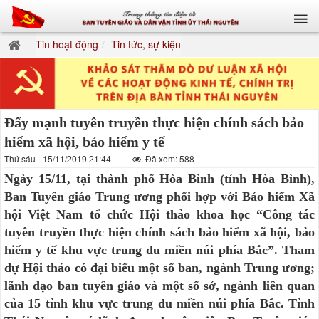
Tin hoạt động
Tin tức, sự kiện
Đẩy mạnh tuyên truyền thực hiện chính sách bảo
hiểm xã hội, bảo hiểm y tế
Thứ sáu - 15/11/2019 21:44
Đã xem: 588
Ngày 15/11, tại thành phố Hòa Bình (tỉnh Hòa Bình),
Ban Tuyên giáo Trung ương phối hợp với Bảo hiểm Xã
hội Việt Nam tổ chức Hội thảo khoa học “Công tác
tuyên truyền thực hiện chính sách bảo hiểm xã hội, bảo
hiểm y tế khu vực trung du miền núi phía Bắc”. Tham
dự Hội thảo có đại biểu một số ban, ngành Trung ương;
lãnh đạo ban tuyên giáo và một số sở, ngành liên quan
của 15 tỉnh khu vực trung du miền núi phía Bắc. Tỉnh