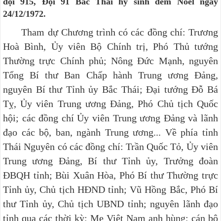
đội 915, Đội 91 Bắc Thái hy sinh đêm Noel ngày
24/12/1972.
Tham dự Chương trình có các đồng chí: Trương
Hoà Bình, Ủy viên Bộ Chính trị, Phó Thủ tướng
Thường trực Chính phủ; Nông Đức Mạnh, nguyên
Tổng Bí thư Ban Chấp hành Trung ương Đảng,
nguyên Bí thư Tỉnh ủy Bắc Thái; Đại tướng Đỗ Bá
Tỵ, Ủy viên Trung ương Đảng, Phó Chủ tịch Quốc
hội; các đồng chí Ủy viên Trung ương Đảng và lãnh
đạo các bộ, ban, ngành Trung ương... Về phía tỉnh
Thái Nguyên có các đồng chí: Trần Quốc Tỏ, Ủy viên
Trung ương Đảng, Bí thư Tỉnh ủy, Trưởng đoàn
ĐBQH tỉnh; Bùi Xuân Hòa, Phó Bí thư Thường trực
Tỉnh ủy, Chủ tịch HĐND tỉnh; Vũ Hồng Bắc, Phó Bí
thư Tỉnh ủy, Chủ tịch UBND tỉnh; nguyên lãnh đạo
tỉnh qua các thời kỳ; Mẹ Việt Nam anh hùng; cán bộ