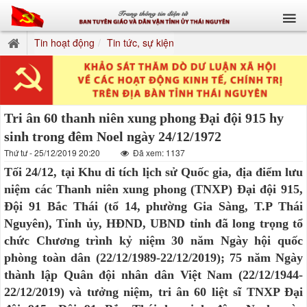
Tin hoạt động
Tin tức, sự kiện
Tri ân 60 thanh niên xung phong Đại đội 915 hy
sinh trong đêm Noel ngày 24/12/1972
Thứ tư - 25/12/2019 20:20
Đã xem: 1137
Tối 24/12, tại Khu di tích lịch sử Quốc gia, địa điểm lưu
niệm các Thanh niên xung phong (TNXP) Đại đội 915,
Đội 91 Bắc Thái (tổ 14, phường Gia Sàng, T.P Thái
Nguyên), Tỉnh ủy, HĐND, UBND tỉnh đã long trọng tổ
chức Chương trình kỷ niệm 30 năm Ngày hội quốc
phòng toàn dân (22/12/1989-22/12/2019); 75 năm Ngày
thành lập Quân đội nhân dân Việt Nam (22/12/1944-
22/12/2019) và tưởng niệm, tri ân 60 liệt sĩ TNXP Đại