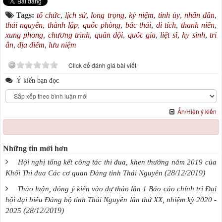
Tags:
tổ chức
,
lịch sử
,
long trọng
,
kỷ niệm
,
tỉnh ủy
,
nhân dân
,
thái nguyên
,
thành lập
,
quốc phòng
,
bắc thái
,
di tích
,
thanh niên
,
xung phong
,
chương trình
,
quân đội
,
quốc gia
,
liệt sĩ
,
hy sinh
,
tri
ân
,
địa điểm
,
lưu niệm
Click để đánh giá bài viết
Ý kiến bạn đọc
Ẩn/Hiện ý kiến
Những tin mới hơn
Hội nghị tổng kết công tác thi đua, khen thưởng năm 2019 của
(28/12/2019)
Khối Thi đua Các cơ quan Đảng tỉnh Thái Nguyên
Thảo luận, đóng ý kiến vào dự thảo lần 1 Báo cáo chính trị Đại
hội đại biểu Đảng bộ tỉnh Thái Nguyên lần thứ XX, nhiệm kỳ 2020 -
(28/12/2019)
2025