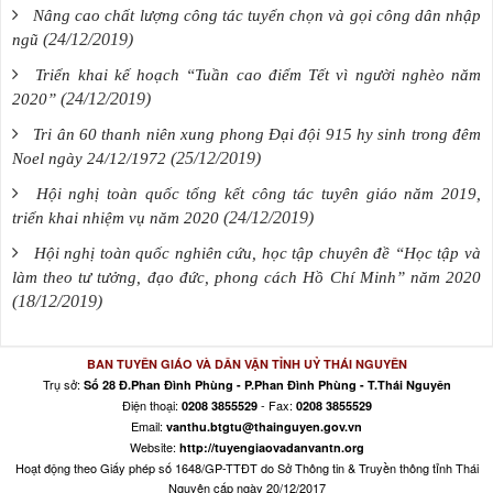
Nâng cao chất lượng công tác tuyển chọn và gọi công dân nhập
(24/12/2019)
ngũ
Triển khai kế hoạch “Tuần cao điểm Tết vì người nghèo năm
(24/12/2019)
2020”
Tri ân 60 thanh niên xung phong Đại đội 915 hy sinh trong đêm
(25/12/2019)
Noel ngày 24/12/1972
Hội nghị toàn quốc tổng kết công tác tuyên giáo năm 2019,
(24/12/2019)
triển khai nhiệm vụ năm 2020
Hội nghị toàn quốc nghiên cứu, học tập chuyên đề “Học tập và
làm theo tư tưởng, đạo đức, phong cách Hồ Chí Minh” năm 2020
(18/12/2019)
BAN TUYÊN GIÁO VÀ DÂN VẬN TỈNH UỶ THÁI NGUYÊN
Trụ sở:
Số 28 Đ.Phan Đình Phùng - P.Phan Đình Phùng - T.Thái Nguyên
Điện thoại:
- Fax:
0208 3855529
0208 3855529
Email:
vanthu.btgtu@thainguyen.gov.vn
Website:
http://tuyengiaovadanvantn.org
Hoạt động theo Giấy phép số 1648/GP-TTĐT do Sở Thông tin & Truyền thông tỉnh Thái
Nguyên cấp ngày 20/12/2017