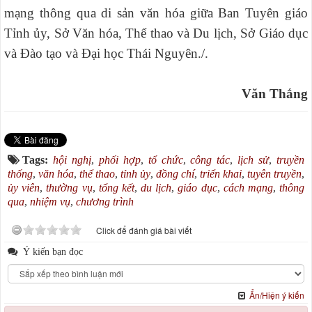
mạng thông qua di sản văn hóa giữa Ban Tuyên giáo
Tỉnh ủy, Sở Văn hóa, Thể thao và Du lịch, Sở Giáo dục
và Đào tạo và Đại học Thái Nguyên./.
Văn Thắng
Tags:
hội nghị
,
phối hợp
,
tổ chức
,
công tác
,
lịch sử
,
truyền
thống
,
văn hóa
,
thể thao
,
tỉnh ủy
,
đồng chí
,
triển khai
,
tuyên truyền
,
ủy viên
,
thường vụ
,
tổng kết
,
du lịch
,
giáo dục
,
cách mạng
,
thông
qua
,
nhiệm vụ
,
chương trình
Click để đánh giá bài viết
Ý kiến bạn đọc
Ẩn/Hiện ý kiến