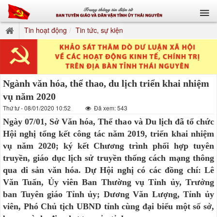
Tin hoạt động
Tin tức, sự kiện
Ngành văn hóa, thể thao, du lịch triển khai nhiệm
vụ năm 2020
Thứ tư - 08/01/2020 10:52
Đã xem: 543
Ngày 07/01, Sở Văn hóa, Thể thao và Du lịch đã tổ chức
Hội nghị tổng kết công tác năm 2019, triển khai nhiệm
vụ năm 2020; ký kết Chương trình phối hợp tuyên
truyền, giáo dục lịch sử truyền thống cách mạng thông
qua di sản văn hóa. Dự Hội nghị có các đồng chí: Lê
Văn Tuấn, Ủy viên Ban Thường vụ Tỉnh ủy, Trưởng
ban Tuyên giáo Tỉnh ủy; Dương Văn Lượng, Tỉnh ủy
viên, Phó Chủ tịch UBND tỉnh cùng đại biểu một số sở,