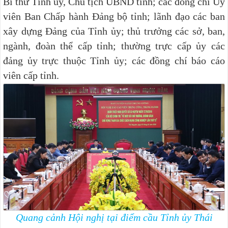
Bí thư Tỉnh ủy, Chủ tịch UBND tỉnh; các đồng chí Ủy
viên Ban Chấp hành Đảng bộ tỉnh; lãnh đạo các ban
xây dựng Đảng của Tỉnh ủy; thủ trưởng các sở, ban,
ngành, đoàn thể cấp tỉnh; thường trực cấp ủy các
đảng ủy trực thuộc Tỉnh ủy; các đồng chí báo cáo
viên cấp tỉnh
.
Quang cảnh Hội nghị tại điểm cầu Tỉnh ủy Thái