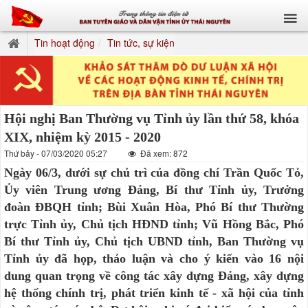
Tin hoạt động
Tin tức, sự kiện
Hội nghị Ban Thường vụ Tỉnh ủy lần thứ 58, khóa
XIX, nhiệm kỳ 2015 - 2020
Thứ bảy - 07/03/2020 05:27
Đã xem: 872
Ngày 06/3, dưới sự chủ trì của đồng chí Trần Quốc Tỏ,
Ủy viên Trung ương Đảng, Bí thư Tỉnh ủy, Trưởng
đoàn ĐBQH tỉnh; Bùi Xuân Hòa, Phó Bí thư Thường
trực Tỉnh ủy, Chủ tịch HĐND tỉnh; Vũ Hồng Bắc, Phó
Bí thư Tỉnh ủy, Chủ tịch UBND tỉnh, Ban Thường vụ
Tỉnh ủy đã họp, thảo luận và cho ý kiến vào 16 nội
dung quan trọng về công tác xây dựng Đảng, xây dựng
hệ thống chính trị, phát triển kinh tế - xã hội của tỉnh