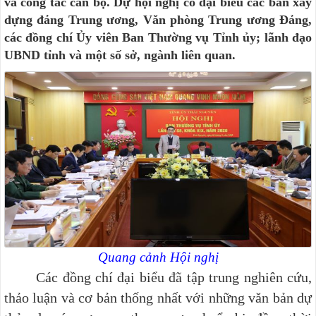
và công tác cán bộ. Dự hội nghị có đại biểu các ban xây
dựng đảng Trung ương, Văn phòng Trung ương Đảng,
các đồng chí Ủy viên Ban Thường vụ Tỉnh ủy; lãnh đạo
UBND tỉnh và một số sở, ngành liên quan.
Quang cảnh Hội nghị
C
ác đồng
chí đại
biểu đã tập trung nghiên cứu,
thảo luận
và cơ bản thống nhất với những văn bản dự