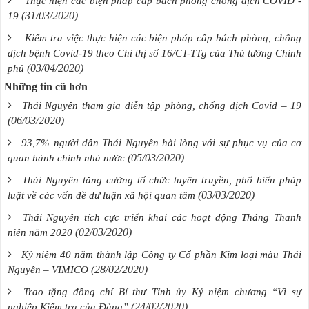
Thực hiện các biện pháp cấp bách phòng chống dịch COVID -
(31/03/2020)
19
Kiểm tra việc thực hiện các biện pháp cấp bách phòng, chống
dịch bệnh Covid-19 theo Chỉ thị số 16/CT-TTg của Thủ tướng Chính
(03/04/2020)
phủ
Những tin cũ hơn
Thái Nguyên tham gia diễn tập phòng, chống dịch Covid – 19
(06/03/2020)
93,7% người dân Thái Nguyên hài lòng với sự phục vụ của cơ
(05/03/2020)
quan hành chính nhà nước
Thái Nguyên tăng cường tổ chức tuyên truyền, phổ biến pháp
(03/03/2020)
luật về các vấn đề dư luận xã hội quan tâm
Thái Nguyên tích cực triển khai các hoạt động Tháng Thanh
(02/03/2020)
niên năm 2020
Kỷ niệm 40 năm thành lập Công ty Cổ phần Kim loại màu Thái
(28/02/2020)
Nguyên – VIMICO
Trao tặng đồng chí Bí thư Tỉnh ủy Kỷ niệm chương “Vì sự
(24/02/2020)
nghiệp Kiểm tra của Đảng”