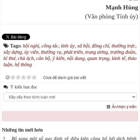
Mạnh Hùng
(Văn phòng Tỉnh ủy)
Tags:
hội nghị
,
công tác
,
tỉnh ủy
,
xã hội
,
đồng chí
,
thường trực
,
xây dựng
,
ủy viên
,
thường vụ
,
phát triển
,
trung ương
,
trưởng đoàn
,
bí thư
,
chủ tịch
,
cán bộ
,
ý kiến
,
nội dung
,
quan trọng
,
kinh tế
,
thảo
luận
,
hệ thống
Click để đánh giá bài viết
Ý kiến bạn đọc
Ẩn/Hiện ý kiến
Những tin mới hơn
Bổ sung một số quy định về điều kiện công bố hết dịch bệnh