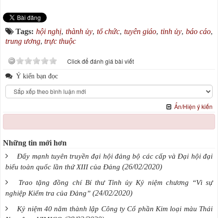
Tags:
hội nghị
,
thành ủy
,
tổ chức
,
tuyên giáo
,
tỉnh ủy
,
báo cáo
,
trung ương
,
trực thuộc
Click để đánh giá bài viết
Ý kiến bạn đọc
Ẩn/Hiện ý kiến
Những tin mới hơn
Đẩy mạnh tuyên truyền đại hội đảng bộ các cấp và Đại hội đại
(26/02/2020)
biểu toàn quốc lần thứ XIII của Đảng
Trao tặng đồng chí Bí thư Tỉnh ủy Kỷ niệm chương “Vì sự
(24/02/2020)
nghiệp Kiểm tra của Đảng”
Kỷ niệm 40 năm thành lập Công ty Cổ phần Kim loại màu Thái