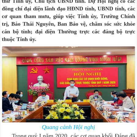
thư Tỉnh ủy, Chủ tịch UBND tỉnh. Dự Hội nghị có các
đồng chí đại diện lãnh đạo HĐND tỉnh, UBND tỉnh, các
cơ quan tham mưu, giúp việc Tỉnh ủy, Trường Chính
trị, Báo Thái Nguyên, Ban Bảo vệ, chăm sóc sức khỏe
cán bộ tỉnh; đại diện Thường trực các đảng bộ trực
thuộc Tỉnh ủy.
Quang cảnh Hội nghị
Trong quý I năm 2020, các cơ quan khối Đảng đã