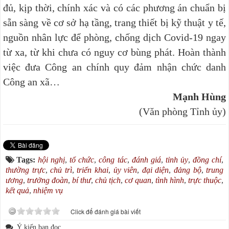
đủ, kịp thời, chính xác và có các phương án chuẩn bị
sẵn sàng về cơ sở hạ tầng, trang thiết bị kỹ thuật y tế,
nguồn nhân lực để phòng, chống dịch Covid-19 ngay
từ xa, từ khi chưa có nguy cơ bùng phát. Hoàn thành
việc đưa Công an chính quy đảm nhận chức danh
Công an xã…
Mạnh Hùng
(Văn phòng Tỉnh ủy)
Tags:
hội nghị
,
tổ chức
,
công tác
,
đánh giá
,
tỉnh ủy
,
đồng chí
,
thường trực
,
chủ trì
,
triển khai
,
ủy viên
,
đại diện
,
đảng bộ
,
trung
ương
,
trưởng đoàn
,
bí thư
,
chủ tịch
,
cơ quan
,
tình hình
,
trực thuộc
,
kết quả
,
nhiệm vụ
Click để đánh giá bài viết
Ý kiến bạn đọc