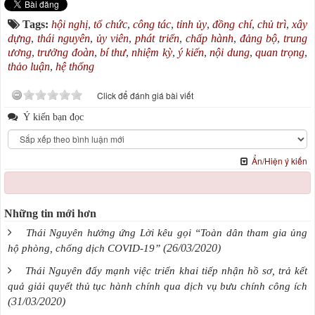
Tags:
hội nghị
,
tổ chức
,
công tác
,
tỉnh ủy
,
đồng chí
,
chủ trì
,
xây
dựng
,
thái nguyên
,
ủy viên
,
phát triển
,
chấp hành
,
đảng bộ
,
trung
ương
,
trưởng đoàn
,
bí thư
,
nhiệm kỳ
,
ý kiến
,
nội dung
,
quan trọng
,
thảo luận
,
hệ thống
Click để đánh giá bài viết
Ý kiến bạn đọc
Ẩn/Hiện ý kiến
Những tin mới hơn
Thái Nguyên hưởng ứng Lời kêu gọi “Toàn dân tham gia ủng
(26/03/2020)
hộ phòng, chống dịch COVID-19”
Thái Nguyên đẩy mạnh việc triển khai tiếp nhận hồ sơ, trả kết
quả giải quyết thủ tục hành chính qua dịch vụ bưu chính công ích
(31/03/2020)