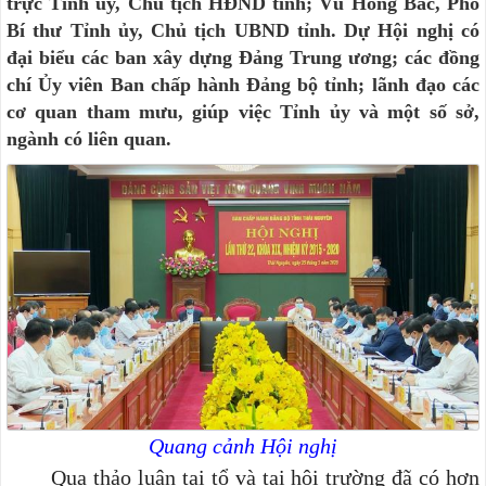
trực Tỉnh ủy, Chủ tịch HĐND tỉnh; Vũ Hồng Bắc, Phó
Bí thư Tỉnh ủy, Chủ tịch UBND tỉnh. Dự Hội nghị có
đại biểu các ban xây dựng Đảng Trung ương; các đồng
chí Ủy viên Ban chấp hành Đảng bộ tỉnh; lãnh đạo các
cơ quan tham mưu, giúp việc Tỉnh ủy và một số sở,
ngành có liên quan.
Quang cảnh Hội nghị
Qua thảo luận tại tổ và tại hội trường
đã có
hơn