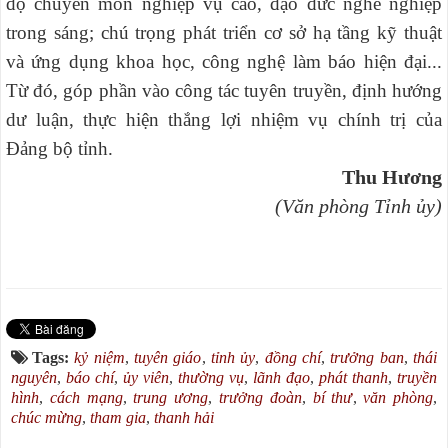
độ chuyên môn nghiệp vụ cao, đạo đức nghề nghiệp
trong sáng; chú trọng phát triển cơ sở hạ tầng kỹ thuật
và ứng dụng khoa học, công nghệ làm báo hiện đại...
T
ừ đó, góp phần vào công tác tuyên truyền, định hướng
dư luận, thực hiện thắng lợi nhiệm vụ chính trị của
Đảng bộ tỉnh.
Thu Hương
(Văn phòng Tỉnh ủy)
Tags:
kỷ niệm
,
tuyên giáo
,
tỉnh ủy
,
đồng chí
,
trưởng ban
,
thái
nguyên
,
báo chí
,
ủy viên
,
thường vụ
,
lãnh đạo
,
phát thanh
,
truyền
hình
,
cách mạng
,
trung ương
,
trưởng đoàn
,
bí thư
,
văn phòng
,
chúc mừng
,
tham gia
,
thanh hải