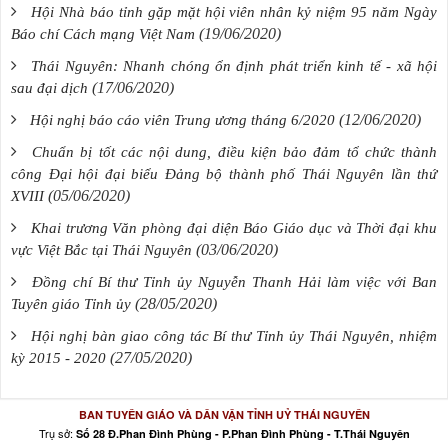
Hội Nhà báo tỉnh gặp mặt hội viên nhân kỷ niệm 95 năm Ngày
(19/06/2020)
Báo chí Cách mạng Việt Nam
Thái Nguyên: Nhanh chóng ổn định phát triển kinh tế - xã hội
(17/06/2020)
sau đại dịch
(12/06/2020)
Hội nghị báo cáo viên Trung ương tháng 6/2020
Chuẩn bị tốt các nội dung, điều kiện bảo đảm tổ chức thành
công Đại hội đại biểu Đảng bộ thành phố Thái Nguyên lần thứ
(05/06/2020)
XVIII
Khai trương Văn phòng đại diện Báo Giáo dục và Thời đại khu
(03/06/2020)
vực Việt Bắc tại Thái Nguyên
Đồng chí Bí thư Tỉnh ủy Nguyễn Thanh Hải làm việc với Ban
(28/05/2020)
Tuyên giáo Tỉnh ủy
Hội nghị bàn giao công tác Bí thư Tỉnh ủy Thái Nguyên, nhiệm
(27/05/2020)
kỳ 2015 - 2020
BAN TUYÊN GIÁO VÀ DÂN VẬN TỈNH UỶ THÁI NGUYÊN
Trụ sở:
Số 28 Đ.Phan Đình Phùng - P.Phan Đình Phùng - T.Thái Nguyên