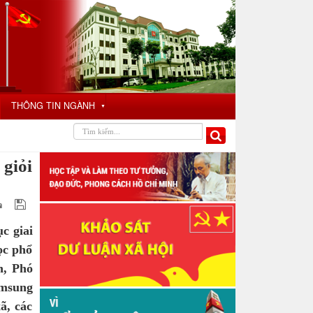
THÔNG TIN NGÀNH
▼
 giỏi
c giai
ọc phổ
h, Phó
amsung
ã, các