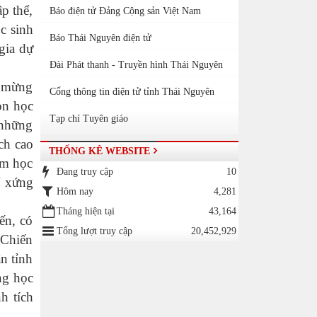
p thể,
Báo điện tử Đảng Cộng sản Việt Nam
c sinh
Báo Thái Nguyên điện tử
gia dự
Đài Phát thanh - Truyền hình Thái Nguyên
c mừng
Cổng thông tin điện tử tỉnh Thái Nguyên
ọn học
Tạp chí Tuyên giáo
 những
ích cao
THỐNG KÊ WEBSITE
em học
Đang truy cập
10
ể xứng
Hôm nay
4,281
Tháng hiện tại
43,164
ến, có
Tổng lượt truy cập
20,452,929
 Chiến
n tỉnh
ng học
h tích