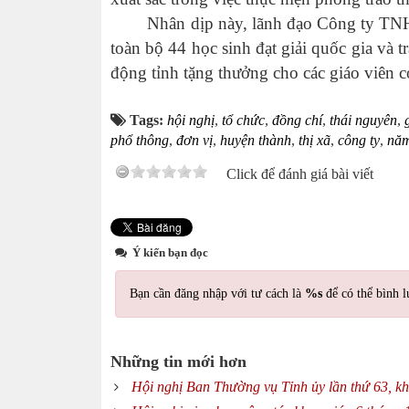
Nhân dịp này, lãnh đạo Công ty TNHH 
toàn bộ 44 học sinh đạt giải quốc gia và
động tỉnh tặng thưởng cho các giáo viên có
Tags:
hội nghị
,
tổ chức
,
đồng chí
,
thái nguyên
,
phổ thông
,
đơn vị
,
huyện thành
,
thị xã
,
công ty
,
năm
Click để đánh giá bài viết
Ý kiến bạn đọc
Bạn cần đăng nhập với tư cách là
%s
để có thể bình l
Những tin mới hơn
Hội nghị Ban Thường vụ Tỉnh ủy lần thứ 63, k