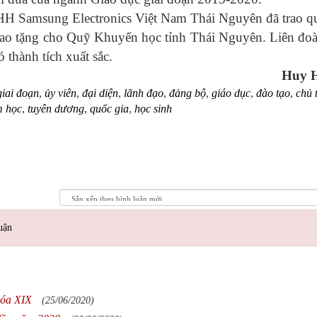
Samsung Electronics Việt Nam Thái Nguyên đã trao q
 trao tặng cho Quỹ Khuyến học tỉnh Thái Nguyên. Liên đo
 thành tích xuất sắc.
Huy 
giai đoạn
,
ủy viên
,
đại diện
,
lãnh đạo
,
đảng bộ
,
giáo dục
,
đào tạo
,
chủ 
 học
,
tuyên dương
,
quốc gia
,
học sinh
uận
hóa XIX
(25/06/2020)