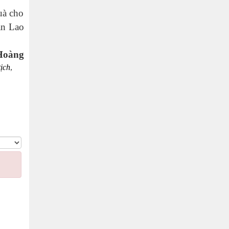
uà cho
àn Lao
Hoàng
tịch
,