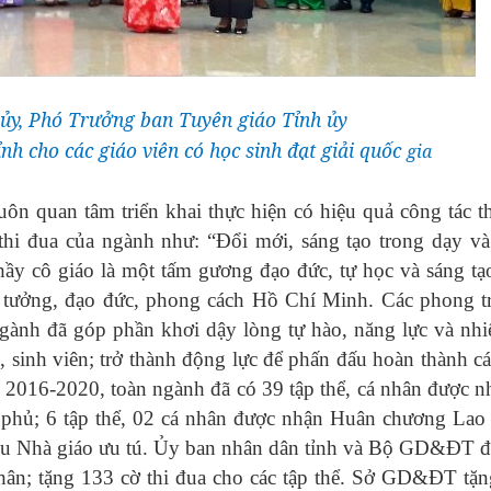
ủy, Phó Trưởng ban Tuyên giáo Tỉnh ủy
h cho các giáo viên có học sinh đạt giải quốc
gia
uan tâm triển khai thực hiện có hiệu quả công tác th
hi đua của ngành như: “Đổi mới, sáng tạo trong dạy và
hầy cô giáo là một tấm gương đạo đức, tự học và sáng tạ
tư tưởng, đạo đức, phong cách Hồ Chí Minh. Các phong tr
ngành đã góp phần khơi dậy lòng tự hào, năng lực và nhiệ
h, sinh viên; trở thành động lực để phấn đấu hoàn thành c
n 2016-2020, toàn ngành đã có 39 tập thể, cá nhân được n
 phủ; 6 tập thể, 02 cá nhân được nhận Huân chương Lao
iệu Nhà giáo ưu tú. Ủy ban nhân dân tỉnh và Bộ GD&ĐT đ
hân; tặng 133 cờ thi đua cho các tập thể. Sở GD&ĐT tặn