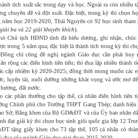
ành tích xuất sắc trong dạy và học. Ngoài ra còn nhiều tậ
g chuyên đề và đột xuất. Đặc biệt, trong kỳ thi chọn họ
g năm học 2019-2020, Thái Nguyên có 92 học sinh tham 
 giải ba và 22 giải khuyến khích
).
ó Chủ tịch HĐND tỉnh đã biểu dương, ghi nhận, chú
ợc trong 5 năm qua; đặc biệt là thành tích trong kỳ thi ch
 Đồng chí cũng đề nghị ngành Giáo dục cần phát huy
hân rộng các điển hình tiên tiến; thi đua lập nhiều thành t
các cấp nhiệm kỳ 2020-2025; đồng thời mong muốn các 
 đức, luyện tài, nuôi dưỡng những khát vọng và ước mơ đ
 hương, đất nước.
các phần thưởng cho tập thể, cá nhân điển hình tiên ti
 tướng Chính phủ cho Trường THPT Gang Thép; danh hiệu
h đạo Sở; Bằng khen của Bộ GD&ĐT và của Ủy ban nhân dâ
inh đạt giải kỳ thi chọn học sinh giỏi quốc gia lớp 12 Tru
 tặng giấy khen cho 73 tập thể, 105 cá nhân có thàn
thi đua của ngành Giáo dục giai đoạn 2015-2020.