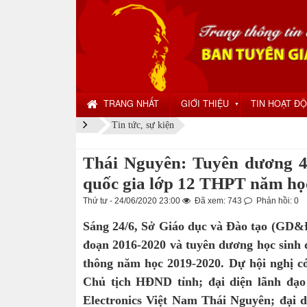
TRANG NHẤT
GIỚI THIỆU
TIN HOẠT Đ
▼
Tin tức, sự kiện
Thái Nguyên: Tuyên dương 44 
quốc gia lớp 12 THPT năm họ
Thứ tư - 24/06/2020 23:00
Đã xem: 743
Phản hồi: 0
Sáng 24/6, Sở Giáo dục và Đào tạo (GD&ĐT
đoạn 2016-2020 và tuyên dương học sinh đ
thông năm học 2019-2020. Dự hội nghị c
Chủ tịch HĐND tỉnh; đại diện lãnh đạ
Electronics Việt Nam Thái Nguyên; đại d