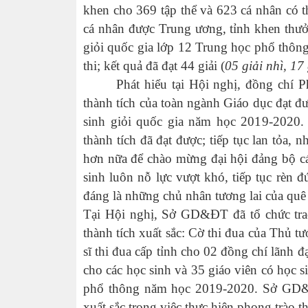
khen cho 369 tập thể và 623 cá nhân có th
cá nhân được Trung ương, tỉnh khen thưởn
giỏi quốc gia lớp 12 Trung học phổ thôn
thi; kết quả đã đạt 44 giải (
05 giải nhì, 17
Phát hiểu tại Hội nghị, đồng chí Ph
thành tích của toàn ngành Giáo dục đạt đư
sinh giỏi quốc gia năm học 2019-2020.
thành tích đã đạt được; tiếp tục lan tỏa, n
hơn nữa để chào mừng đại hội đảng bộ 
sinh luôn nỗ lực vượt khó, tiếp tục rèn
đáng là những chủ nhân tương lai của quê
Tại Hội nghị, Sở GD&ĐT đã tổ chức trao 
thành tích xuất sắc: Cờ thi đua của Thủ
sĩ thi đua cấp tỉnh cho 02 đồng chí lãn
cho các học sinh và 35 giáo viên có học s
phổ thông năm học 2019-2020. Sở GD&ĐT
xuất sắc trong việc thực hiện phong trào 