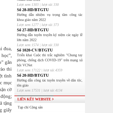
Lượt xem:1303 | lượt tải:330
Số 28-HD/BTGTU
Hướng dẫn nhiệm vụ trọng tâm công tác
khoa giáo năm 2022
Lượt xem:1277 | lượt tải:373
Số 27-HD/BTGTU
Hướng dẫn tuyên truyền kỷ niệm các ngày lễ
lớn năm 2022
Lượt xem:1574 | lượt tải:330
i đua,
Số 1020-CV/BTGTU
 học”,
Triển khai Cuộc thi trắc nghiệm “Chung tay
phòng, chống dịch COVID-19” trên mạng xã
o” gắn
hội VCNet
ào thi
Lượt xem:17122 | lượt tải:4359
t tình
Số 20-HD/BTGTU
Hướng dẫn công tác tuyên truyền về dân tộc,
ác mục
tôn giáo
hận cờ
Lượt xem:17531 | lượt tải:4134
 động;
LIÊN KẾT WEBSITE
ã tặng
Tạp chí Cộng sản
g giấy