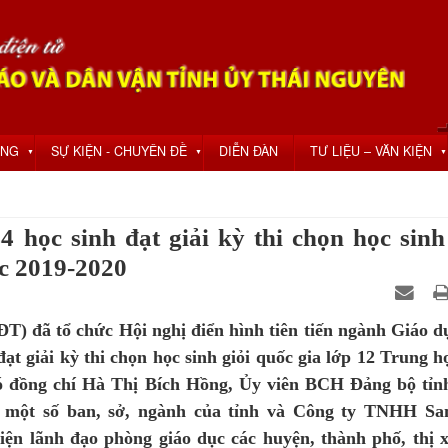
ỘNG
SỰ KIỆN - CHUYÊN ĐỀ
DIỄN ĐÀN
TƯ LIỆU – VĂN KIỆN
▼
▼
▼
học sinh đạt giải kỳ thi chọn học sinh
c 2019-2020
) đã tổ chức Hội nghị điển hình tiên tiến ngành Giáo dụ
ạt giải kỳ thi chọn học sinh giỏi quốc gia lớp 12 Trung h
ó đồng chí Hà Thị Bích Hồng, Ủy viên BCH Đảng bộ tỉn
o một số ban, sở, ngành của tỉnh và Công ty TNHH S
iện lãnh đạo phòng giáo dục các huyện, thành phố, thị x