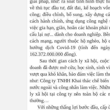
giải pháp, như: rà soát tình hình thực 
về thủ tục đầu tư, đất đai, kế hoạch vốn
công
;
điều chỉnh, bổ sung, xây dựng cá
cách hành chính, ứng dụng công nghệ t
việc gia hạn, gi
ãn, hoãn các khoản phải n
cấu lại nợ... dành cho doanh nghiệp.
Bên
cách mạng, người thuộc hộ nghèo, hộ c
hưởng dịch Covid-19 (tính đến ngày
162.372.000
.
000 đồng).
Sau thời gian cách ly xã hội, cuộc 
doanh đã được mở cửa; học sinh, sinh vi
vượt qua khó khăn, bảo đảm việc làm th
như
: Công ty TNHH Khai thác chế biến 
nước ngoài và công nhân làm việc. Nhữn
ly xã hội tại công ty nên toàn bộ các
th
ường…
Với những thắng lợi bước đầu, cấp ủy,