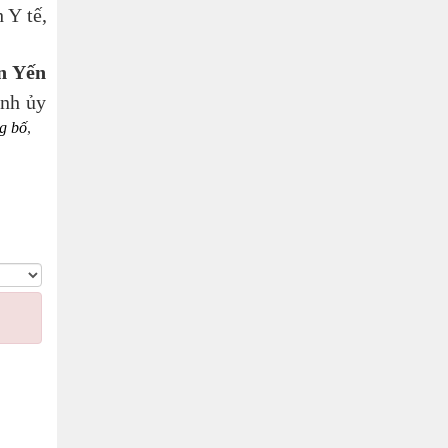
 Y tế,
n Yến
ỉnh ủy
g bố
,