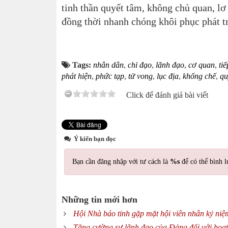
tinh thần quyết tâm, không chủ quan, lơ
đồng thời
nhanh chóng khôi phục phát tr
Tags:
nhân dân
,
chỉ đạo
,
lãnh đạo
,
cơ quan
,
tiế
phát hiện
,
phức tạp
,
tử vong
,
lục địa
,
khống chế
,
qu
Click để đánh giá bài viết
Ý kiến bạn đọc
Bạn cần đăng nhập với tư cách là
%s
để có thể bình l
Những tin mới hơn
Hội Nhà báo tỉnh gặp mặt hội viên nhân kỷ n
Tăng cường sự lãnh đạo của Đảng đối với hoạ