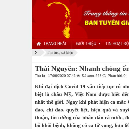
TRANG NHẤT
GIỚI THIỆU
TIN HOẠT Đ
▼
Tin tức, sự kiện
Thái Nguyên: Nhanh chóng ổn đ
Thứ tư - 17/06/2020 07:41
Đã xem: 568
Phản hồi: 0
Khi đại dịch Covid-19 vẫn tiếp tục có nh
biệt là châu Mỹ, Việt Nam được biết đế
nhất thế giới. Ngay khi phát hiện ca mắc 
đạo, chỉ đạo, quyết liệt, hiệu quả và x
thuận, tin tưởng của nhân dân cả nước, đ
bố khỏi bệnh, không có ca tử vong, hơn 6