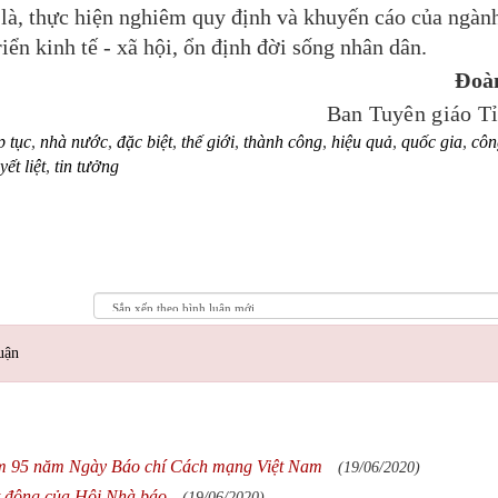
 là, thực hiện nghiêm quy định và khuyến cáo của ngành
iển kinh tế
-
x
ã hội, ổn định đời sống nhân dân.
Đoà
Ban Tuyên giáo T
p tục
,
nhà nước
,
đặc biệt
,
thế giới
,
thành công
,
hiệu quả
,
quốc gia
,
côn
yết liệt
,
tin tưởng
uận
iệm 95 năm Ngày Báo chí Cách mạng Việt Nam
(19/06/2020)
t động của Hội Nhà báo
(19/06/2020)