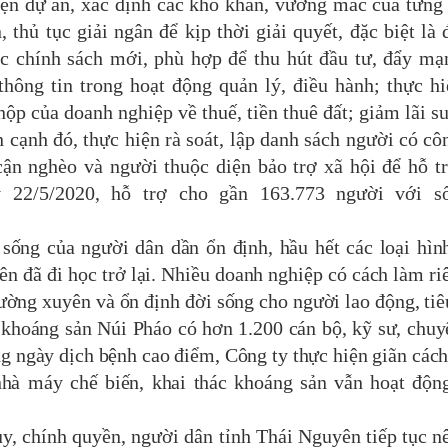
hiện dự án, xác định các khó khăn, vướng mắc của từng 
, thủ tục giải ngân để kịp thời giải quyết,
đặc biệt là đ
c chính sách mới, phù hợp để thu hút đầu tư, đẩy mạn
hông tin trong hoạt động quản lý, điều hàn
h;
thực hi
ộp của doanh nghiệp về thuế, tiền thuê đất; giảm lãi su
 cạnh đó, t
hực hiện rà soát, lập danh sách người có cô
ận nghèo và người thuộc diện bảo trợ x
ã hội để hỗ t
 22/5/2020, hỗ trợ cho gần 163.773
ng
ười với s
sống của ng
ười dân dần
ổn định
,
hầu hết các loại h
ìn
ên đã đi học trở lại. Nhiều doanh nghiệp có cách làm ri
ường xuyên và ổn định đời sống cho
người lao động, tiê
khoáng sản Núi Pháo có hơn 1.200 cán bộ, kỹ sư, chuy
g ngày dịch bệnh cao điểm, Công ty thực hiện gi
ãn cách
 nhà máy chế biến, khai thác khoáng sản vẫn hoạt độn
 chính quyền, người dân tỉnh Thái Nguyên tiếp tục n