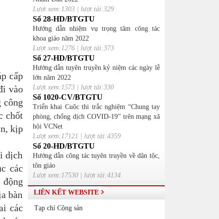
Lượt xem:1303 | lượt tải:329
Số 28-HD/BTGTU
Hướng dẫn nhiệm vụ trọng tâm công tác
khoa giáo năm 2022
Lượt xem:1276 | lượt tải:373
Số 27-HD/BTGTU
Hướng dẫn tuyên truyền kỷ niệm các ngày lễ
áp cấp
lớn năm 2022
đi vào
Lượt xem:1573 | lượt tải:330
Số 1020-CV/BTGTU
g công
Triển khai Cuộc thi trắc nghiệm “Chung tay
c chốt
phòng, chống dịch COVID-19” trên mạng xã
hội VCNet
n, kịp
Lượt xem:17121 | lượt tải:4359
Số 20-HD/BTGTU
i dịch
Hướng dẫn công tác tuyên truyền về dân tộc,
tôn giáo
ục các
Lượt xem:17530 | lượt tải:4134
c động
LIÊN KẾT WEBSITE
ịa bàn
ai các
Tạp chí Cộng sản