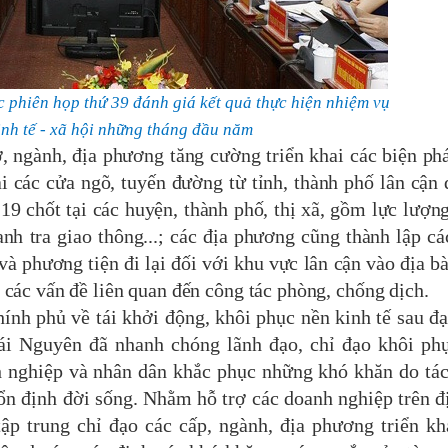
 phiên họp thứ 39 đánh giá kết quả thực hiện nhiệm vụ
kinh tế - xã hội những tháng đầu năm
, ngành, địa phương tăng cường triển khai các biện ph
ại các cửa ngõ, tuyến đường từ tỉnh, thành phố lân cận 
 19 chốt tại các huyện, thành phố, thị xã, gồm lực lượn
hanh tra giao thông...; các địa phương cũng thành lập cá
và phương tiện đi lại đối với khu vực lân cận vào địa bà
 các vấn đề liên quan đến công tác phòng, chống dịch.
 phủ về tái khởi động, khôi phục nền kinh tế sau đạ
ái Nguyên đã nhanh chóng lãnh đạo, chỉ đạo khôi ph
h nghiệp và nhân dân khắc phục những khó khăn do tá
ổn định đời sống. Nhằm hỗ trợ các doanh nghiệp trên đ
 tập trung chỉ đạo các cấp, ngành, địa phương triển kh