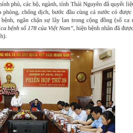
ính phủ, các bộ
,
ngành, tỉnh Thái Nguyên đ
ã quyết liệ
p phòng, chống dịch, b
ước đầu
cùng cả nước có được 
bệnh, ngăn chặn sự lây lan trong cộng đồng (số ca
ca bệnh số 178 của Việt Nam”
, hiện bệnh nhân đ
ã đượ
h).