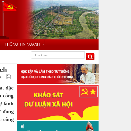
THÔNG TIN NGÀNH
▼
ịch
a, đặc
h công
ự lãnh
ự đồng
c công