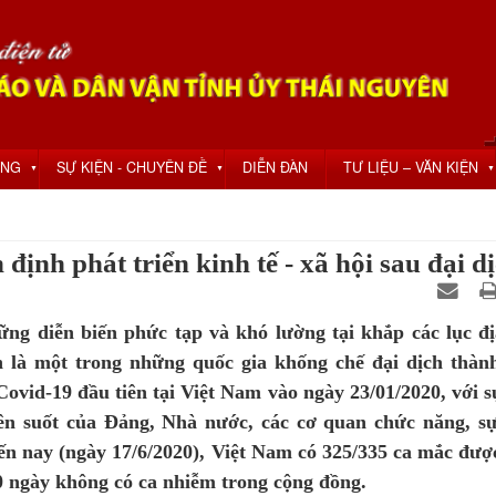
ỘNG
SỰ KIỆN - CHUYÊN ĐỀ
DIỄN ĐÀN
TƯ LIỆU – VĂN KIỆN
▼
▼
▼
ịnh phát triển kinh tế - xã hội sau đại d
ững diễn biến phức tạp và khó lường tại khắp các lục đị
n là một trong những quốc gia khống chế đại dịch thàn
Covid-19 đầu tiên tại Việt Nam vào ngày 23/01/2020, với s
uyên suốt của Đảng, Nhà nước, các cơ quan chức năng, s
ến nay (ngày 17/6/2020), Việt Nam có 325/335 ca mắc đượ
0 ngày không có ca nhiễm trong cộng đồng.