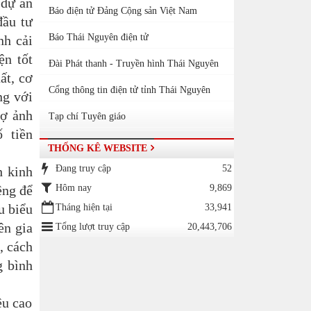
dự án
Báo điện tử Đảng Cộng sản Việt Nam
ầu tư
Báo Thái Nguyên điện tử
h cải
ện tốt
Đài Phát thanh - Truyền hình Thái Nguyên
ất, c
ơ
Cổng thông tin điện tử tỉnh Thái Nguyên
ng với
rợ ảnh
Tạp chí Tuyên giáo
ố tiền
THỐNG KÊ WEBSITE
Đang truy cập
52
h kinh
êng để
Hôm nay
9,869
u biểu
Tháng hiện tại
33,941
ên gia
Tổng lượt truy cập
20,443,706
, cách
g bình
êu cao