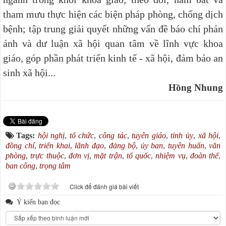
tham mưu thực hiện các biện pháp phòng, chống dịch
bệnh; tập trung giải quyết những vấn đề báo chí phản
ánh và dư luận xã hội quan tâm về lĩnh vực khoa
giáo, góp phần phát triển kinh tế - xã hội, đảm bảo an
sinh xã hội...
Hồng Nhung
Tags:
hội nghị
,
tổ chức
,
công tác
,
tuyên giáo
,
tỉnh ủy
,
xã hội
,
đồng chí
,
triển khai
,
lãnh đạo
,
đảng bộ
,
ủy ban
,
tuyên huấn
,
văn
phòng
,
trực thuộc
,
đơn vị
,
mặt trận
,
tổ quốc
,
nhiệm vụ
,
đoàn thể
,
ban công
,
trọng tâm
Click để đánh giá bài viết
Ý kiến bạn đọc