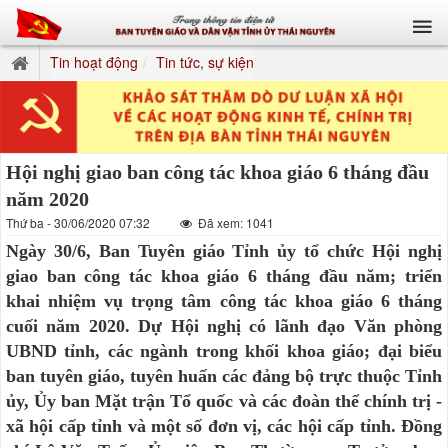
Tin hoạt động
Tin tức, sự kiện
Hội nghị giao ban công tác khoa giáo 6 tháng đầu
năm 2020
Thứ ba - 30/06/2020 07:32
Đã xem: 1041
Ngày 30/6, Ban Tuyên giáo Tỉnh ủy tổ chức Hội nghị
giao ban công tác khoa giáo 6 tháng đầu năm; triển
khai nhiệm vụ trọng tâm công tác khoa giáo 6 tháng
cuối năm 2020. Dự Hội nghị có lãnh đạo Văn phòng
UBND tỉnh, các ngành trong khối khoa giáo; đại biểu
ban tuyên giáo, tuyên huấn các đảng bộ trực thuộc Tỉnh
ủy, Ủy ban Mặt trận Tổ quốc và các đoàn thể chính trị -
xã hội cấp tỉnh và một số đơn vị, các hội cấp tỉnh. Đồng