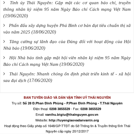
Tỉnh ủy Thái Nguyên: Gặp mặt các cơ quan báo chí, truyền
thông nhân kỷ niệm 95 năm Ngày Báo chí Cách mạng Việt Nam
(19/06/2020)
Phấn đấu xây dựng huyện Phú Bình cơ bản đạt tiêu chuẩn thị xã
(18/06/2020)
vào năm 2025
Tăng cường sự lãnh đạo của Đảng đối với hoạt động của Hội
(19/06/2020)
Nhà báo
Hội Nhà báo tỉnh gặp mặt hội viên nhân kỷ niệm 95 năm Ngày
(19/06/2020)
Báo chí Cách mạng Việt Nam
Thái Nguyên: Nhanh chóng ổn định phát triển kinh tế - xã hội
(17/06/2020)
sau đại dịch
BAN TUYÊN GIÁO VÀ DÂN VẬN TỈNH UỶ THÁI NGUYÊN
Trụ sở:
Số 28 Đ.Phan Đình Phùng - P.Phan Đình Phùng - T.Thái Nguyên
Điện thoại:
- Fax:
0208 3855529
0208 3855529
Email:
vanthu.btgtu@thainguyen.gov.vn
Website:
http://tuyengiaovadanvantn.org
Hoạt động theo Giấy phép số 1648/GP-TTĐT do Sở Thông tin & Truyền thông tỉnh Thái
Nguyên cấp ngày 20/12/2017