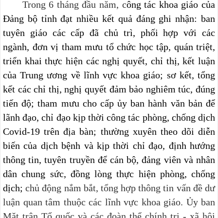
Trong 6 tháng đầu năm, c
ông tác khoa giáo của
Đảng bộ tỉnh đạt nhiều kết quả đáng ghi nhận: ban
tuyên giáo các cấp đã chủ trì, phối hợp với các
ngành, đơn vị tham mưu tổ chức học tập, quán triệt,
triển khai thực hiện các nghị quyết, chỉ thị, kết luận
của Trung ương về lĩnh vực khoa giáo; sơ kết, tổng
kết các chỉ thị, nghị quyết đảm bảo nghiêm túc, đúng
tiến độ; tham mưu cho cấp ủy ban hành văn bản để
lãnh đạo, chỉ đạo kịp thời công tác phòng, chống dịch
Covid-19 trên địa bàn;
thường xuyên
theo dõi diễn
biến
của dịch bệnh và kịp thời
chỉ đạo, định hướng
thông tin, tuyên truyền để cán bộ, đảng viên và nhân
dân chung sức, đồng lòng thực hiện phòng, chống
dịch
;
chủ động nắm bắt, tổng hợp thông tin vấn đề dư
luận quan tâm thuộc các lĩnh vực khoa giáo.
Ủy ban
Mặt trận Tổ quốc và các đoàn thể chính trị - xã hội