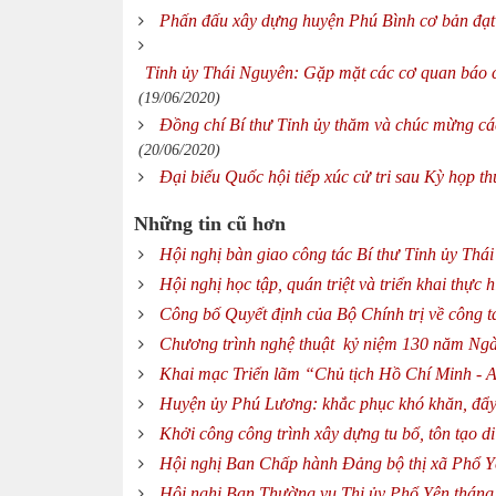
Phấn đấu xây dựng huyện Phú Bình cơ bản đạt 
Tỉnh ủy Thái Nguyên: Gặp mặt các cơ quan báo 
(19/06/2020)
Đồng chí Bí thư Tỉnh ủy thăm và chúc mừng c
(20/06/2020)
Đại biểu Quốc hội tiếp xúc cử tri sau Kỳ họp t
Những tin cũ hơn
Hội nghị bàn giao công tác Bí thư Tỉnh ủy Thá
Hội nghị học tập, quán triệt và triển khai thực
Công bố Quyết định của Bộ Chính trị về công t
Chương trình nghệ thuật kỷ niệm 130 năm Ngà
Khai mạc Triển lãm “Chủ tịch Hồ Chí Minh - A
Huyện ủy Phú Lương: khắc phục khó khăn, đẩy 
Khởi công công trình xây dựng tu bổ, tôn tạo 
Hội nghị Ban Chấp hành Đảng bộ thị xã Phổ Y
Hội nghị Ban Thường vụ Thị ủy Phổ Yên tháng