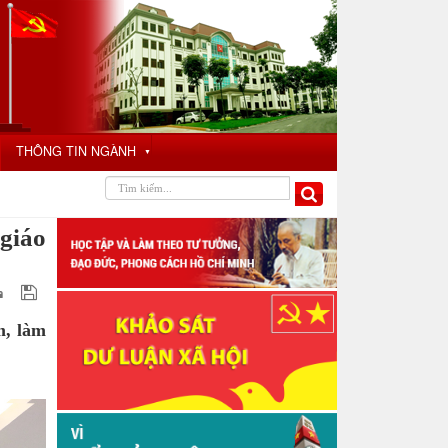
THÔNG TIN NGÀNH
▼
giáo
m, làm