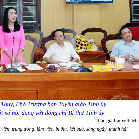
 Thủy, Phó Trưởng ban Tuyên giáo Tỉnh ủy
ột số nội dung với đồng chí Bí thư Tỉnh ủy
Tác giả bài viết:
Min
 viên
,
trung ương
,
làm việc
,
bí thư
,
kết quả
,
sáng ngày
,
thanh hải