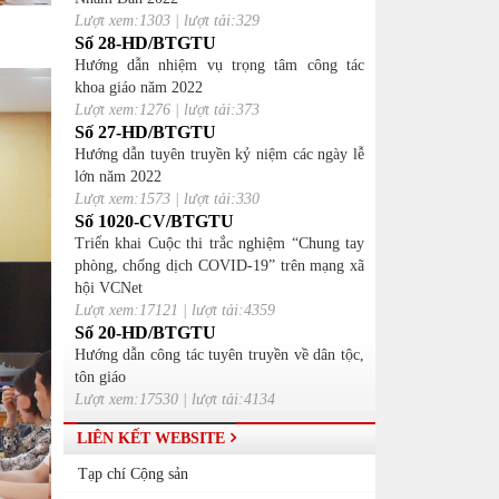
Lượt xem:1303 | lượt tải:329
Số 28-HD/BTGTU
Hướng dẫn nhiệm vụ trọng tâm công tác
khoa giáo năm 2022
Lượt xem:1276 | lượt tải:373
Số 27-HD/BTGTU
Hướng dẫn tuyên truyền kỷ niệm các ngày lễ
lớn năm 2022
Lượt xem:1573 | lượt tải:330
Số 1020-CV/BTGTU
Triển khai Cuộc thi trắc nghiệm “Chung tay
phòng, chống dịch COVID-19” trên mạng xã
hội VCNet
Lượt xem:17121 | lượt tải:4359
Số 20-HD/BTGTU
Hướng dẫn công tác tuyên truyền về dân tộc,
tôn giáo
Lượt xem:17530 | lượt tải:4134
LIÊN KẾT WEBSITE
Tạp chí Cộng sản