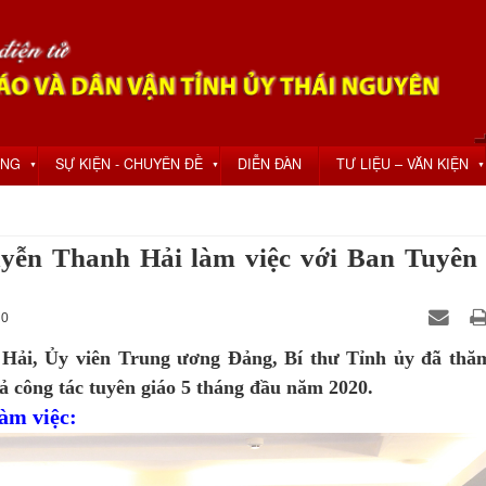
ỘNG
SỰ KIỆN - CHUYÊN ĐỀ
DIỄN ĐÀN
TƯ LIỆU – VĂN KIỆN
▼
▼
▼
yễn Thanh Hải làm việc với Ban Tuyên 
 0
 Hải, Ủy viên Trung ương Đảng, Bí thư Tỉnh ủy đã thă
uả công tác tuyên giáo 5 tháng đầu năm 2020.
làm việc: