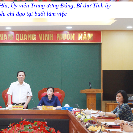
ải, Ủy viên Trung ương Đảng, Bí thư Tỉnh ủy
ểu chỉ đạo tại buổi làm việc