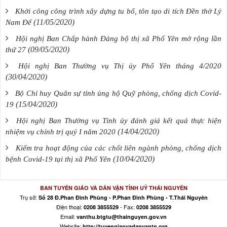
Khởi công công trình xây dựng tu bổ, tôn tạo di tích Đền thờ Lý
(11/05/2020)
Nam Đế
Hội nghị Ban Chấp hành Đảng bộ thị xã Phổ Yên mở rộng lần
(09/05/2020)
thứ 27
Hội nghị Ban Thường vụ Thị ủy Phổ Yên tháng 4/2020
(30/04/2020)
Bộ Chỉ huy Quân sự tỉnh ủng hộ Quỹ phòng, chống dịch Covid-
(15/04/2020)
19
Hội nghị Ban Thường vụ Tỉnh ủy đánh giá kết quả thực hiện
(14/04/2020)
nhiệm vụ chính trị quý I năm 2020
Kiểm tra hoạt động của các chốt liên ngành phòng, chống dịch
(10/04/2020)
bệnh Covid-19 tại thị xã Phổ Yên
BAN TUYÊN GIÁO VÀ DÂN VẬN TỈNH UỶ THÁI NGUYÊN
Trụ sở:
Số 28 Đ.Phan Đình Phùng - P.Phan Đình Phùng - T.Thái Nguyên
Điện thoại:
- Fax:
0208 3855529
0208 3855529
Email:
vanthu.btgtu@thainguyen.gov.vn
Website:
http://tuyengiaovadanvantn.org