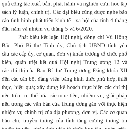
quả công tác xuất bản, phát hành và nghiên cứu, học tập
sách lý luận, chính trị. Các đại biểu cũng được nghe báo
cáo tình hình phát triển kinh tế - xã hội của tỉnh 4 tháng
đầu năm và nhiệm vụ tháng 5 và 6/2020.
Phát biểu kết luận Hội nghị, đồng chí Vũ Hồng
Bắc, Phó Bí thư Tỉnh ủy, Chủ tịch UBND tỉnh yêu
cầu
các cấp ủy, cơ quan, đơn vị khẩn trương
tổ chức phổ
biến, quán triệt
kết quả Hội nghị Trung ương 12 và
c
ác
chỉ thị của Ban Bí thư Trung ương Đảng khóa XII
đến các cán bộ, đảng viên bằng hình thức phù hợp,
thiết
thực, hiệu quả;
xây dựng kế hoạch thực hiện các chỉ thị
nêu trên; cụ thể hóa các mục tiêu, nhiệm vụ, giải pháp
nêu trong các văn bản của Trung ương
gắn với thực hiện
nhiệm vụ chính trị của địa phương, đơn vị. Các cơ quan
báo chí, truyền thông của tỉnh tăng cường thông tin
tuyên truyền, phản ánh việc tổ chức học tập, quán triệt,