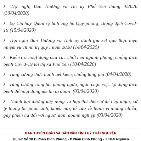
Hội nghị Ban Thường vụ Thị ủy Phổ Yên tháng 4/2020
(30/04/2020)
Bộ Chỉ huy Quân sự tỉnh ủng hộ Quỹ phòng, chống dịch Covid-
(15/04/2020)
19
Hội nghị Ban Thường vụ Tỉnh ủy đánh giá kết quả thực hiện
(14/04/2020)
nhiệm vụ chính trị quý I năm 2020
Kiểm tra hoạt động của các chốt liên ngành phòng, chống dịch
(10/04/2020)
bệnh Covid-19 tại thị xã Phổ Yên
(04/04/2020)
Tăng cường thực hành tiết kiệm, chống lãng phí
Tăng cường công tác phòng ngừa, ngăn chặn việc lợi dụng dịch
(03/04/2020)
bệnh để hoạt động mê tín dị đoan
Thành lập đường dây nóng và hộp thư điện tử để tiếp nhận, xử
lý thông tin phản ánh, khiếu nại, tố cáo về hành vi nhũng nhiễu,
(03/04/2020)
gây phiền hà đối với người dân, doanh nghiệp
BAN TUYÊN GIÁO VÀ DÂN VẬN TỈNH UỶ THÁI NGUYÊN
Trụ sở:
Số 28 Đ.Phan Đình Phùng - P.Phan Đình Phùng - T.Thái Nguyên