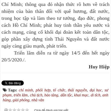
Chí Minh; thông qua đó nhận thức rõ hơn về trách
nhiệm của bản thân đối với quê hương, đất nước,
trong học tập và làm theo tư tưởng, đạo đức, phong
cách Hồ Chí Minh; phát huy tinh thần yêu nước và
cách mạng, củng cố khối đại đoàn kết toàn dân tộc,
góp phần xây dựng tỉnh Thái Nguyên và đất nước
ngày càng giàu mạnh, phát triển.
Triển lãm diễn ra từ ngày 14/5 đến hết ngày
20/5/2020./.
Huy Hiệp
Tags:
chí minh
,
phối hợp
,
tổ chức
,
thái nguyên
,
đại học
,
sư
phạm
,
triển lãm
,
chủ tịch
,
bảo tàng
,
dân tộc
,
khai mạc
,
di tích
,
anh
hùng
,
giải phóng
,
nhà văn
Click để đánh giá bài viết